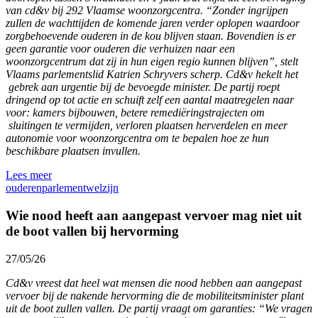
van cd&v bij 292 Vlaamse woonzorgcentra. “Zonder ingrijpen
zullen de wachttijden de komende jaren verder oplopen waardoor
zorgbehoevende ouderen in de kou blijven staan. Bovendien is er
geen garantie voor ouderen die verhuizen naar een
woonzorgcentrum dat zij in hun eigen regio kunnen blijven”, stelt
Vlaams parlementslid Katrien Schryvers scherp. Cd&v hekelt het
gebrek aan urgentie bij de bevoegde minister. De partij roept
dringend op tot actie en schuift zelf een aantal maatregelen naar
voor: kamers bijbouwen, betere remediëringstrajecten om
sluitingen te vermijden, verloren plaatsen herverdelen en meer
autonomie voor woonzorgcentra om te bepalen hoe ze hun
beschikbare plaatsen invullen.
Lees meer
ouderen
parlement
welzijn
Wie nood heeft aan aangepast vervoer mag niet uit
de boot vallen bij hervorming
27/05/26
Cd&v vreest dat heel wat mensen die nood hebben aan aangepast
vervoer bij de nakende hervorming die de mobiliteitsminister plant
uit de boot zullen vallen. De partij vraagt om garanties: “We vragen