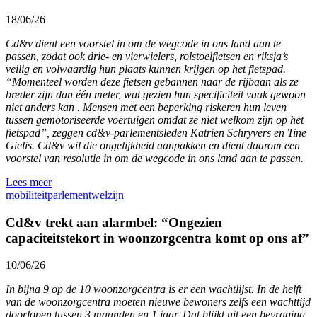
18/06/26
Cd&v dient een voorstel in om de wegcode in ons land aan te
passen, zodat ook drie- en vierwielers, rolstoelfietsen en riksja’s
veilig en volwaardig hun plaats kunnen krijgen op het fietspad.
“Momenteel worden deze fietsen gebannen naar de rijbaan als ze
breder zijn dan één meter, wat gezien hun specificiteit vaak gewoon
niet anders kan . Mensen met een beperking riskeren hun leven
tussen gemotoriseerde voertuigen omdat ze niet welkom zijn op het
fietspad”, zeggen cd&v-parlementsleden Katrien Schryvers en Tine
Gielis. Cd&v wil die ongelijkheid aanpakken en dient daarom een
voorstel van resolutie in om de wegcode in ons land aan te passen.
Lees meer
mobiliteit
parlement
welzijn
Cd&v trekt aan alarmbel: “Ongezien
capaciteitstekort in woonzorgcentra komt op ons af”
10/06/26
In bijna 9 op de 10 woonzorgcentra is er een wachtlijst. In de helft
van de woonzorgcentra moeten nieuwe bewoners zelfs een wachttijd
doorlopen tussen 3 maanden en 1 jaar. Dat blijkt uit een bevraging