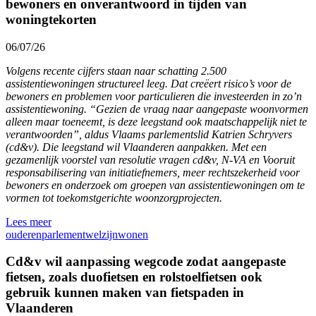
bewoners en onverantwoord in tijden van
woningtekorten
06/07/26
Volgens recente cijfers staan naar schatting 2.500
assistentiewoningen structureel leeg. Dat creëert risico’s voor de
bewoners en problemen voor particulieren die investeerden in zo’n
assistentiewoning. “Gezien de vraag naar aangepaste woonvormen
alleen maar toeneemt, is deze leegstand ook maatschappelijk niet te
verantwoorden”, aldus Vlaams parlementslid Katrien Schryvers
(cd&v). Die leegstand wil Vlaanderen aanpakken. Met een
gezamenlijk voorstel van resolutie vragen cd&v, N-VA en Vooruit
responsabilisering van initiatiefnemers, meer rechtszekerheid voor
bewoners en onderzoek om groepen van assistentiewoningen om te
vormen tot toekomstgerichte woonzorgprojecten.
Lees meer
ouderen
parlement
welzijn
wonen
Cd&v wil aanpassing wegcode zodat aangepaste
fietsen, zoals duofietsen en rolstoelfietsen ook
gebruik kunnen maken van fietspaden in
Vlaanderen