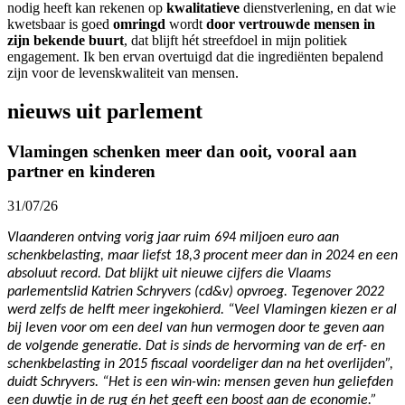
nodig heeft kan rekenen op
kwalitatieve
dienstverlening, en dat wie
kwetsbaar is goed
omringd
wordt
door vertrouwde mensen in
zijn bekende buurt
, dat blijft hét streefdoel in mijn politiek
engagement. Ik ben ervan overtuigd dat die ingrediënten bepalend
zijn voor de levenskwaliteit van mensen.
nieuws uit parlement
Vlamingen schenken meer dan ooit, vooral aan
partner en kinderen
31/07/26
Vlaanderen ontving vorig jaar ruim 694 miljoen euro aan
schenkbelasting, maar liefst 18,3 procent meer dan in 2024 en een
absoluut record. Dat blijkt uit nieuwe cijfers die Vlaams
parlementslid Katrien Schryvers (cd&v) opvroeg. Tegenover 2022
werd zelfs de helft meer ingekohierd. “Veel Vlamingen kiezen er al
bij leven voor om een deel van hun vermogen door te geven aan
de volgende generatie. Dat is sinds de hervorming van de erf- en
schenkbelasting in 2015 fiscaal voordeliger dan na het overlijden”,
duidt Schryvers. “Het is een win-win: mensen geven hun geliefden
een duwtje in de rug én het geeft een boost aan de economie.”