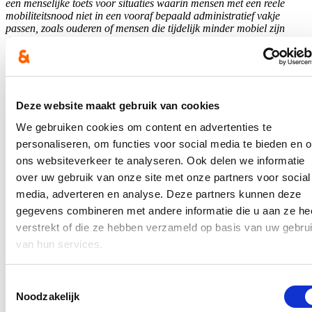
een menselijke toets voor situaties waarin mensen met een reële
mobiliteitsnood niet in een vooraf bepaald administratief vakje
passen, zoals ouderen of mensen die tijdelijk minder mobiel zijn
door ziekte of ongeval. Die is er in het huidig kader niet waardoor
zij zullen uitgesloten worden van het aangepast vervoer”, zeggen
Vlaams parlementsleden An Christiaens en Katrien Schryvers.
Lees meer
mobiliteit
parlement
Deze website maakt gebruik van cookies
We gebruiken cookies om content en advertenties te
Cd&v legt actieplan op tafel: zonder ingrijpen dreigt
kleinschalige kinderopvang te verdwijnen
personaliseren, om functies voor social media te bieden en 
ons websiteverkeer te analyseren. Ook delen we informatie
27/05/26
over uw gebruik van onze site met onze partners voor social
media, adverteren en analyse. Deze partners kunnen deze
Steeds minder kinderen worden opgevangen bij een onthaalouder in
de buurt. Waar vroeger één op drie opvangplaatsen in de
gegevens combineren met andere informatie die u aan ze he
gezinsopvang was, is dat vandaag nog maar één op vijf. En als er
verstrekt of die ze hebben verzameld op basis van uw gebru
niets verandert, zal dit aantal alleen maar verder dalen. Cd&v trekt
van hun services.
aan de alarmbel en legt een actieplan op tafel om kleinschalige
kinderopvang een toekomst te geven in Vlaanderen. “Ouders
moeten voor de opvang van hun kindje zelf de keuze kunnen maken:
Toestemmingsselectie
voor een vertrouwde, kleinschalige opvang dicht bij huis of voor een
groter kinderdagverblijf. Die vrije keuze staat vandaag onder druk”,
Noodzakelijk
zegt initiatiefneemster Katrien Schryvers.