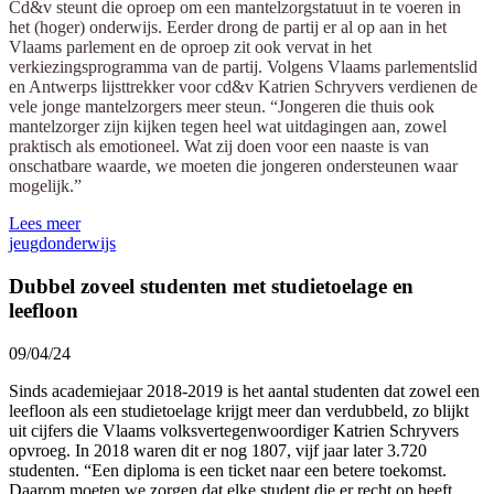
Cd&v steunt die oproep om een mantelzorgstatuut in te voeren in
het (hoger) onderwijs. Eerder drong de partij er al op aan in het
Vlaams parlement en de oproep zit ook vervat in het
verkiezingsprogramma van de partij. Volgens Vlaams parlementslid
en Antwerps lijsttrekker voor cd&v Katrien Schryvers verdienen de
vele jonge mantelzorgers meer steun. “Jongeren die thuis ook
mantelzorger zijn kijken tegen heel wat uitdagingen aan, zowel
praktisch als emotioneel. Wat zij doen voor een naaste is van
onschatbare waarde, we moeten die jongeren ondersteunen waar
mogelijk.”
Lees meer
jeugd
onderwijs
Dubbel zoveel studenten met studietoelage en
leefloon
09/04/24
Sinds academiejaar 2018-2019 is het aantal studenten dat zowel een
leefloon als een studietoelage krijgt meer dan verdubbeld, zo blijkt
uit cijfers die Vlaams volksvertegenwoordiger Katrien Schryvers
opvroeg. In 2018 waren dit er nog 1807, vijf jaar later 3.720
studenten. “Een diploma is een ticket naar een betere toekomst.
Daarom moeten we zorgen dat elke student die er recht op heeft,