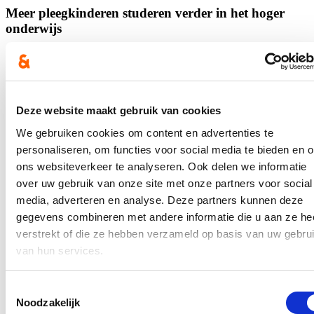
Meer pleegkinderen studeren verder in het hoger
onderwijs
24/08/23
Steeds meer jongeren die in een pleeggezin verblijven, volgen ook
hoger onderwijs binnen de pleegzorgsituatie. Sinds de
inwerkingtreding van het decreet pleegzorg, waarvan Vlaams
Deze website maakt gebruik van cookies
parlementslid Katrien Schryvers hoofdindiener was, steeg hun aantal
van 96 in het academiejaar 2015-2016 tot 329 in het voorbije
We gebruiken cookies om content en advertenties te
academiejaar, een stijging van maar liefst 242,7 procent. Dat vernam
personaliseren, om functies voor social media te bieden en 
Schryvers in antwoord op parlementaire vragen die ze hierover
ons websiteverkeer te analyseren. Ook delen we informatie
stelde. “Ongetwijfeld heeft de automatische toekenning van een
studietoelage en het feit dat we pleegzorg mogelijk hebben gemaakt
over uw gebruik van onze site met onze partners voor social
tot de leeftijd van 25 jaar, aan de basis hiervan. De decretale
media, adverteren en analyse. Deze partners kunnen deze
maatregelen missen dus hun effect niet”, aldus Schryvers.
gegevens combineren met andere informatie die u aan ze he
Lees meer
verstrekt of die ze hebben verzameld op basis van uw gebru
gezin
jeugd
onderwijs
parlement
van hun services.
Tevreden dat kotlabel er eindelijk komt
Toestemmingsselectie
15/07/23
Noodzakelijk