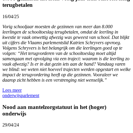
terugbetalen
16/04/25
Vorig schooljaar moesten de gezinnen van meer dan 8.000
leerlingen de schooltoeslag terugbetalen, omdat de leerling in
kwestie te vaak onwettig afwezig was geweest van school. Dat blijkt
uit cijfers die Vlaams parlementslid Katrien Schryvers
opvroeg.
Volgens Schryvers is het belangrijk om die leerlingen goed op te
volgen: “Het terugvorderen van de schooltoeslag moet altijd
samengaan met opvolging via een traject: waarom is die leerling zo
vaak afwezig? Is er in dat gezin iets aan de hand? Vandaag varen
we blind: we weten niet hoeveel trajecten werden opgestart en welke
impact de terugvordering heeft op die gezinnen. Vooraleer we
daarop zicht hebben is een verstrenging niet wenselijk.”
Lees meer
onderwijs
parlement
Nood aan mantelzorgstatuut in het (hoger)
onderwijs
29/04/24