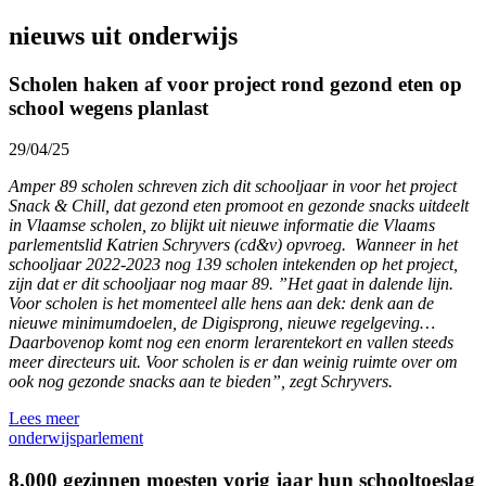
nieuws uit onderwijs
Scholen haken af voor project rond gezond eten op
school wegens planlast
29/04/25
Amper 89 scholen schreven zich dit schooljaar in voor het project
Snack & Chill, dat gezond eten promoot en gezonde snacks uitdeelt
in Vlaamse scholen, zo blijkt uit nieuwe informatie die Vlaams
parlementslid Katrien Schryvers (cd&v) opvroeg. Wanneer in het
schooljaar 2022-2023 nog 139 scholen intekenden op het project,
zijn dat er dit schooljaar nog maar 89. ”Het gaat in dalende lijn.
Voor scholen is het momenteel alle hens aan dek: denk aan de
nieuwe minimumdoelen, de Digisprong, nieuwe regelgeving…
Daarbovenop komt nog een enorm lerarentekort en vallen steeds
meer directeurs uit. Voor scholen is er dan weinig ruimte over om
ook nog gezonde snacks aan te bieden”, zegt Schryvers.
Lees meer
onderwijs
parlement
8.000 gezinnen moesten vorig jaar hun schooltoeslag