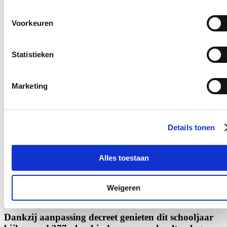
Vrijdag 14 juni 2023 besliste de Vlaamse regering dat er in elke
studentenstad één uniform kotlabel komt.
Voorkeuren
Lees meer
onderwijs
parlement
wonen
Statistieken
Bijna 300.000 leerlingen krijgen gezonde
tussendoortjes dankzij ‘Oog voor Lekkers’
Marketing
24/03/23
Scholen die deelnemen aan ‘Oog voor Lekkers’ krijgen een subsidie
om hun leerlingen wekelijks een gezond tussendoortje aan te bieden.
Dit schooljaar schreven zich maar liefst 1319 scholen in, zo vernam
Details tonen
Vlaams volksvertegenwoordiger Katrien Schryvers in antwoord op
een parlementaire vraag aan Vlaams minister voor Landbouw Jo
Brouns. Steeds meer scholen engageren zich om hun leerlingen
Alles toestaan
gezonde keuzes te laten maken. Een prima investering, want jong
geleerd is oud gedaan.
Weigeren
Lees meer
onderwijs
parlement
Dankzij aanpassing decreet genieten dit schooljaar