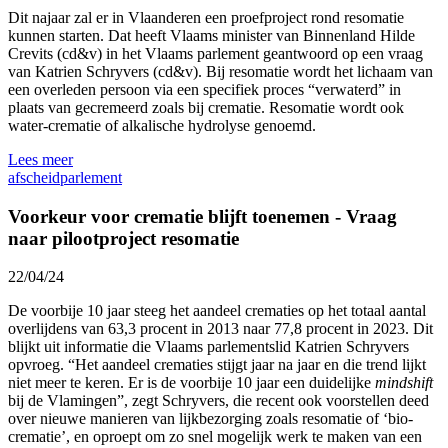
Dit najaar zal er in Vlaanderen een proefproject rond resomatie
kunnen starten. Dat heeft Vlaams minister van Binnenland Hilde
Crevits (cd&v) in het Vlaams parlement geantwoord op een vraag
van Katrien Schryvers (cd&v). Bij resomatie wordt het lichaam van
een overleden persoon via een specifiek proces “verwaterd” in
plaats van gecremeerd zoals bij crematie. Resomatie wordt ook
water-crematie of alkalische hydrolyse genoemd.
Lees meer
afscheid
parlement
Voorkeur voor crematie blijft toenemen - Vraag
naar pilootproject resomatie
22/04/24
De voorbije 10 jaar steeg het aandeel crematies op het totaal aantal
overlijdens van 63,3 procent in 2013 naar 77,8 procent in 2023. Dit
blijkt uit informatie die Vlaams parlementslid Katrien Schryvers
opvroeg. “Het aandeel crematies stijgt jaar na jaar en die trend lijkt
niet meer te keren. Er is de voorbije 10 jaar een duidelijke
mindshift
bij de Vlamingen”, zegt Schryvers, die recent ook voorstellen deed
over nieuwe manieren van lijkbezorging zoals resomatie of ‘bio-
crematie’, en oproept om zo snel mogelijk werk te maken van een