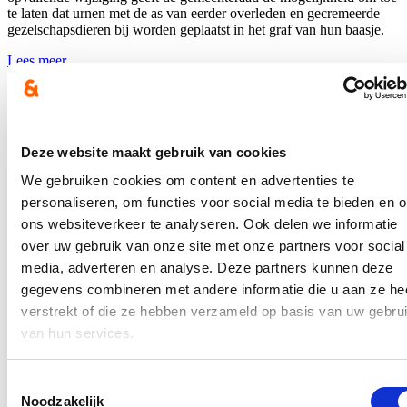
te laten dat urnen met de as van eerder overleden en gecremeerde
gezelschapsdieren bij worden geplaatst in het graf van hun baasje.
Lees meer
afscheid
Zoersel start met register voor stilgeboren kindjes
17/10/23
Deze website maakt gebruik van cookies
Een geboorte is een feest. Meestal toch... want soms gaat het mis, al
We gebruiken cookies om content en advertenties te
tijdens de zwangerschap of bij de geboorte. Of het kindje sterft vóór
personaliseren, om functies voor social media te bieden en 
of na de geboorte maakt voor de ouders geen verschil, maar voor de
ons websiteverkeer te analyseren. Ook delen we informatie
wet wel. Om de ouders van sterrenkindjes een hart onder de riem te
steken, besliste gemeente & ocmw Zoersel - in navolging van
over uw gebruik van onze site met onze partners voor social
Oostende, Brugge en Gent - om te starten met een sterrenregister. In
media, adverteren en analyse. Deze partners kunnen deze
dit register kunnen alle stilgeboren kindjes, ongeacht de duur van de
gegevens combineren met andere informatie die u aan ze he
zwangerschap, geregistreerd worden. Deze aangifte is niet verplicht,
heeft geen juridische gevolgen en is dus louter symbolisch, maar
verstrekt of die ze hebben verzameld op basis van uw gebru
voor sommige ouders o zo belangrijk.
van hun services.
Lees meer
afscheid
zoersel
Toestemmingsselectie
Noodzakelijk