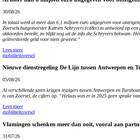
30/08/26
In totaal werd al meer dan 6,1 miljoen euro uitgegeven voor onteige
Zoersels burgemeester Katrien Schryvers (cd&v) in antwoord op een pa
akkoorden bereikt, zo blijkt nog uit de info die Schryvers bekwam. Het
geïnvesteerde geld voor niets geweest.”
Lees meer
mobiliteit
zoersel
Nieuwe dienstregeling De Lijn tussen Antwerpen en Tu
05/08/26
Al verschillende jaren krijgen reizigers tussen Antwerpen en Turnho
is van Zoersel, de cijfers op. “Helaas was er in 2025 geen sprake van
Lees meer
mobiliteit
zoersel
Vlamingen schenken meer dan ooit, vooral aan partn
31/07/26