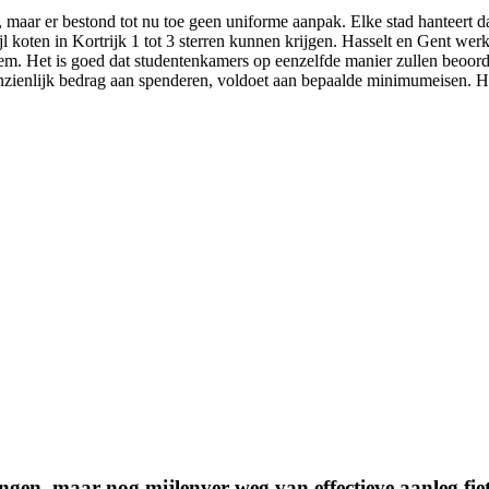
 maar er bestond tot nu toe geen uniforme aanpak. Elke stad hanteert d
l koten in Kortrijk 1 tot 3 sterren kunnen krijgen. Hasselt en Gent werk
eem. Het is goed dat studentenkamers op eenzelfde manier zullen beoor
aanzienlijk bedrag aan spenderen, voldoet aan bepaalde minimumeisen. H
ngen, maar nog mijlenver weg van effectieve aanleg fi