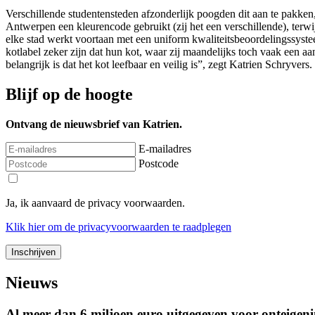
Verschillende studentensteden afzonderlijk poogden dit aan te pakken,
Antwerpen een kleurencode gebruikt (zij het een verschillende), terwij
elke stad werkt voortaan met een uniform kwaliteitsbeoordelingssyst
kotlabel zeker zijn dat hun kot, waar zij maandelijks toch vaak een 
belangrijk is dat het kot leefbaar en veilig is”, zegt Katrien Schryvers.
Blijf op de hoogte
Ontvang de nieuwsbrief van Katrien.
E-mailadres
Postcode
Ja, ik aanvaard de privacy voorwaarden.
Klik
hier
om de privacyvoorwaarden te raadplegen
Nieuws
Al meer dan 6 miljoen euro uitgegeven voor onteigeni