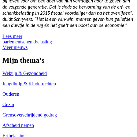
bij leven voor om een deel van hun vermogen door te geven aan
de volgende generatie. Dat is sinds de hervorming van de erf- en
schenkbelasting in 2015 fiscaal voordeliger dan na het overlijden”,
duidt Schryvers. “Het is een win-win: mensen geven hun geliefden
een duwtje in de rug én het geeft een boost aan de economie.”
Lees meer
parlement
schenkbelasting
Meer nieuws
Mijn thema's
Welzijn & Gezondheid
Jeugdhulp & Kinderrechten
Ouderen
Gezin
Grensoverschrijdend gedrag
Afscheid nemen
Erfbelasting