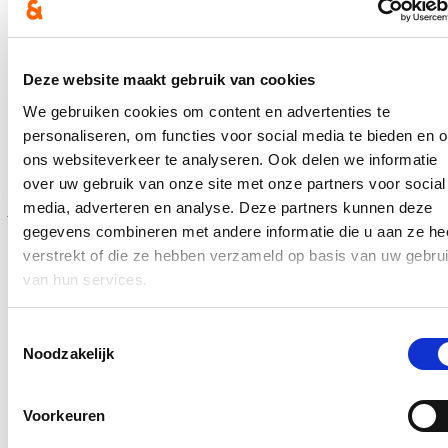
Al meer dan 6 miljoen euro uitgegeven voor
onteigeningen, maar nog mijlenver weg van
effectieve aanleg fietspad N12
Deze website maakt gebruik van cookies
We gebruiken cookies om content en advertenties te
30/08/26
personaliseren, om functies voor social media te bieden en 
In totaal werd al meer dan 6,1 miljoen euro uitgegeven voor
ons websiteverkeer te analyseren. Ook delen we informatie
onteigeningen die nodig zijn voor de aanleg van fietspad langs de
over uw gebruik van onze site met onze partners voor social
N12 tussen Westmalle en Sint-Antonius. Dat vernam Vlaams
media, adverteren en analyse. Deze partners kunnen deze
parlementslid en Zoersels burgemeester Katrien Schryvers (cd&v)
in antwoord op een parlementaire vraag. Nochtans lijkt de effectieve
gegevens combineren met andere informatie die u aan ze he
realisatie nog ver af. Het voorbije half jaar werden immers slechts
verstrekt of die ze hebben verzameld op basis van uw gebru
twee bijkomende akkoorden bereikt, zo blijkt nog uit de info die
van hun services.
Schryvers bekwam. Het parlementslid reageert bezorgd: “Ik roep de
minister op terug een versnelling hoger te schakelen, anders is al
het eerdere werk en het geïnvesteerde geld voor niets geweest.”
Toestemmingsselectie
Lees meer
Noodzakelijk
mobiliteit
zoersel
Nieuwe dienstregeling De Lijn tussen Antwerpen en
Voorkeuren
Turnhout geen garantie voor minder afgeschafte