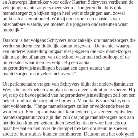
en Antwerps lijsttrekker voor cd&v Katrien Schryvers verdienen de
vele jonge mantelzorgers meer steun. “Jongeren die thuis ook
mantelzorger zijn kijken tegen heel wat uitdagingen aan, zowel
praktisch als emotioneel. Wat zij doen voor een naaste is van
onschatbare waarde, we moeten die jongeren ondersteunen waar
mogelijk.”
Daarom is het volgens Schryvers noodzakelijk om mantelzorgers die
verder studeren een duidelijk statuut te geven. “De manier waarop
een onderwijsinstelling omgaat met jongeren die ook mantelzorger
zijn mag niet afhangen van de school waar men schoolloopt of de
universiteit waar men les volgt. Bij een aantal
hogeronderwijsinstellingen bestaat een apart statuut van
mantelzorger, maar zeker niet overal.”
Uit parlementaire vragen van Schryvers blijkt dat onderwijsminister
Weyts het niet meteen van plan is om zo een statuut in te voeren. Hij
wijst op de bevoegdheid van hogeronderwijsinstellingen zelf om een
beleid rond mantelzorg uit te bouwen. Maar dat is voor Schryvers
niet voldoende. “Jonge mantelzorgers zullen onvoldoende bereikt
worden zo. Een 'topsportstatuut' kent iedereen, als er een equivalent
mantelzorgstatuut zou zijn dan zou dat jonge mantelzorgers ook aan
het denken kunnen zetten, doen beseffen dat er voor hen iets op
maat bestaat en hen over de drempel trekken om steun te zoeken
zodat ze hun studies kunnen combineren. Daarom zou het ook goed