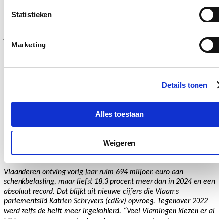
ritten
Statistieken
05/08/26
Al verschillende jaren krijgen reizigers tussen Antwerpen en
Marketing
Turnhout te kampen met een groot aantal afgeschafte busritten. Ook
voor 2025 vroeg Vlaams parlementslid Katrien Schryvers, die ook
burgemeester is van Zoersel, de cijfers op. “Helaas was er in 2025
geen sprake van opvallende verbeteringen, ook niet na de
aanpassingen aan het aanbod”, zo stelt zij vast.
Details tonen
Lees meer
mobiliteit
zoersel
Alles toestaan
Vlamingen schenken meer dan ooit, vooral aan
partner en kinderen
Weigeren
31/07/26
Vlaanderen ontving vorig jaar ruim 694 miljoen euro aan
schenkbelasting, maar liefst 18,3 procent meer dan in 2024 en een
absoluut record. Dat blijkt uit nieuwe cijfers die Vlaams
parlementslid Katrien Schryvers (cd&v) opvroeg. Tegenover 2022
werd zelfs de helft meer ingekohierd. “Veel Vlamingen kiezen er al