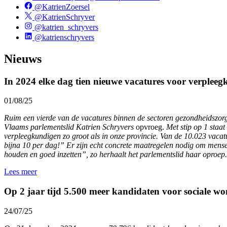
@KatrienZoersel
@KatrienSchryver
@katrien_schryvers
@katrienschryvers
Nieuws
In 2024 elke dag tien nieuwe vacatures voor verplee
01/08/25
Ruim een vierde van de vacatures binnen de sectoren gezondheidszorg 
Vlaams parlementslid Katrien Schryvers
opvroeg.
Met stip op 1 staat
verpleegkundigen zo groot als in onze provincie. Van de 10.023 vaca
bijna 10 per dag!” Er zijn echt concrete maatregelen nodig om mens
houden en goed inzetten”, zo herhaalt het parlementslid haar oproep.
Lees meer
Op 2 jaar tijd 5.500 meer kandidaten voor sociale w
24/07/25