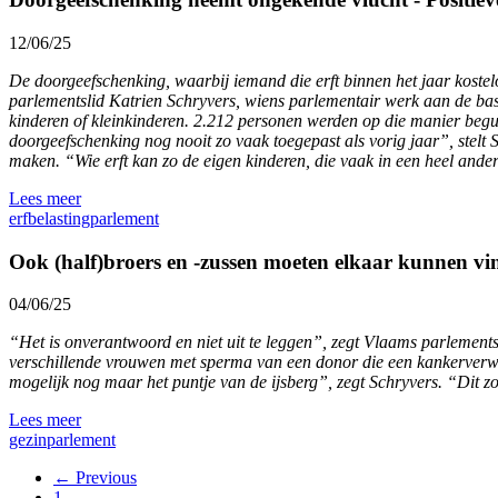
12/06/25
De doorgeefschenking, waarbij iemand die erft binnen het jaar kostelo
parlementslid Katrien Schryvers, wiens parlementair werk aan de ba
kinderen of kleinkinderen. 2.212 personen werden op die manier beg
doorgeefschenking nog nooit zo vaak toegepast als vorig jaar”, stelt 
maken. “Wie erft kan zo de eigen kinderen, die vaak in een heel ander
Lees meer
erfbelasting
parlement
Ook (half)broers en -zussen moeten elkaar kunnen v
04/06/25
“Het is onverantwoord en niet uit te leggen”, zegt Vlaams parlementsl
verschillende vrouwen met sperma van een donor die een kankerverwek
mogelijk nog maar het puntje van de ijsberg”, zegt Schryvers. “Dit z
Lees meer
gezin
parlement
← Previous
1