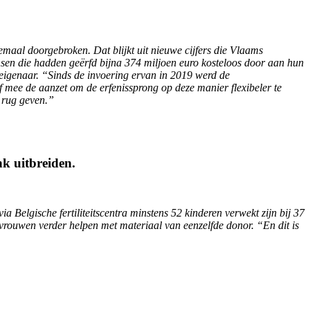
emaal doorgebroken. Dat blijkt uit nieuwe cijfers die Vlaams
sen die hadden geërfd bijna 374 miljoen euro kosteloos door aan hun
eigenaar. “Sinds de invoering ervan in 2019 werd de
lf mee de aanzet om de erfenissprong op deze manier flexibeler te
e rug geven.”
k uitbreiden.
 Belgische fertiliteitscentra minstens 52 kinderen verwekt zijn bij 37
rouwen verder helpen met materiaal van eenzelfde donor. “En dit is