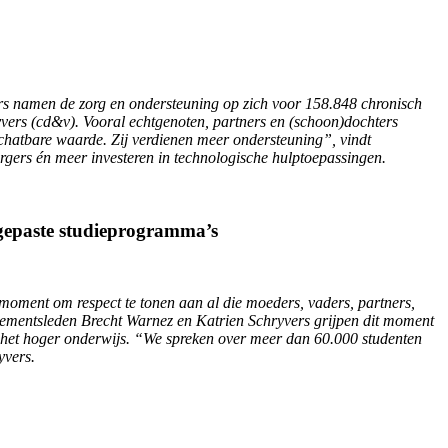
ers namen de zorg en ondersteuning op zich voor 158.848 chronisch
vers (cd&v). Vooral echtgenoten, partners en (schoon)dochters
schatbare waarde. Zij verdienen meer ondersteuning”, vindt
rgers én meer investeren in technologische hulptoepassingen.
ngepaste studieprogramma’s
 moment om respect te tonen aan al die moeders, vaders, partners,
rlementsleden Brecht Warnez en Katrien Schryvers grijpen dit moment
in het hoger onderwijs. “We spreken over meer dan 60.000 studenten
yvers.