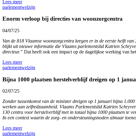
Lees meer
parlement
welzijn
Enorm verloop bij directies van woonzorgcentra
04/07/25
Van de 818 Vlaamse woonzorgcentra kregen er in de eerste helft van 2
blijkt uit nieuwe informatie die Vlaams parlementslid Katrien Schryve
directeur.”
Dat heeft ook een impact op de dagelijkse werking van h
Lees meer
parlement
welzijn
Bijna 1000 plaatsen herstelverblijf dreigen op 1 janua
02/07/25
Zonder tussenkomst van de minister dreigen op 1 januari bijna 1.000 pl
werken aan zelfredzaamheid. Vlaams Parlementslid Katrien Schryvers 
130 centra voor herstelverblijf met in totaal bijna 1000 plaatsen te 
In een context waarin de zorg- en ondersteuningsnoden almaar toene
Lees meer
parlement
welzijn