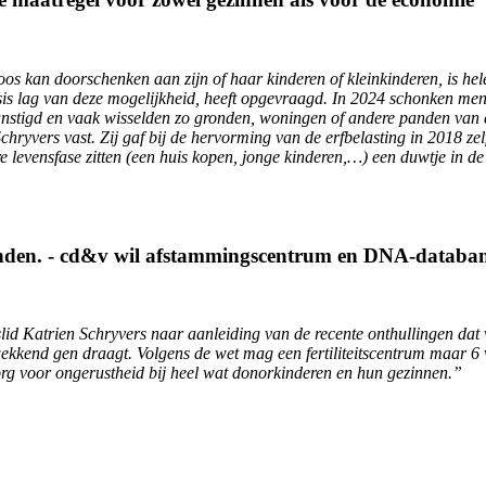
os kan doorschenken aan zijn of haar kinderen of kleinkinderen, is hel
sis lag van deze mogelijkheid, heeft opgevraagd. In 2024 schonken men
unstigd en vaak wisselden zo gronden, woningen of andere panden van 
Schryvers vast. Zij gaf bij de hervorming van de erfbelasting in 2018 ze
e levensfase zitten (een huis kopen, jonge kinderen,…) een duwtje in d
inden. - cd&v wil afstammingscentrum en DNA-databan
id Katrien Schryvers naar aanleiding van de recente onthullingen dat via
kend gen draagt. Volgens de wet mag een fertiliteitscentrum maar 6 v
org voor ongerustheid bij heel wat donorkinderen en hun gezinnen.”