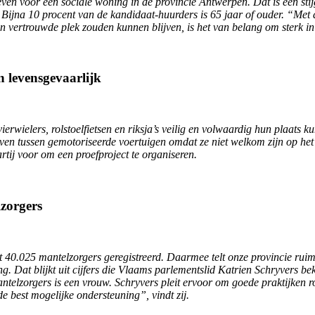
voor een sociale woning in de provincie Antwerpen. Dat is een stijging
Bijna 10 procent van de kandidaat-huurders is 65 jaar of ouder. “Met 
 vertrouwde plek zouden kunnen blijven, is het van belang om sterk i
n levensgevaarlijk
rwielers, rolstoelfietsen en riksja’s veilig en volwaardig hun plaats 
en tussen gemotoriseerde voertuigen omdat ze niet welkom zijn op het
rtij voor om een proefproject te organiseren.
lzorgers
40.025 mantelzorgers geregistreerd. Daarmee telt onze provincie ruim 
g. Dat blijkt uit cijfers die Vlaams parlementslid Katrien Schryvers
ntelzorgers is een vrouw. Schryvers pleit ervoor om goede praktijken r
e best mogelijke ondersteuning”, vindt zij.