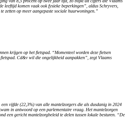
 van 8,5 procent op twee jaar tijd, zo blijkt uit cijfers die Vlaams
de leeftijd komen vaak ook fysieke beperkingen”, aldus Schryvers,
n te zetten op meer aangepaste sociale huurwoningen.”
kunnen krijgen op het fietspad. “Momenteel worden deze fietsen
 fietspad. Cd&v wil die ongelijkheid aanpakken”, zegt Vlaams
een vijfde (22,3%) van alle mantelzorgers die als dusdanig in 2024
 bekwam in antwoord op een parlementaire vraag. Het mantelzorgen
ond een gericht mantelzorgbeleid te delen tussen lokale besturen. “De