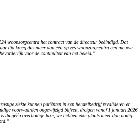
 124 woonzorgcentra het contract van de directeur beëindigd. Dat
f jaar tijd kreeg dus meer dan één op zes woonzorgcentra een nieuwe
 bevorderlijk voor de continuïteit van het beleid.”
rnstige ziekte kunnen patiënten in een herstelbedrijf revalideren en
uidige voorwaarden ongewijzigd blijven, dreigen vanaf 1 januari 2026
n is dit géén overbodige luxe, we hebben elke plaats meer dan nodig.
ord.”