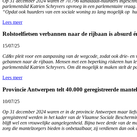
Op 31 december 2024 waren er 70.796 kandidaat-huurders ingeschreven 
parlementslid Katrien Schryvers opvroeg in een parlementaire vraag. 
“Opdat ook huurders van een sociale woning zo lang mogelijk op hun
Lees meer
Rolstoelfietsen verbannen naar de rijbaan is absurd é
15/07/25
Cd&v pleit voor een aanpassing van de wegcode, zodat ook drie- en vie
gebannen naar de rijbaan. Mensen met een beperking riskeren hun lev
parlementslid Katrien Schryvers. Om dit mogelijk te maken stelt de pa
Lees meer
Provincie Antwerpen telt 40.000 geregistreerde mante
10/07/25
Op 31 december 2024 waren er in de provincie Antwerpen maar liefst 
geregistreerd werden in het kader van de Vlaamse Sociale Beschermin
blijft wel een vrouwelijke aangelegenheid. Bijna twee derde van de ma
zorg die mantelzorgers bieden is onbetaalbaar, zij verdienen dan ook d