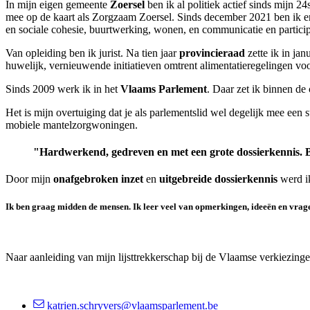
In mijn eigen gemeente
Zoersel
ben ik al politiek actief sinds mijn
mee op de kaart als Zorgzaam Zoersel. Sinds december 2021 ben ik e
en sociale cohesie, buurtwerking, wonen, en communicatie en particip
Van opleiding ben ik jurist. Na tien jaar
provincieraad
zette ik in ja
huwelijk, vernieuwende initiatieven omtrent alimentatieregelingen voo
Sinds 2009 werk ik in het
Vlaams Parlement
. Daar zet ik binnen d
Het is mijn overtuiging dat je als parlementslid wel degelijk mee een
mobiele mantelzorgwoningen.
"Hardwerkend, gedreven en met een grote dossierkennis. B
Door mijn
onafgebroken inzet
en
uitgebreide dossierkennis
werd i
Ik ben graag midden de mensen. Ik leer veel van opmerkingen, ideeën en vrag
Naar aanleiding van mijn lijsttrekkerschap bij de Vlaamse verkiezin
katrien.schryvers@vlaamsparlement.be