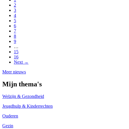
2
3
4
5
6
7
8
9
…
15
16
Next →
Meer nieuws
Mijn thema's
Welzijn & Gezondheid
Jeugdhulp & Kinderrechten
Ouderen
Gezin