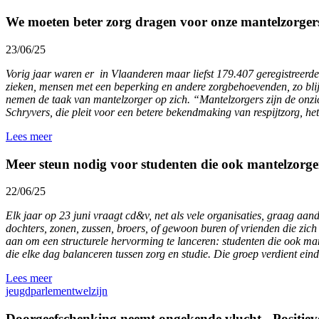
We moeten beter zorg dragen voor onze mantelzorger
23/06/25
Vorig jaar waren er in Vlaanderen maar liefst 179.407 geregistreerd
zieken, mensen met een beperking en andere zorgbehoevenden, zo blij
nemen de taak van mantelzorger op zich. “Mantelzorgers zijn de onzi
Schryvers, die pleit voor een betere bekendmaking van respijtzorg, 
Lees meer
Meer steun nodig voor studenten die ook mantelzorger
22/06/25
Elk jaar op 23 juni vraagt cd&v, net als vele organisaties, graag a
dochters, zonen, zussen, broers, of gewoon buren of vrienden die zi
aan om een structurele hervorming te lanceren: studenten die ook man
die elke dag balanceren tussen zorg en studie. Die groep verdient ein
Lees meer
jeugd
parlement
welzijn
Doorgeefschenking neemt ongekende vlucht - Positiev