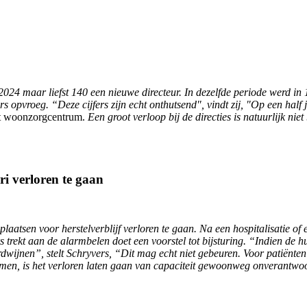
024 maar liefst 140 een nieuwe directeur. In dezelfde periode werd in
rs opvroeg. “Deze cijfers zijn echt onthutsend", vindt zij, "Op een hal
et woonzorgcentrum.
Een groot verloop bij de directies is natuurlijk niet
ri verloren te gaan
aatsen voor herstelverblijf verloren te gaan. Na een hospitalisatie of e
trekt aan de alarmbelen doet een voorstel tot bijsturing. “Indien de h
verdwijnen”, stelt Schryvers, “Dit mag echt niet gebeuren. Voor patiënte
men, is het verloren laten gaan van capaciteit gewoonweg onverantwo