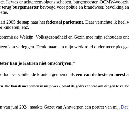
 24ste. Ik was er achtereenvolgens schepen, burgemeester, OCMW-voorzi
r terug
burgemeester
bevoegd voor politie en brandweer, bevolking en 
atie.
nuari 2005 de stap naar het
federaal parlement
. Daar verrichtte ik hee
r kinderen, enz.
e commissie Welzijn, Volksgezondheid en Gezin mee mijn schouders o
 steen kan verleggen. Denk maar aan mijn werk rond onder meer pleegzor
eter kan je Katrien niet omschrijven."
k door verschillende kranten genoemd als
een van de beste en meest 
en. Die kan ik meenemen in mijn werk, want de
gedrevenheid om dingen te verbe
gen van juni 2024 maakte Gazet van Antwerpen een portret van mij.
Dat 