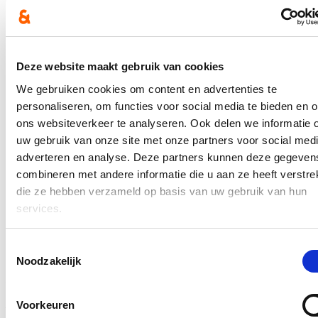
Ontvang de nieuwsbrief van Katrien.
E-mailadres
Postcode
Deze website maakt gebruik van cookies
Ja, ik aanvaard de privacy voorwaarden.
We gebruiken cookies om content en advertenties te
personaliseren, om functies voor social media te bieden en 
Klik
hier
om de privacyvoorwaarden te raadplegen
ons websiteverkeer te analyseren. Ook delen we informatie 
uw gebruik van onze site met onze partners voor social medi
adverteren en analyse. Deze partners kunnen deze gegeven
Nieuws
combineren met andere informatie die u aan ze heeft verstrek
die ze hebben verzameld op basis van uw gebruik van hun
Al meer dan 6 miljoen euro uitgegeven voor
services.
onteigeningen, maar nog mijlenver weg van
effectieve aanleg fietspad N12
Toestemmingsselectie
30/08/26
Noodzakelijk
In totaal werd al meer dan 6,1 miljoen euro uitgegeven voor
onteigeningen die nodig zijn voor de aanleg van fietspad langs de
N12 tussen Westmalle en Sint-Antonius. Dat vernam Vlaams
Voorkeuren
parlementslid en Zoersels burgemeester Katrien Schryvers (cd&v)