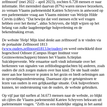
zelfmoord’ (mei 2022 – april 2023), zochten 6.728 mensen er naar
informatie. Het merendeel daarvan (87%) waren nieuwe bezoekers,
zo vernam Vlaams parlementslid Katrien Schryvers in antwoord op
een parlementaire vraag aan Vlaams minister van Welzijn Hilde
Crevits (cd&v). “Dat bewijst dat veel mensen echt wel vragen
hebben over het thema”, aldus Schryvers, die blijft wijzen op het
belang van zulke laagdrempelige hulpverlening en de
bekendmaking ervan.
De website 'Help! Mijn kind denkt aan zelfmoord' is te vinden via
de portaalsite Zelfmoord 1813
(
www.ouders.zelfmoord1813.be/ouders
) en werd ontwikkeld door
hogeschool Odissee (Campus Hoger Instituut voor
Gezinswetenschappen) binnen het Vlaams Actieplan
Suïcidepreventie. Wie ernaartoe surft vindt informatie over het
herkennen van signalen van zelfdodingsgedachten bij anderen, zoals
ouders die zich zorgen maken over hun kind. De site haalt onder
meer aan hoe hierover te praten in het gezin en biedt oefeningen aan
in opvoedingsondersteuning. Daarnaast zijn er getuigenissen te
lezen van ouders in een gelijkaardige situatie. Ook hulpverleners
kunnen, ter ondersteuning van de ouders, de website gebruiken.
Op vijf jaar tijd surften al 34.673 mensen naar de website, zo blijkt
uit cijfers die Vlaams parlementslid Katrien Schryvers bekwam uit
parlementaire vragen. “Zelfs na een duidelijke stijging in het aantal