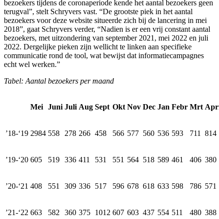
bezoekers tijdens de coronaperiode kende het aantal bezoekers geen
terugval”, stelt Schryvers vast. “De grootste piek in het aantal
bezoekers voor deze website situeerde zich bij de lancering in mei
2018”, gaat Schryvers verder, “Nadien is er een vrij constant aantal
bezoekers, met uitzondering van september 2021, mei 2022 en juli
2022. Dergelijke pieken zijn wellicht te linken aan specifieke
communicatie rond de tool, wat bewijst dat informatiecampagnes
echt wel werken.”
Tabel: Aantal bezoekers per maand
Mei
Juni
Juli
Aug
Sept
Okt
Nov
Dec
Jan
Febr
Mrt
Apri
’18-‘19
2984
558
278
266
458
566
577
560
536
593
711
814
’19-‘20
605
519
336
411
531
551
564
518
589
461
406
380
’20-‘21
408
551
309
336
517
596
678
618
633
598
786
571
’21-‘22
663
582
360
375
1012
607
603
437
554
511
480
388