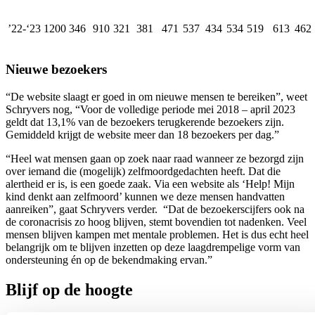
’22-‘23
1200
346
910
321
381
471
537
434
534
519
613
462
Nieuwe bezoekers
“De website slaagt er goed in om nieuwe mensen te bereiken”, weet
Schryvers nog, “Voor de volledige periode mei 2018 – april 2023
geldt dat 13,1% van de bezoekers terugkerende bezoekers zijn.
Gemiddeld krijgt de website meer dan 18 bezoekers per dag.”
“Heel wat mensen gaan op zoek naar raad wanneer ze bezorgd zijn
over iemand die (mogelijk) zelfmoordgedachten heeft. Dat die
alertheid er is, is een goede zaak. Via een website als ‘Help! Mijn
kind denkt aan zelfmoord’ kunnen we deze mensen handvatten
aanreiken”, gaat Schryvers verder. “Dat de bezoekerscijfers ook na
de coronacrisis zo hoog blijven, stemt bovendien tot nadenken. Veel
mensen blijven kampen met mentale problemen. Het is dus echt heel
belangrijk om te blijven inzetten op deze laagdrempelige vorm van
ondersteuning én op de bekendmaking ervan.”
Blijf op de hoogte