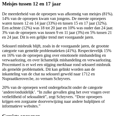
Meisjes tussen 12 en 17 jaar
De meerderheid van de oproepen was afkomstig van meisjes (81%).
14% van de oproepen kwam van jongens. De meeste oproepers
waren tussen 12 en 14 jaar (33%) en tussen 15 en 17 jaar (32%).
Een achtste (12%) was 18 tot 20 jaar en 10% was ouder dan 24 jaar.
3% van de oproepers was tussen 9 en 11 jaar (3%) en 5% tussen 21
en 24 jaar. Dit is een gelijke trend met voorgaande jaren.
Seksueel misbruik blijft, zoals in de voorgaande jaren, de grootste
categorie van gemelde problematieken (41%). Respectievelijk 15%
en 16% van de oproepen ging over emotionele mishandeling en
verwaarlozing, en over lichamelijk mishandeling en verwaarlozing.
Procentueel is er wel een stijging merkbaar rond seksueel misbruik
als gemelde problematiek. Dit kan gelinkt worden aan de
inkanteling van de chat na seksueel geweld naar 1712 en
Nupraatikerover.be, zo vernam Schryvers.
20% van de oproepen werd ondergebracht onder de categorie
‘andere/onduidelijk’. “In zulke gevallen ging het over vragen over
verliefdheid of seksualiteit”, zegt Schryvers. “Deze oproepers
krijgen een zorgzame doorverwijzing naar andere hulplijnen of
informatieve websites.”