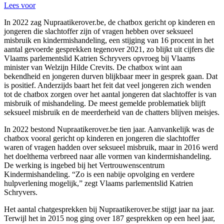
Lees voor
In 2022 zag Nupraatikerover.be, de chatbox gericht op kinderen en
jongeren die slachtoffer zijn of vragen hebben over seksueel
misbruik en kindermishandeling, een stijging van 16 procent in het
aantal gevoerde gesprekken tegenover 2021, zo blijkt uit cijfers die
Vlaams parlementslid Katrien Schryvers opvroeg bij Vlaams
minister van Welzijn Hilde Crevits. De chatbox wint aan
bekendheid en jongeren durven blijkbaar meer in gesprek gaan. Dat
is positief. Anderzijds baart het feit dat veel jongeren zich wenden
tot de chatbox zorgen over het aantal jongeren dat slachtoffer is van
misbruik of mishandeling. De meest gemelde problematiek blijft
seksueel misbruik en de meerderheid van de chatters blijven meisjes.
In 2022 bestond Nupraatikerover.be tien jaar. Aanvankelijk was de
chatbox vooral gericht op kinderen en jongeren die slachtoffer
waren of vragen hadden over seksueel misbruik, maar in 2016 werd
het doelthema verbreed naar alle vormen van kindermishandeling.
De werking is ingebed bij het Vertrouwenscentrum
Kindermishandeling. “Zo is een nabije opvolging en verdere
hulpverlening mogelijk,” zegt Vlaams parlementslid Katrien
Schryvers.
Het aantal chatgesprekken bij Nupraatikerover.be stijgt jaar na jaar.
Terwijl het in 2015 nog ging over 187 gesprekken op een heel jaar,