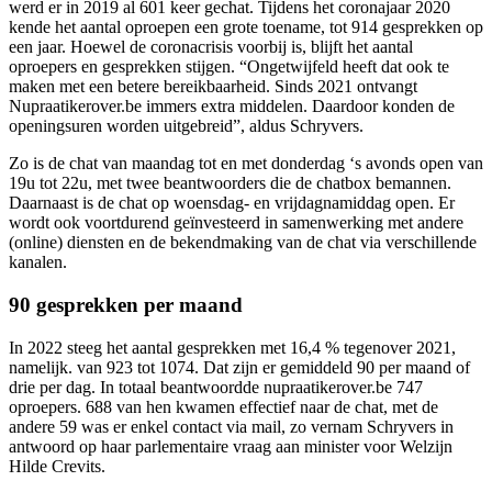
werd er in 2019 al 601 keer gechat. Tijdens het coronajaar 2020
kende het aantal oproepen een grote toename, tot 914 gesprekken op
een jaar. Hoewel de coronacrisis voorbij is, blijft het aantal
oproepers en gesprekken stijgen. “Ongetwijfeld heeft dat ook te
maken met een betere bereikbaarheid. Sinds 2021 ontvangt
Nupraatikerover.be immers extra middelen. Daardoor konden de
openingsuren worden uitgebreid”, aldus Schryvers.
Zo is de chat van maandag tot en met donderdag ‘s avonds open van
19u tot 22u, met twee beantwoorders die de chatbox bemannen.
Daarnaast is de chat op woensdag- en vrijdagnamiddag open. Er
wordt ook voortdurend geïnvesteerd in samenwerking met andere
(online) diensten en de bekendmaking van de chat via verschillende
kanalen.
90 gesprekken per maand
In 2022 steeg het aantal gesprekken met 16,4 % tegenover 2021,
namelijk. van 923 tot 1074. Dat zijn er gemiddeld 90 per maand of
drie per dag. In totaal beantwoordde nupraatikerover.be 747
oproepers. 688 van hen kwamen effectief naar de chat, met de
andere 59 was er enkel contact via mail, zo vernam Schryvers in
antwoord op haar parlementaire vraag aan minister voor Welzijn
Hilde Crevits.