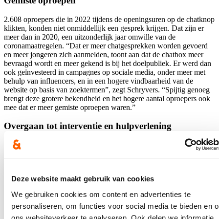
Gemiste oproepen
2.608 oproepers die in 2022 tijdens de openingsuren op de chatknop
klikten, konden niet onmiddellijk een gesprek krijgen. Dat zijn er
meer dan in 2020, een uitzonderlijk jaar omwille van de
coronamaatregelen. “Dat er meer chatgesprekken worden gevoerd
en meer jongeren zich aanmelden, toont aan dat de chatbox meer
bevraagd wordt en meer gekend is bij het doelpubliek. Er werd dan
ook geïnvesteerd in campagnes op sociale media, onder meer met
behulp van influencers, en in een hogere vindbaarheid van de
website op basis van zoektermen”, zegt Schryvers. “Spijtig genoeg
brengt deze grotere bekendheid en het hogere aantal oproepers ook
mee dat er meer gemiste oproepen waren.”
Overgaan tot interventie en hulpverlening
“Het is hoe dan ook een goede zaak dat jongeren hulp zoeken naar
aanleiding van geweld en misbruik waar zij mee in contact komen”,
zegt Schryvers, “Niet alleen vinden zij bij Nupraatikerover een
luisterend oor, indien nodig kan er ook worden overgegaan tot
Deze website maakt gebruik van cookies
interventie en hulpverlening, zoals het contacteren van reeds
lopende hulpverlening, een doorverwijzing naar het
We gebruiken cookies om content en advertenties te
Vertrouwenscentrum Kindermishandeling uit hun regio, het
personaliseren, om functies voor social media te bieden en 
organiseren van crisishulp...”
ons websiteverkeer te analyseren. Ook delen we informatie