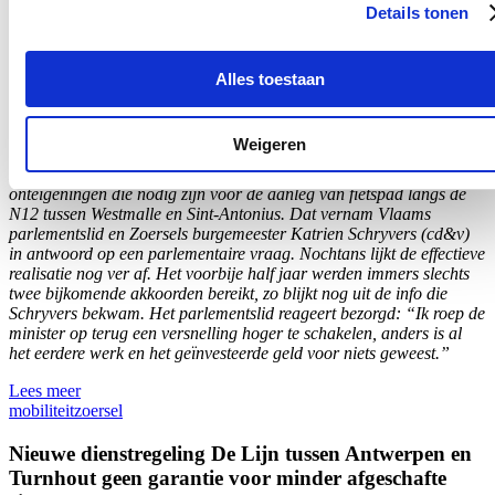
Details tonen
Al meer dan 6 miljoen euro uitgegeven voor
onteigeningen, maar nog mijlenver weg van
Alles toestaan
effectieve aanleg fietspad N12
30/08/26
Weigeren
In totaal werd al meer dan 6,1 miljoen euro uitgegeven voor
onteigeningen die nodig zijn voor de aanleg van fietspad langs de
N12 tussen Westmalle en Sint-Antonius. Dat vernam Vlaams
parlementslid en Zoersels burgemeester Katrien Schryvers (cd&v)
in antwoord op een parlementaire vraag. Nochtans lijkt de effectieve
realisatie nog ver af. Het voorbije half jaar werden immers slechts
twee bijkomende akkoorden bereikt, zo blijkt nog uit de info die
Schryvers bekwam. Het parlementslid reageert bezorgd: “Ik roep de
minister op terug een versnelling hoger te schakelen, anders is al
het eerdere werk en het geïnvesteerde geld voor niets geweest.”
Lees meer
mobiliteit
zoersel
Nieuwe dienstregeling De Lijn tussen Antwerpen en
Turnhout geen garantie voor minder afgeschafte