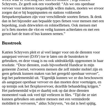
Schryvers. Ze geeft ook een voorbeeld: “Als we ons openbaar
vervoer voor iedereen toegankelijk willen maken, moeten we ervoor
zorgen dat er bij hoppinpunten en stations voldoende
fietsparkeerplaatsen zijn voor verschillende soorten fietsen. Ik denk
dan in het bijzonder aan bepaalde types fietsen voor mensen met een
beperking, zoals driewielers en rolstoelfietsen. Ook mensen met
zo’n fiets moeten die vlot en veilig kunnen achterlaten en met een
gerust hart de tram of bus kunnen nemen.”
Busstrook
Katrien Schryvers pleit er al veel langer voor om de diensten voor
aangepast vervoer (DAV) toe te laten om de busstroken te
gebruiken, en deze vraag is nu ook uitdrukkelijk opgenomen in haar
resolutie. “Deze diensten, zoals bijvoorbeeld Handicar in mijn
gemeente Zoersel, vervoeren mensen die zelf minder mobiel zijn en
geen gebruik kunnen maken van het geregeld openbaar vervoer”,
legt het parlementslid uit. “Eigenlijk kunnen we ze dus beschouwen
als aangepast openbaar vervoer en dan moeten deze voertuigen, en
op termijn ook het flexplusvervoer, dezelfde behandeling krijgen.”
Het parlementslid wijst er daarbij ook op dat deze diensten
momenteel vaak ook veel tijd verliezen in files. “Tijd die ze niet
kunnen gebruiken om andere mensen met een verminderde
mobiliteit te vervoeren,” aldus Schryvers, “en dat is heel spijtig,