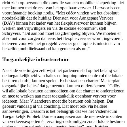
richt zich op personen die omwille van een mobiliteitsbeperking niet
mee kunnen met de rest van het openbaar vervoer. Hiervoor is een
voorafgaande boeking nodig. “Met cd&v vinden we het absoluut
noodzakelijk dat de huidige Diensten voor Aangepast Vervoer
(DAV) binnen het kader van het flexplusvervoer kunnen blijven
werken met vrijwilligers en via de sociale economie”, stelt
Schryvers. “Dit aanbod moet laagdrempelig blijven. We moeten er
absoluut voor zorgen dat eens het flexplusvervoer wordt ingevoerd,
iedereen voor wie het geregeld vervoer geen optie is minstens van
hetzelfde mobiliteitsaanbod kan genieten als nu.”
Toegankelijke infrastructuur
Naast de voertuigen zelf wijst het parlementslid op het belang van
de toegankelijkheid van haltes en hoppinpunten en de rol die lokale
besturen daarbij kunnen spelen. Er bestaat een charter ‘Masterplan
toegankelijke haltes’ dat gemeenten kunnen ondertekenen. “Cd&v
wil alle lokale besturen aanmoedigen om dat charter te ondertekenen
en mee te werken aan meer toegankelijk openbaar vervoer voor
iedereen. Maar Vlaanderen moet die besturen ook helpen. Dat
gebeurt vandaag al via coaching. Dat moet ook via heldere
aanbevelingen. Daarom is het belangrijk dat we het Vademecum
Toegankelijk Publiek Domein aanpassen aan de nieuwste inzichten
van verkeersexperten én ervaringsdeskundigen zodat lokale besturen
weten waar ze rekening mee moeten houden”, zegt Katrien