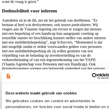
want de vraag is groot.”
Deelmobiliteit voor iedereen
Autodelen zit in de lift, net als het gebruik van deelfietsen. “Er
bestaan al heel wat deelsystemen, ook tussen particulieren. Wij
vragen aan de Vlaamse regering om ervoor te zorgen dat mensen
met een beperking of een handicap hun aangepaste voertuig op
eenzelfde manier ter beschikking kunnen stellen van andere mensen
met een mobiliteitsbeperking”, zegt Schryvers, “Momenteel is dat
niet mogelijk omdat er strikte voorwaarden gelden voor personen
met een mobiliteitsbeperking als zij willen genieten van een
vrijstelling van de belasting op inverkeerstelling en van de
verkeersbelasting of van een tegemoetkoming van het VAPH
(Vlaams Agentschap voor Personen met een Handicap). Ook
fietsdeelsystemen vormen een belangrijk onderdeel van het vervoer
op maat. Bij de uitrol daarvan vragen we daarom om, waar
mogelijk, te voorzien in aangepaste, toegankelijke deelfietsen.”
Deze website maakt gebruik van cookies
“Een aangepast mobiliteitsbeleid kan mee leiden tot meer inclusie,
en dat is niet alleen verrijkend en heilzaam voor de mensen die
We gebruiken cookies om content en advertenties te
minder mobiel zijn, maar biedt ook een grote meerwaarde voor onze
personaliseren, om functies voor social media te bieden en 
maatschappij in haar geheel”, besluit Schryvers.