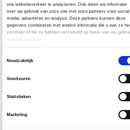
ons websiteverkeer te analyseren. Ook delen we informatie
Schryvers kon alvast haar Vlaamse coalitiepartners overtuigen,
over uw gebruik van onze site met onze partners voor social
want het voorstel van resolutie werd intussen mee onderschreven
door Bert Maertens (N-VA) en Marino Keulen (Open VLD). Op
media, adverteren en analyse. Deze partners kunnen deze
25 mei 2023 werd het voorstel besproken en goedgekeurd in de
gegevens combineren met andere informatie die u aan ze he
commissie mobiliteit van het Vlaams Parlement.
verstrekt of die ze hebben verzameld op basis van uw gebru
van hun services.
De volledige resolutie vind je
hier
.
Toestemmingsselectie
Blijf op de hoogte
Noodzakelijk
Ontvang de nieuwsbrief van Katrien.
Voorkeuren
E-mailadres
Postcode
Statistieken
Ja, ik aanvaard de privacy voorwaarden.
Marketing
Klik
hier
om de privacyvoorwaarden te raadplegen