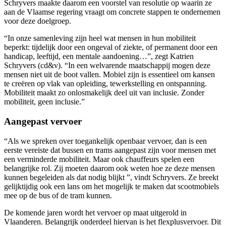
Schryvers maakte daarom een voorstel van resolutie op waarin ze
aan de Vlaamse regering vraagt om concrete stappen te ondernemen
voor deze doelgroep.
“In onze samenleving zijn heel wat mensen in hun mobiliteit
beperkt: tijdelijk door een ongeval of ziekte, of permanent door een
handicap, leeftijd, een mentale aandoening…”, zegt Katrien
Schryvers (cd&v). “In een welvarende maatschappij mogen deze
mensen niet uit de boot vallen. Mobiel zijn is essentieel om kansen
te creëren op vlak van opleiding, tewerkstelling en ontspanning.
Mobiliteit maakt zo onlosmakelijk deel uit van inclusie. Zonder
mobiliteit, geen inclusie.”
Aangepast vervoer
“Als we spreken over toegankelijk openbaar vervoer, dan is een
eerste vereiste dat bussen en trams aangepast zijn voor mensen met
een verminderde mobiliteit. Maar ook chauffeurs spelen een
belangrijke rol. Zij moeten daarom ook weten hoe ze deze mensen
kunnen begeleiden als dat nodig blijkt ”, vindt Schryvers. Ze breekt
gelijktijdig ook een lans om het mogelijk te maken dat scootmobiels
mee op de bus of de tram kunnen.
De komende jaren wordt het vervoer op maat uitgerold in
Vlaanderen. Belangrijk onderdeel hiervan is het flexplusvervoer. Dit