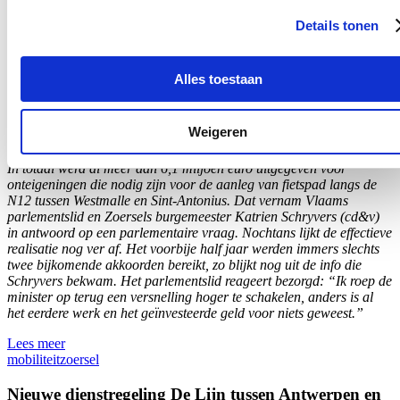
Nieuws
Details tonen
Al meer dan 6 miljoen euro uitgegeven voor
Alles toestaan
onteigeningen, maar nog mijlenver weg van
effectieve aanleg fietspad N12
Weigeren
30/08/26
In totaal werd al meer dan 6,1 miljoen euro uitgegeven voor
onteigeningen die nodig zijn voor de aanleg van fietspad langs de
N12 tussen Westmalle en Sint-Antonius. Dat vernam Vlaams
parlementslid en Zoersels burgemeester Katrien Schryvers (cd&v)
in antwoord op een parlementaire vraag. Nochtans lijkt de effectieve
realisatie nog ver af. Het voorbije half jaar werden immers slechts
twee bijkomende akkoorden bereikt, zo blijkt nog uit de info die
Schryvers bekwam. Het parlementslid reageert bezorgd: “Ik roep de
minister op terug een versnelling hoger te schakelen, anders is al
het eerdere werk en het geïnvesteerde geld voor niets geweest.”
Lees meer
mobiliteit
zoersel
Nieuwe dienstregeling De Lijn tussen Antwerpen en