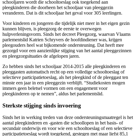
schooljaren wordt die schooltoeslag ook toegekend aan
pleegkinderen die doorheen het schooljaar van pleeggezin
veranderen. Dat is dit schooljaar het geval voor 305 leerlingen.
Voor kinderen en jongeren die tijdelijk niet meer in het eigen gezin
kunnen blijven, is pleegzorg de eerste te overwegen
hulpverleningsvorm. Sinds het decreet Pleegzorg, waarvan Vlaams
parlementslid Katrien Schryvers de hoofdindiener was, krijgen
pleegouders heel wat bijkomende ondersteuning. Dat heeft mee
gezorgd voor een aanzienlijke stijging van het aantal pleeggezinnen
en pleegzorgsituaties de afgelopen jaren.
Zo hebben sinds het schooljaar 2014-2015 alle pleegkinderen en
pleeggasten automatisch recht op een volledige schooltoeslag of
selectieve participatietoeslag, als het pleegkind of de pleeggast ten
minste een jaar in een pleeggezin verblijft. “Studiekosten mogen
immers geen beletsel vormen om een engagement voor
pleegkinderen op te nemen”, aldus het parlementslid.
Sterkste stijging sinds invoering
Sinds het in werking treden van deze ondersteuningsmaatregel is het
aantal pleegkinderen en -gasten die schoollopen in het basis- of
secundair onderwijs en voor wie een schooltoeslag of een selectieve
participatietoeslag wordt toegekend, gestegen met maar liefst 85,1