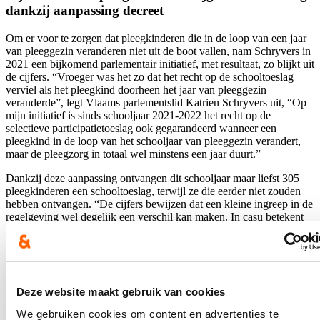
dankzij aanpassing decreet
Om er voor te zorgen dat pleegkinderen die in de loop van een jaar
van pleeggezin veranderen niet uit de boot vallen, nam Schryvers in
2021 een bijkomend parlementair initiatief, met resultaat, zo blijkt uit
de cijfers. “Vroeger was het zo dat het recht op de schooltoeslag
verviel als het pleegkind doorheen het jaar van pleeggezin
veranderde”, legt Vlaams parlementslid Katrien Schryvers uit, “Op
mijn initiatief is sinds schooljaar 2021-2022 het recht op de
selectieve participatietoeslag ook gegarandeerd wanneer een
pleegkind in de loop van het schooljaar van pleeggezin verandert,
maar de pleegzorg in totaal wel minstens een jaar duurt.”
Dankzij deze aanpassing ontvangen dit schooljaar maar liefst 305
pleegkinderen een schooltoeslag, terwijl ze die eerder niet zouden
hebben ontvangen. “De cijfers bewijzen dat een kleine ingreep in de
regelgeving wel degelijk een verschil kan maken. In casu betekent
dit een daadwerkelijk verschil voor al deze pleegkinderen en de
gezinnen waarin ze worden opgevangen. In totaal zorgde deze
aanpassing sedert de invoering al voor een schooltoeslag voor 908
pleegkinderen extra”, concludeert Schryvers tevreden, “En dat is
meer dan terecht. Mensen die als pleeggezin hun huis en hun hart
Deze website maakt gebruik van cookies
openstellen voor kinderen en jongeren in moeilijke thuissituaties
verdienen niet enkel veel respect, maar ook concrete
We gebruiken cookies om content en advertenties te
ondersteuning.”