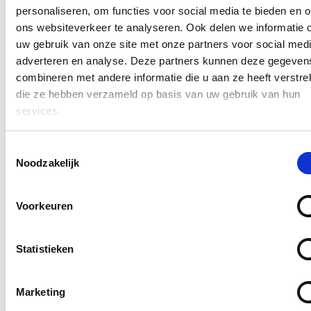
personaliseren, om functies voor social media te bieden en 
Blijf op de hoogte
ons websiteverkeer te analyseren. Ook delen we informatie 
uw gebruik van onze site met onze partners voor social medi
Ontvang de nieuwsbrief van Katrien.
adverteren en analyse. Deze partners kunnen deze gegeven
combineren met andere informatie die u aan ze heeft verstrek
E-mailadres
die ze hebben verzameld op basis van uw gebruik van hun
Postcode
services.
Ja, ik aanvaard de privacy voorwaarden.
Toestemmingsselectie
Klik
hier
om de privacyvoorwaarden te raadplegen
Noodzakelijk
Voorkeuren
Nieuws
Al meer dan 6 miljoen euro uitgegeven voor
Statistieken
onteigeningen, maar nog mijlenver weg van
effectieve aanleg fietspad N12
Marketing
30/08/26