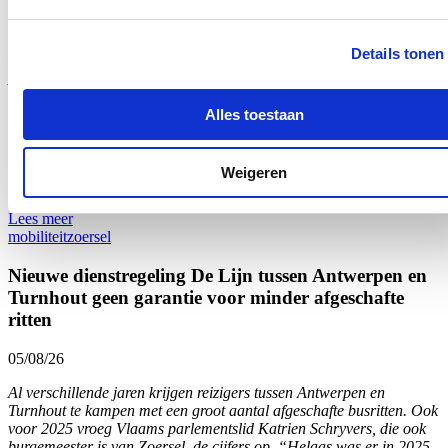
In totaal werd al meer dan 6,1 miljoen euro uitgegeven voor
onteigeningen die nodig zijn voor de aanleg van fietspad langs de
Details tonen
N12 tussen Westmalle en Sint-Antonius. Dat vernam Vlaams
parlementslid en Zoersels burgemeester Katrien Schryvers (cd&v)
in antwoord op een parlementaire vraag. Nochtans lijkt de effectieve
realisatie nog ver af. Het voorbije half jaar werden immers slechts
Alles toestaan
twee bijkomende akkoorden bereikt, zo blijkt nog uit de info die
Schryvers bekwam. Het parlementslid reageert bezorgd: “Ik roep de
minister op terug een versnelling hoger te schakelen, anders is al
Weigeren
het eerdere werk en het geïnvesteerde geld voor niets geweest.”
Lees meer
mobiliteit
zoersel
Nieuwe dienstregeling De Lijn tussen Antwerpen en
Turnhout geen garantie voor minder afgeschafte
ritten
05/08/26
Al verschillende jaren krijgen reizigers tussen Antwerpen en
Turnhout te kampen met een groot aantal afgeschafte busritten. Ook
voor 2025 vroeg Vlaams parlementslid Katrien Schryvers, die ook
burgemeester is van Zoersel, de cijfers op. “Helaas was er in 2025