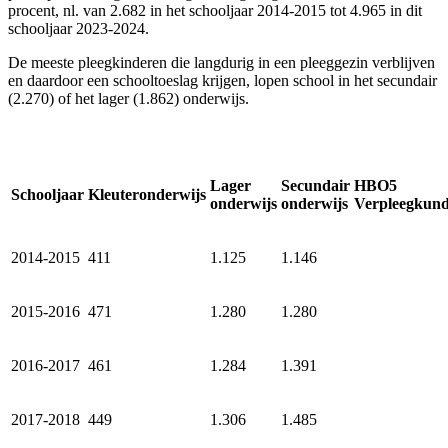
procent, nl. van 2.682 in het schooljaar 2014-2015 tot 4.965 in dit
schooljaar 2023-2024.
De meeste pleegkinderen die langdurig in een pleeggezin verblijven
en daardoor een schooltoeslag krijgen, lopen school in het secundair
(2.270) of het lager (1.862) onderwijs.
Lager
Secundair
HBO5
Schooljaar
Kleuteronderwijs
onderwijs
onderwijs
Verpleegkun
2014-2015
411
1.125
1.146
2015-2016
471
1.280
1.280
2016-2017
461
1.284
1.391
2017-2018
449
1.306
1.485