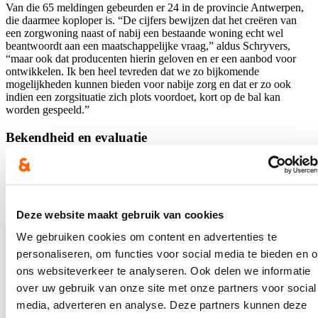
Van die 65 meldingen gebeurden er 24 in de provincie Antwerpen,
die daarmee koploper is. “De cijfers bewijzen dat het creëren van
een zorgwoning naast of nabij een bestaande woning echt wel
beantwoordt aan een maatschappelijke vraag,” aldus Schryvers,
“maar ook dat producenten hierin geloven en er een aanbod voor
ontwikkelen. Ik ben heel tevreden dat we zo bijkomende
mogelijkheden kunnen bieden voor nabije zorg en dat er zo ook
indien een zorgsituatie zich plots voordoet, kort op de bal kan
worden gespeeld.”
Bekendheid en evaluatie
“De meeste mensen blijven liefst zo zelfstandig mogelijk wonen en
in hun vertrouwde omgeving. Als men toch zorgbehoevend wordt,
is het belangrijk dat men zorg kan krijgen op de manier waarop men
dat zelf het liefst wil. Vaak betekent dat ook met mantelzorg van
Deze website maakt gebruik van cookies
naasten. Een zorgwoning, in het bijzonder als die nabij een
bestaande woning wordt gecreëerd, maakt dat mogelijk”, besluit
We gebruiken cookies om content en advertenties te
Schryvers, “Toch bereiken me berichten dat de mogelijkheid van
personaliseren, om functies voor social media te bieden en 
een zorgwoning in een bijgebouw nog niet bij alle lokale besturen
even goed bekend is. Daarnaast mag zo’n zorgwoning zonder
ons websiteverkeer te analyseren. Ook delen we informatie
vergunning maximum zes jaar blijven staan. Dat kan een drempel
over uw gebruik van onze site met onze partners voor social
vormen, zeker bij een langdurige zorgsituatie. Recent werd gestart
media, adverteren en analyse. Deze partners kunnen deze
met de eerste evaluatie van de nieuwe regelgeving. Als daaruit blijkt
dat er nog verdere aanpassingen nodig zijn, dan moeten we die