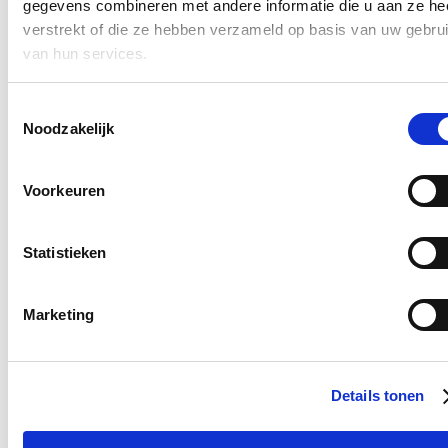
gegevens combineren met andere informatie die u aan ze he
absoluut doen.”
verstrekt of die ze hebben verzameld op basis van uw gebru
van hun services.
Blijf op de hoogte
Ontvang de nieuwsbrief van Katrien.
Toestemmingsselectie
Noodzakelijk
E-mailadres
Postcode
Voorkeuren
Ja, ik aanvaard de privacy voorwaarden.
Klik
hier
om de privacyvoorwaarden te raadplegen
Statistieken
Marketing
Nieuws
Al meer dan 6 miljoen euro uitgegeven voor
onteigeningen, maar nog mijlenver weg van
Details tonen
effectieve aanleg fietspad N12