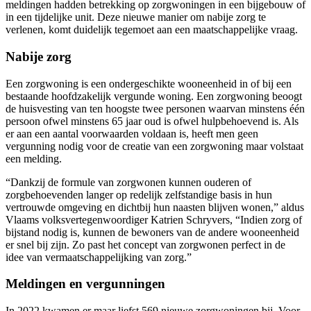
meldingen hadden betrekking op zorgwoningen in een bijgebouw of
in een tijdelijke unit. Deze nieuwe manier om nabije zorg te
verlenen, komt duidelijk tegemoet aan een maatschappelijke vraag.
Nabije zorg
Een zorgwoning is een ondergeschikte wooneenheid in of bij een
bestaande hoofdzakelijk vergunde woning. Een zorgwoning beoogt
de huisvesting van ten hoogste twee personen waarvan minstens één
persoon ofwel minstens 65 jaar oud is ofwel hulpbehoevend is. Als
er aan een aantal voorwaarden voldaan is, heeft men geen
vergunning nodig voor de creatie van een zorgwoning maar volstaat
een melding.
“Dankzij de formule van zorgwonen kunnen ouderen of
zorgbehoevenden langer op redelijk zelfstandige basis in hun
vertrouwde omgeving en dichtbij hun naasten blijven wonen,” aldus
Vlaams volksvertegenwoordiger Katrien Schryvers, “Indien zorg of
bijstand nodig is, kunnen de bewoners van de andere wooneenheid
er snel bij zijn. Zo past het concept van zorgwonen perfect in de
idee van vermaatschappelijking van zorg.”
Meldingen en vergunningen
In 2022 kwamen er maar liefst 569 nieuwe zorgwoningen bij. Voor