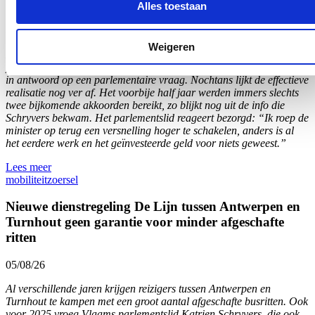
30/08/26
Alles toestaan
In totaal werd al meer dan 6,1 miljoen euro uitgegeven voor
onteigeningen die nodig zijn voor de aanleg van fietspad langs de
Weigeren
N12 tussen Westmalle en Sint-Antonius. Dat vernam Vlaams
parlementslid en Zoersels burgemeester Katrien Schryvers (cd&v)
in antwoord op een parlementaire vraag. Nochtans lijkt de effectieve
realisatie nog ver af. Het voorbije half jaar werden immers slechts
twee bijkomende akkoorden bereikt, zo blijkt nog uit de info die
Schryvers bekwam. Het parlementslid reageert bezorgd: “Ik roep de
minister op terug een versnelling hoger te schakelen, anders is al
het eerdere werk en het geïnvesteerde geld voor niets geweest.”
Lees meer
mobiliteit
zoersel
Nieuwe dienstregeling De Lijn tussen Antwerpen en
Turnhout geen garantie voor minder afgeschafte
ritten
05/08/26
Al verschillende jaren krijgen reizigers tussen Antwerpen en
Turnhout te kampen met een groot aantal afgeschafte busritten. Ook
voor 2025 vroeg Vlaams parlementslid Katrien Schryvers, die ook