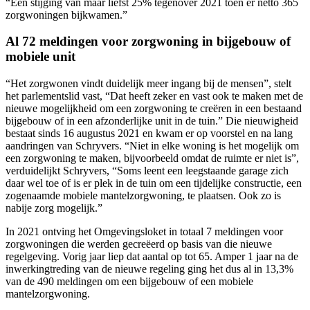
“Een stijging van maar liefst 25% tegenover 2021 toen er netto 365
zorgwoningen bijkwamen.”
Al 72 meldingen voor zorgwoning in bijgebouw of
mobiele unit
“Het zorgwonen vindt duidelijk meer ingang bij de mensen”, stelt
het parlementslid vast, “Dat heeft zeker en vast ook te maken met de
nieuwe mogelijkheid om een zorgwoning te creëren in een bestaand
bijgebouw of in een afzonderlijke unit in de tuin.” Die nieuwigheid
bestaat sinds 16 augustus 2021 en kwam er op voorstel en na lang
aandringen van Schryvers. “Niet in elke woning is het mogelijk om
een zorgwoning te maken, bijvoorbeeld omdat de ruimte er niet is”,
verduidelijkt Schryvers, “Soms leent een leegstaande garage zich
daar wel toe of is er plek in de tuin om een tijdelijke constructie, een
zogenaamde mobiele mantelzorgwoning, te plaatsen. Ook zo is
nabije zorg mogelijk.”
In 2021 ontving het Omgevingsloket in totaal 7 meldingen voor
zorgwoningen die werden gecreëerd op basis van die nieuwe
regelgeving. Vorig jaar liep dat aantal op tot 65. Amper 1 jaar na de
inwerkingtreding van de nieuwe regeling ging het dus al in 13,3%
van de 490 meldingen om een bijgebouw of een mobiele
mantelzorgwoning.