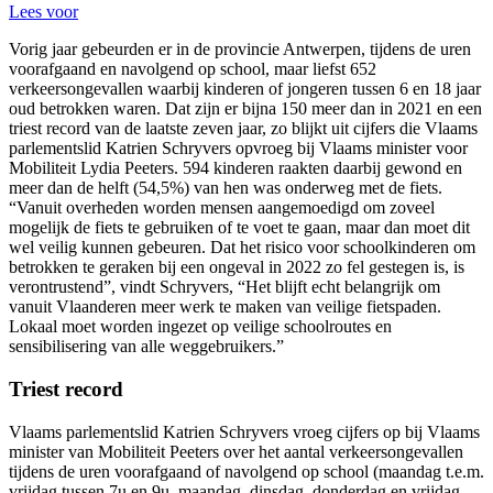
Lees voor
Vorig jaar gebeurden er in de provincie Antwerpen, tijdens de uren
voorafgaand en navolgend op school, maar liefst 652
verkeersongevallen waarbij kinderen of jongeren tussen 6 en 18 jaar
oud betrokken waren. Dat zijn er bijna 150 meer dan in 2021 en een
triest record van de laatste zeven jaar, zo blijkt uit cijfers die Vlaams
parlementslid Katrien Schryvers opvroeg bij Vlaams minister voor
Mobiliteit Lydia Peeters. 594 kinderen raakten daarbij gewond en
meer dan de helft (54,5%) van hen was onderweg met de fiets.
“Vanuit overheden worden mensen aangemoedigd om zoveel
mogelijk de fiets te gebruiken of te voet te gaan, maar dan moet dit
wel veilig kunnen gebeuren. Dat het risico voor schoolkinderen om
betrokken te geraken bij een ongeval in 2022 zo fel gestegen is, is
verontrustend”, vindt Schryvers, “Het blijft echt belangrijk om
vanuit Vlaanderen meer werk te maken van veilige fietspaden.
Lokaal moet worden ingezet op veilige schoolroutes en
sensibilisering van alle weggebruikers.”
Triest record
Vlaams parlementslid Katrien Schryvers vroeg cijfers op bij Vlaams
minister van Mobiliteit Peeters over het aantal verkeersongevallen
tijdens de uren voorafgaand of navolgend op school (maandag t.e.m.
vrijdag tussen 7u en 9u, maandag, dinsdag, donderdag en vrijdag