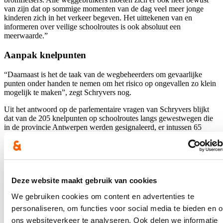
van zijn dat op sommige momenten van de dag veel meer jonge
kinderen zich in het verkeer begeven. Het uittekenen van en
informeren over veilige schoolroutes is ook absoluut een
meerwaarde.”
Aanpak knelpunten
“Daarnaast is het de taak van de wegbeheerders om gevaarlijke
punten onder handen te nemen om het risico op ongevallen zo klein
mogelijk te maken”, zegt Schryvers nog.
Uit het antwoord op de parlementaire vragen van Schryvers blijkt
dat van de 205 knelpunten op schoolroutes langs gewestwegen die
in de provincie Antwerpen werden gesignaleerd, er intussen 65
werden uitgevoerd of in uitvoering zijn. Voor 66 knelpunten is de
aanpassing in voorbereiding of al gepland. 12 knelpunten worden
nog nader onderzocht. Daarnaast zijn er 17 knelpunten waar verdere
actie on hold is gezet omdat er bijvoorbeeld geen akkoord is met
derden, het initiatief van de gemeente moet komen of er een impact
Deze website maakt gebruik van cookies
is van andere wegenwerken. De overige 45 knelpunten worden, na
overleg met de lokale besturen, niet langer in overweging genomen
We gebruiken cookies om content en advertenties te
om aan te passen.
personaliseren, om functies voor social media te bieden en 
“Ik wil hierbij een oproep doen om verder werk te maken van het
ons websiteverkeer te analyseren. Ook delen we informatie