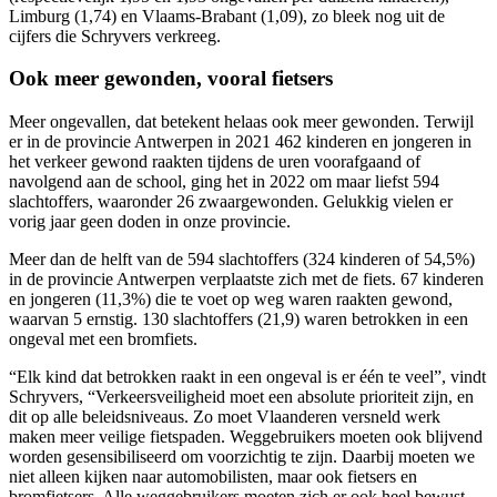
Limburg (1,74) en Vlaams-Brabant (1,09), zo bleek nog uit de
cijfers die Schryvers verkreeg.
Ook meer gewonden, vooral fietsers
Meer ongevallen, dat betekent helaas ook meer gewonden. Terwijl
er in de provincie Antwerpen in 2021 462 kinderen en jongeren in
het verkeer gewond raakten tijdens de uren voorafgaand of
navolgend aan de school, ging het in 2022 om maar liefst 594
slachtoffers, waaronder 26 zwaargewonden. Gelukkig vielen er
vorig jaar geen doden in onze provincie.
Meer dan de helft van de 594 slachtoffers (324 kinderen of 54,5%)
in de provincie Antwerpen verplaatste zich met de fiets. 67 kinderen
en jongeren (11,3%) die te voet op weg waren raakten gewond,
waarvan 5 ernstig. 130 slachtoffers (21,9) waren betrokken in een
ongeval met een bromfiets.
“Elk kind dat betrokken raakt in een ongeval is er één te veel”, vindt
Schryvers, “Verkeersveiligheid moet een absolute prioriteit zijn, en
dit op alle beleidsniveaus. Zo moet Vlaanderen versneld werk
maken meer veilige fietspaden. Weggebruikers moeten ook blijvend
worden gesensibiliseerd om voorzichtig te zijn. Daarbij moeten we
niet alleen kijken naar automobilisten, maar ook fietsers en
bromfietsers. Alle weggebruikers moeten zich er ook heel bewust