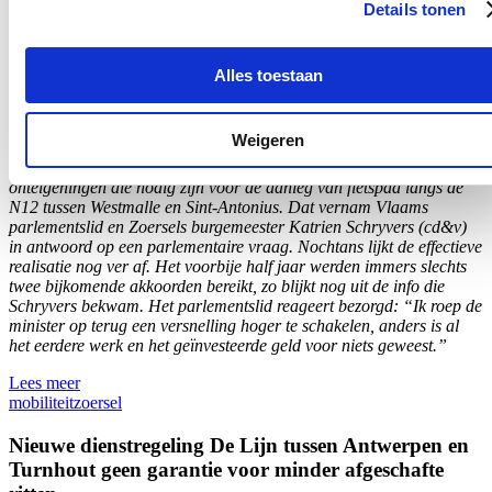
Details tonen
Al meer dan 6 miljoen euro uitgegeven voor
onteigeningen, maar nog mijlenver weg van
Alles toestaan
effectieve aanleg fietspad N12
30/08/26
Weigeren
In totaal werd al meer dan 6,1 miljoen euro uitgegeven voor
onteigeningen die nodig zijn voor de aanleg van fietspad langs de
N12 tussen Westmalle en Sint-Antonius. Dat vernam Vlaams
parlementslid en Zoersels burgemeester Katrien Schryvers (cd&v)
in antwoord op een parlementaire vraag. Nochtans lijkt de effectieve
realisatie nog ver af. Het voorbije half jaar werden immers slechts
twee bijkomende akkoorden bereikt, zo blijkt nog uit de info die
Schryvers bekwam. Het parlementslid reageert bezorgd: “Ik roep de
minister op terug een versnelling hoger te schakelen, anders is al
het eerdere werk en het geïnvesteerde geld voor niets geweest.”
Lees meer
mobiliteit
zoersel
Nieuwe dienstregeling De Lijn tussen Antwerpen en
Turnhout geen garantie voor minder afgeschafte