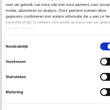
oplossen van de gesignaleerde knelpunten. Maar ook kleine
over uw gebruik van onze site met onze partners voor social
ingrepen kunnen al een groot verschil maken”, benadrukt het
parlementslid, die ook schepen is in Zoersel, “Zo zijn gemachtigde
media, adverteren en analyse. Deze partners kunnen deze
opzichters die kinderen helpen oversteken van onschatbare waarde.
gegevens combineren met andere informatie die u aan ze he
Daarnaast kunnen extra aanduidingen voor oversteekplaatsen,
verstrekt of die ze hebben verzameld op basis van uw gebru
snelheidsbeperking rondom scholen, propere en goed onderhouden
fietspaden of het invoeren van school- en fietsstraten de
van hun services.
verkeersveiligheid gevoelig verbeteren.”
Blijf op de hoogte
Toestemmingsselectie
Noodzakelijk
Ontvang de nieuwsbrief van Katrien.
E-mailadres
Voorkeuren
Postcode
Statistieken
Ja, ik aanvaard de privacy voorwaarden.
Klik
hier
om de privacyvoorwaarden te raadplegen
Marketing
Nieuws