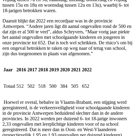
tussen 15u en 18u en woensdag tussen 12u en 13u), waarbij 6- tot
18-jarigen betrokken waren.
Daaruit blijkt dat 2022 een recordjaar was in de provincie
Antwerpen. “Andere jaren ligt dit aantal ongevallen rond de 500 en
dat zijn er al 500 te veel”, aldus Schryvers, “Maar vorig jaar piekte
het aantal ongevallen met schoolgaande kinderen en jongeren in
onze provincie tot 652. Dat is toch wel schrikken. De risico’s om bij
een ongeval betrokken te raken op weg naar of terug van school,
zijn dus toegenomen in plaats van afgenomen.”
Jaar
2016
2017
2018
2019
2020
2021
2022
Totaal
512
502
518
500
384
505
652
Hoewel er overal, behalve in Vlaams-Brabant, een stijging werd
geregistreerd, is de verkeersveiligheid voor schoolgaande kinderen
in de provincie Antwerpen beduidend slechter dan in de andere
provincies. In 2022 werden per duizend 6- tot 18-jarige inwoners
2,33 ongevallen met leerplichtige kinderen voor of na school
geregistreerd. Dat is meer dan in Oost- en West-Vlaanderen
(respectievelijk 1,95 en 1,93 ongevallen per duizend kinderen),