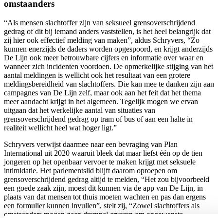
omstaanders
“Als mensen slachtoffer zijn van seksueel grensoverschrijdend
gedrag of dit bij iemand anders vaststellen, is het heel belangrijk dat
zij hier ook effectief melding van maken”, aldus Schryvers, “Zo
kunnen enerzijds de daders worden opgespoord, en krijgt anderzijds
De Lijn ook meer betrouwbare cijfers en informatie over waar en
wanneer zich incidenten voordoen. De opmerkelijke stijging van het
aantal meldingen is wellicht ook het resultaat van een grotere
meldingsbereidheid van slachtoffers. Die kan mee te danken zijn aan
campagnes van De Lijn zelf, maar ook aan het feit dat het thema
meer aandacht krijgt in het algemeen. Tegelijk mogen we ervan
uitgaan dat het werkelijke aantal van situaties van
grensoverschrijdend gedrag op tram of bus of aan een halte in
realiteit wellicht heel wat hoger ligt.”
Schryvers verwijst daarmee naar een bevraging van Plan
International uit 2020 waaruit bleek dat maar liefst één op de tien
jongeren op het openbaar vervoer te maken krijgt met seksuele
intimidatie. Het parlementslid blijft daarom oproepen om
grensoverschrijdend gedrag altijd te melden, “Het zou bijvoorbeeld
een goede zaak zijn, moest dit kunnen via de app van De Lijn, in
plaats van dat mensen tot thuis moeten wachten en pas dan ergens
een formulier kunnen invullen”, stelt zij, “Zowel slachtoffers als
omstaanders mogen geen drempel ervaren om ongewenste