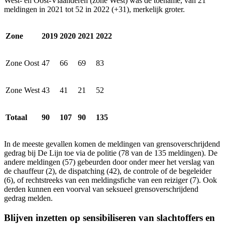
West- en Oost-Vlaanderen (zone West) was de toename, van 21
meldingen in 2021 tot 52 in 2022 (+31), merkelijk groter.
Zone
2019
2020
2021
2022
Zone Oost
47
66
69
83
Zone West
43
41
21
52
Totaal
90
107
90
135
In de meeste gevallen komen de meldingen van grensoverschrijdend
gedrag bij De Lijn toe via de politie (78 van de 135 meldingen). De
andere meldingen (57) gebeurden door onder meer het verslag van
de chauffeur (2), de dispatching (42), de controle of de begeleider
(6), of rechtstreeks van een meldingsfiche van een reiziger (7). Ook
derden kunnen een voorval van seksueel grensoverschrijdend
gedrag melden.
Blijven inzetten op sensibiliseren van slachtoffers en