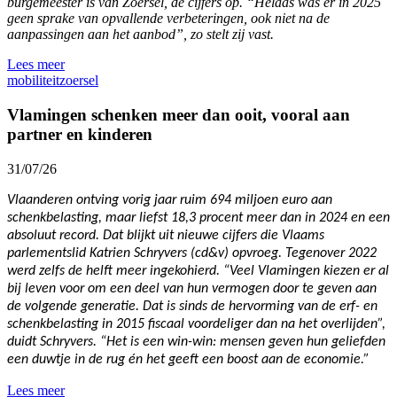
burgemeester is van Zoersel, de cijfers op. “Helaas was er in 2025
geen sprake van opvallende verbeteringen, ook niet na de
aanpassingen aan het aanbod”, zo stelt zij vast.
Lees meer
mobiliteit
zoersel
Vlamingen schenken meer dan ooit, vooral aan
partner en kinderen
31/07/26
Vlaanderen ontving vorig jaar ruim 694 miljoen euro aan
schenkbelasting, maar liefst 18,3 procent meer dan in 2024 en een
absoluut record. Dat blijkt uit nieuwe cijfers die Vlaams
parlementslid Katrien Schryvers (cd&v) opvroeg. Tegenover 2022
werd zelfs de helft meer ingekohierd. “Veel Vlamingen kiezen er al
bij leven voor om een deel van hun vermogen door te geven aan
de volgende generatie. Dat is sinds de hervorming van de erf- en
schenkbelasting in 2015 fiscaal voordeliger dan na het overlijden”,
duidt Schryvers. “Het is een win-win: mensen geven hun geliefden
een duwtje in de rug én het geeft een boost aan de economie.”
Lees meer