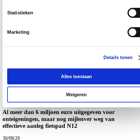
gedrag te melden.
Statistieken
Blijf op de hoogte
Ontvang de nieuwsbrief van Katrien.
Marketing
E-mailadres
Postcode
Details tonen
Ja, ik aanvaard de privacy voorwaarden.
Klik
hier
om de privacyvoorwaarden te raadplegen
Alles toestaan
Weigeren
Nieuws
Al meer dan 6 miljoen euro uitgegeven voor
onteigeningen, maar nog mijlenver weg van
effectieve aanleg fietspad N12
30/08/26