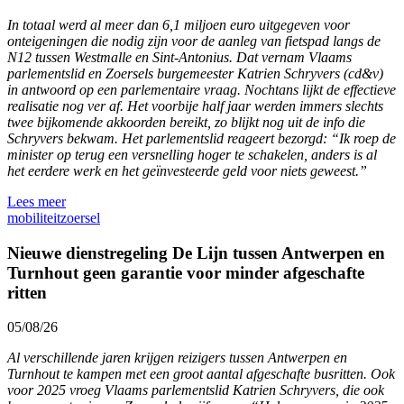
In totaal werd al meer dan 6,1 miljoen euro uitgegeven voor
onteigeningen die nodig zijn voor de aanleg van fietspad langs de
N12 tussen Westmalle en Sint-Antonius. Dat vernam Vlaams
parlementslid en Zoersels burgemeester Katrien Schryvers (cd&v)
in antwoord op een parlementaire vraag. Nochtans lijkt de effectieve
realisatie nog ver af. Het voorbije half jaar werden immers slechts
twee bijkomende akkoorden bereikt, zo blijkt nog uit de info die
Schryvers bekwam. Het parlementslid reageert bezorgd: “Ik roep de
minister op terug een versnelling hoger te schakelen, anders is al
het eerdere werk en het geïnvesteerde geld voor niets geweest.”
Lees meer
mobiliteit
zoersel
Nieuwe dienstregeling De Lijn tussen Antwerpen en
Turnhout geen garantie voor minder afgeschafte
ritten
05/08/26
Al verschillende jaren krijgen reizigers tussen Antwerpen en
Turnhout te kampen met een groot aantal afgeschafte busritten. Ook
voor 2025 vroeg Vlaams parlementslid Katrien Schryvers, die ook