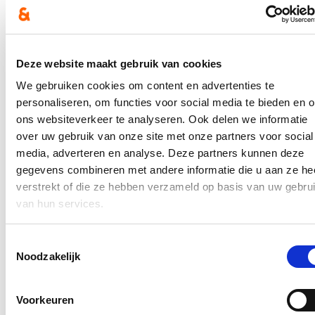
intimiteiten aan te kaarten. Dit mag echt niet onder de radar blijven
en daders moeten ter verantwoording kunnen geroepen worden.
Seksueel grensoverschrijdend gedrag kan een grote impact hebben
op slachtoffers. We moeten er dan ook alles aan doen om het
fenomeen een halt toe te roepen.”
Deze website maakt gebruik van cookies
We gebruiken cookies om content en advertenties te
personaliseren, om functies voor social media te bieden en 
Dit artikel verscheen op de websites van verschillende kranten:
De Morgen:
Helft meer meldingen seksueel grensoverschrijdend
ons websiteverkeer te analyseren. Ook delen we informatie
gedrag bij De Lijn (demorgen.be)
over uw gebruik van onze site met onze partners voor social
Het Laatste Nieuws:
Helft meer meldingen van grensoverschrijdend
media, adverteren en analyse. Deze partners kunnen deze
gedrag bij De Lijn | Binnenland | hln.be
Gazet van Antwerpen:
Helft meer meldingen van seksueel
gegevens combineren met andere informatie die u aan ze he
grensoverschrijdend gedrag bij De Lijn | Gazet van Antwerpen
verstrekt of die ze hebben verzameld op basis van uw gebru
(gva.be)
van hun services.
VRT.be:
Helft meer meldingen van seksueel grensoverschrijdend
gedrag bij De Lijn | VRT NWS: nieuws
Toestemmingsselectie
Noodzakelijk
In antwoord op een
parlementaire vraag
van Katrien Schryvers over
deze stijging zei bevoegd minister Peeters De Lijn toch te
suggereren om een proefproject te zullen opzetten om de app van
Voorkeuren
De Lijn aan te vullen met de mogelijkheid om grensoverschrijdend