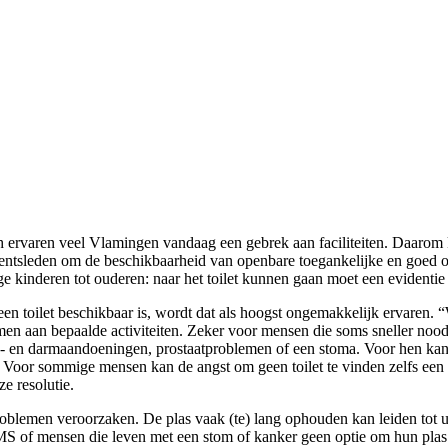
h ervaren veel Vlamingen vandaag een gebrek aan faciliteiten. Daarom 
mentsleden om de beschikbaarheid van openbare toegankelijke en goed on
e kinderen tot ouderen: naar het toilet kunnen gaan moet een evidentie
n een toilet beschikbaar is, wordt dat als hoogst ongemakkelijk ervaren
n aan bepaalde activiteiten. Zeker voor mensen die soms sneller nood 
en darmaandoeningen, prostaatproblemen of een stoma. Voor hen kan het
 Voor sommige mensen kan de angst om geen toilet te vinden zelfs een
e resolutie.
lemen veroorzaken. De plas vaak (te) lang ophouden kan leiden tot u
MS of mensen die leven met een stom of kanker geen optie om hun plas 