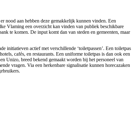
die er nood aan hebben deze gemakkelijk kunnen vinden. Een
 elke Vlaming een overzicht kan vinden van publiek beschikbare
tabank te komen. De input komt dan van steden en gemeenten, maar
 initiatieven actief met verschillende ‘toiletpassen’. Een toiletpas
otels, cafés, en restaurants. Een uniforme toiletpas is dan ook een
 en Unizo, breed bekend gemaakt worden bij het personeel van
mende vragen. Via een herkenbare signalisatie kunnen horecazaken
gebruikers.