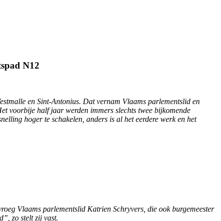
etspad N12
 Westmalle en Sint-Antonius. Dat vernam Vlaams parlementslid en
 Het voorbije half jaar werden immers slechts twee bijkomende
nelling hoger te schakelen, anders is al het eerdere werk en het
 vroeg Vlaams parlementslid Katrien Schryvers, die ook burgemeester
, zo stelt zij vast.