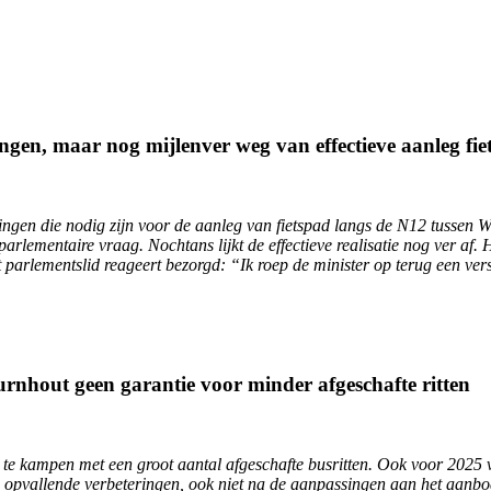
ngen, maar nog mijlenver weg van effectieve aanleg fi
ningen die nodig zijn voor de aanleg van fietspad langs de N12 tussen
rlementaire vraag. Nochtans lijkt de effectieve realisatie nog ver af.
 parlementslid reageert bezorgd: “Ik roep de minister op terug een vers
rnhout geen garantie voor minder afgeschafte ritten
ut te kampen met een groot aantal afgeschafte busritten. Ook voor 2025
 opvallende verbeteringen, ook niet na de aanpassingen aan het aanbod”