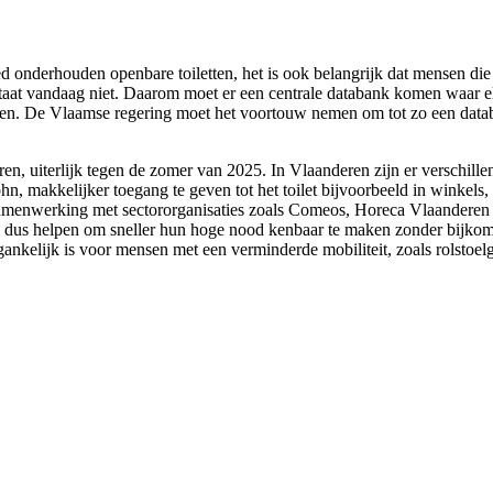
goed onderhouden openbare toiletten, het is ook belangrijk dat mensen 
bestaat vandaag niet. Daarom moet er een centrale databank komen waar
letten. De Vlaamse regering moet het voortouw nemen om tot zo een da
n, uiterlijk tegen de zomer van 2025. In Vlaanderen zijn er verschillende
 makkelijker toegang te geven tot het toilet bijvoorbeeld in winkels, h
samenwerking met sectororganisaties zoals Comeos, Horeca Vlaanderen
rs dus helpen om sneller hun hoge nood kenbaar te maken zonder bijko
gankelijk is voor mensen met een verminderde mobiliteit, zoals rolstoel