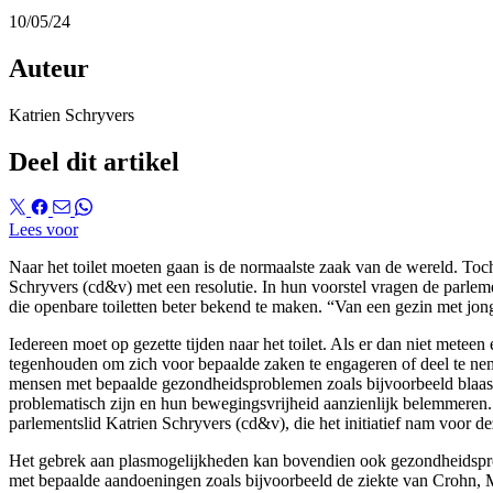
10/05/24
Auteur
Katrien Schryvers
Deel dit artikel
Lees voor
Naar het toilet moeten gaan is de normaalste zaak van de wereld. Toc
Schryvers (cd&v) met een resolutie. In hun voorstel vragen de parle
die openbare toiletten beter bekend te maken. “Van een gezin met jong
Iedereen moet op gezette tijden naar het toilet. Als er dan niet metee
tegenhouden om zich voor bepaalde zaken te engageren of deel te neme
mensen met bepaalde gezondheidsproblemen zoals bijvoorbeeld blaas- 
problematisch zijn en hun bewegingsvrijheid aanzienlijk belemmeren.
parlementslid Katrien Schryvers (cd&v), die het initiatief nam voor dez
Het gebrek aan plasmogelijkheden kan bovendien ook gezondheidsprob
met bepaalde aandoeningen zoals bijvoorbeeld de ziekte van Crohn, 