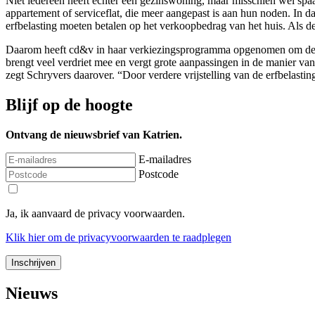
Niet iedereen heeft echter een gezinswoning, maar misschien wel sp
appartement of serviceflat, die meer aangepast is aan hun noden. In d
erfbelasting moeten betalen op het verkoopbedrag van het huis. Als 
Daarom heeft cd&v in haar verkiezingsprogramma opgenomen om de erfbe
brengt veel verdriet mee en vergt grote aanpassingen in de manier 
zegt Schryvers daarover. “Door verdere vrijstelling van de erfbelasti
Blijf op de hoogte
Ontvang de nieuwsbrief van Katrien.
E-mailadres
Postcode
Ja, ik aanvaard de privacy voorwaarden.
Klik
hier
om de privacyvoorwaarden te raadplegen
Nieuws