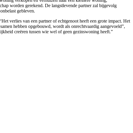
swoning verkopen en verhuizen naar een kleinere woning,
nschap worden gerekend. De langstlevende partner zal bijgevolg
 onbelast gebleven.
et verlies van een partner of echtgenoot heeft een grote impact. Het
 ze samen hebben opgebouwd, wordt als onrechtvaardig aangevoeld”,
lijkheid creëren tussen wie wel of geen gezinswoning heeft.”