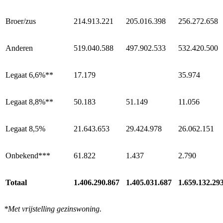
Broer/zus
214.913.221
205.016.398
256.272.658
Anderen
519.040.588
497.902.533
532.420.500
Legaat 6,6%**
17.179
35.974
Legaat 8,8%**
50.183
51.149
11.056
Legaat 8,5%
21.643.653
29.424.978
26.062.151
Onbekend***
61.822
1.437
2.790
Totaal
1.406.290.867
1.405.031.687
1.659.132.29
*Met vrijstelling gezinswoning.