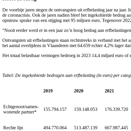
De voorbije jaren stegen de ontvangsten uit erfbelasting jaar na jaar
de coronacrisis. Ook de jaren nadien bleef het ingekohierde bedrag aan
opnieuw sprake van een stijging met 95 miljoen euro. Tegenover 2022 
“Nooit eerder werd er in een jaar zo’n hoog bedrag aan erfbelastingen
Ontvangsten uit erfbelastingen staan rechtstreeks in verband met het a
het aantal overlijdens in Vlaanderen met 64.659 echter 4,2% lager dan 
Het totaal belastbaar vermogen bedroeg in 2023 14,4 miljard euro of 
Tabel: De ingekohierde bedragen aan erfbelasting (in euro) per cate
2019
2020
2021
Echtgenoot/samen-
155.794.157
159.148.053
176.339.720
wonende partner*
Rechte lijn
494.770.064
513.487.139
667.987.445