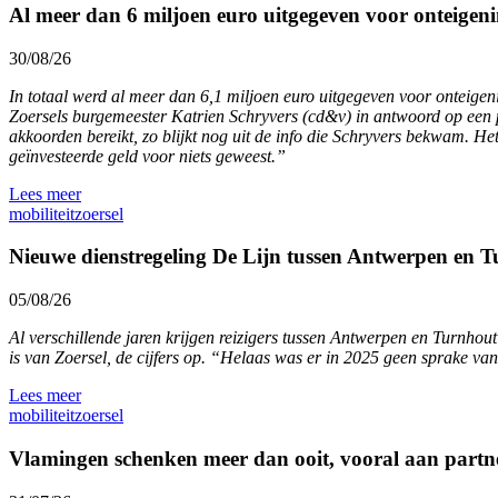
Al meer dan 6 miljoen euro uitgegeven voor onteigeni
30/08/26
In totaal werd al meer dan 6,1 miljoen euro uitgegeven voor onteige
Zoersels burgemeester Katrien Schryvers (cd&v) in antwoord op een pa
akkoorden bereikt, zo blijkt nog uit de info die Schryvers bekwam. Het
geïnvesteerde geld voor niets geweest.”
Lees meer
mobiliteit
zoersel
Nieuwe dienstregeling De Lijn tussen Antwerpen en Tu
05/08/26
Al verschillende jaren krijgen reizigers tussen Antwerpen en Turnho
is van Zoersel, de cijfers op. “Helaas was er in 2025 geen sprake van
Lees meer
mobiliteit
zoersel
Vlamingen schenken meer dan ooit, vooral aan partn