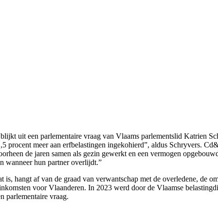
 blijkt uit een parlementaire vraag van Vlaams parlementslid Katrien S
 procent meer aan erfbelastingen ingekohierd”, aldus Schryvers. Cd&v w
orheen de jaren samen als gezin gewerkt en een vermogen opgebouwd. 
n wanneer hun partner overlijdt.”
 dat is, hangt af van de graad van verwantschap met de overledene, de 
 inkomsten voor Vlaanderen. In 2023 werd door de Vlaamse belastingdi
n parlementaire vraag.