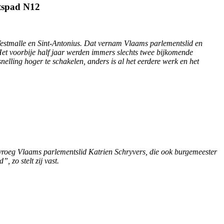
etspad N12
 Westmalle en Sint-Antonius. Dat vernam Vlaams parlementslid en
 Het voorbije half jaar werden immers slechts twee bijkomende
nelling hoger te schakelen, anders is al het eerdere werk en het
 vroeg Vlaams parlementslid Katrien Schryvers, die ook burgemeester
, zo stelt zij vast.