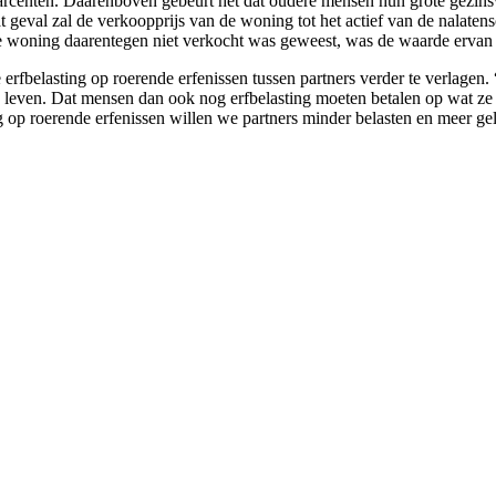
aarcenten. Daarenboven gebeurt het dat oudere mensen hun grote gezin
at geval zal de verkoopprijs van de woning tot het actief van de nalate
de woning daarentegen niet verkocht was geweest, was de waarde ervan
lasting op roerende erfenissen tussen partners verder te verlagen. “H
van leven. Dat mensen dan ook nog erfbelasting moeten betalen op wat
ng op roerende erfenissen willen we partners minder belasten en meer ge