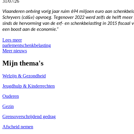
31/07/26
Vlaanderen ontving vorig jaar ruim 694 miljoen euro aan schenkbelas
Schryvers (cd&v) opvroeg. Tegenover 2022 werd zelfs de helft meer 
sinds de hervorming van de erf- en schenkbelasting in 2015 fiscaal 
een boost aan de economie.”
Lees meer
parlement
schenkbelasting
Meer nieuws
Mijn thema's
Welzijn & Gezondheid
Jeugdhulp & Kinderrechten
Ouderen
Gezin
Grensoverschrijdend gedrag
Afscheid nemen