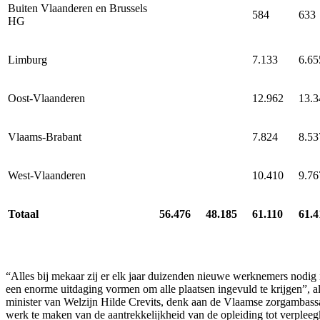
Buiten Vlaanderen en Brussels
584
633
HG
Limburg
7.133
6.65
Oost-Vlaanderen
12.962
13.3
Vlaams-Brabant
7.824
8.53
West-Vlaanderen
10.410
9.76
Totaal
56.476
48.185
61.110
61.4
“Alles bij mekaar zij er elk jaar duizenden nieuwe werknemers nodig 
een enorme uitdaging vormen om alle plaatsen ingevuld te krijgen”, a
minister van Welzijn Hilde Crevits, denk aan de Vlaamse zorgambass
werk te maken van de aantrekkelijkheid van de opleiding tot verpleeg