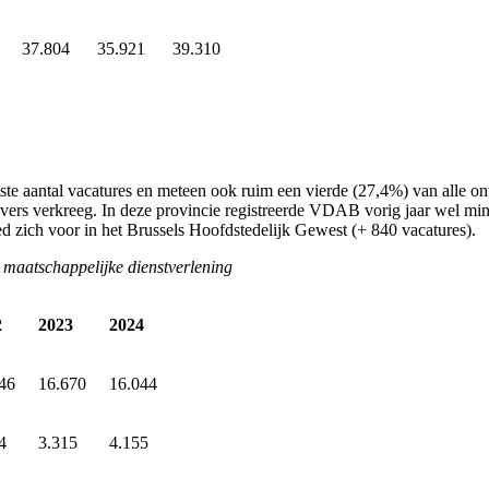
37.804
35.921
39.310
tste aantal vacatures en meteen ook ruim een vierde (27,4%) van alle o
hryvers verkreeg. In deze provincie registreerde VDAB vorig jaar wel mi
eed zich voor in het Brussels Hoofdstedelijk Gewest (+ 840 vacatures).
 maatschappelijke dienstverlening
2
2023
2024
46
16.670
16.044
4
3.315
4.155