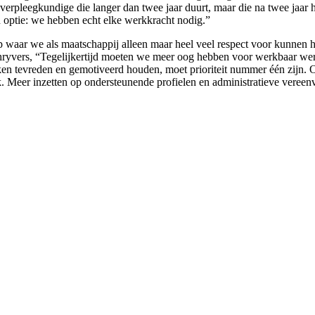
erpleegkundige die langer dan twee jaar duurt, maar die na twee jaar 
n optie: we hebben echt elke werkkracht nodig.”
 waar we als maatschappij alleen maar heel veel respect voor kunnen he
hryvers, “Tegelijkertijd moeten we meer oog hebben voor werkbaar werk
rken tevreden en gemotiveerd houden, moet prioriteit nummer één zijn.
. Meer inzetten op ondersteunende profielen en administratieve vereen