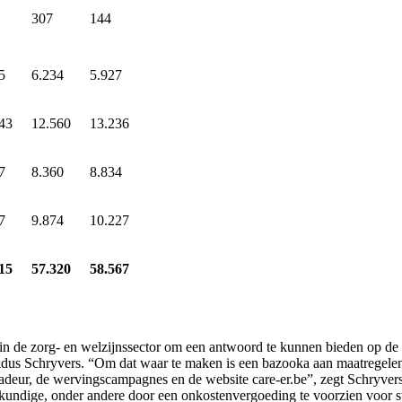
307
144
5
6.234
5.927
43
12.560
13.236
7
8.360
8.834
7
9.874
10.227
15
57.320
58.567
in de zorg- en welzijnssector om een antwoord te kunnen bieden op de v
ldus Schryvers. “Om dat waar te maken is een bazooka aan maatregelen 
adeur
, de wervingscampagnes en de website care-er.be”, zegt Schryvers
kundige, onder andere door een onkostenvergoeding te voorzien voor stu