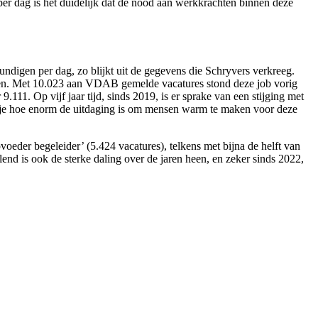
per dag is het duidelijk dat de nood aan werkkrachten binnen deze
ndigen per dag, zo blijkt uit de gegevens die Schryvers verkreeg.
emen. Met 10.023 aan VDAB gemelde vacatures stond deze job vorig
1. Op vijf jaar tijd, sinds 2019, is er sprake van een stijging met
ef je hoe enorm de uitdaging is om mensen warm te maken voor deze
oeder begeleider’ (5.424 vacatures), telkens met bijna de helft van
nd is ook de sterke daling over de jaren heen, en zeker sinds 2022,