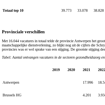
Totaal top 10
39.773
33.078
38.828
Provinciale verschillen
Met 16.044 vacatures in totaal telde de provincie Antwerpen het groo
maatschappelijke dienstverlening, zo blijkt nog uit de cijfers die Sc
provincies was er wel sprake van een stijging. De grootste stijging d
Tabel: Aantal ontvangen vacatures in de sectoren gezondheidszorg en
2019
2020
2021
202
Antwerpen
17.996
18.5
Brussels HG
4.201
3.93