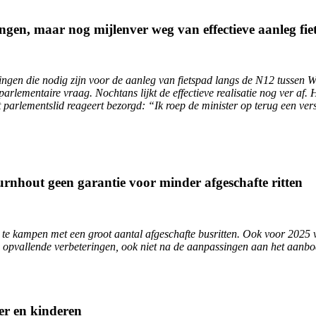
ngen, maar nog mijlenver weg van effectieve aanleg fi
ningen die nodig zijn voor de aanleg van fietspad langs de N12 tussen
rlementaire vraag. Nochtans lijkt de effectieve realisatie nog ver af.
 parlementslid reageert bezorgd: “Ik roep de minister op terug een vers
rnhout geen garantie voor minder afgeschafte ritten
ut te kampen met een groot aantal afgeschafte busritten. Ook voor 2025
 opvallende verbeteringen, ook niet na de aanpassingen aan het aanbod”
er en kinderen