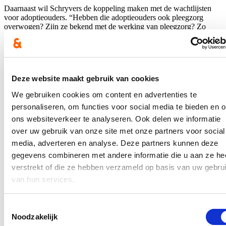
Daarnaast wil Schryvers de koppeling maken met de wachtlijsten
voor adoptieouders. “Hebben die adoptieouders ook pleegzorg
overwogen? Zijn ze bekend met de werking van pleegzorg? Zo
zouden kandidaat-adoptieouders bijvoorbeeld een informatiesessie
moeten kunnen bijwonen over de verschillen tussen adoptie en
pleegzorg. Misschien beslissen op die manier meer kandidaat-
adoptieouders om toch voor pleegzorg te kiezen?”, stelt Schryvers.
“Waar we via het engagement van pleeggezinnen een warme
Deze website maakt gebruik van cookies
gezinsomgeving kunnen bieden voor kinderen die (al dan niet
tijdelijk) niet thuis kunnen opgroeien, moeten we dat zoveel als
We gebruiken cookies om content en advertenties te
mogelijk doen”, besluit Schryvers.
personaliseren, om functies voor social media te bieden en 
Blijf op de hoogte
ons websiteverkeer te analyseren. Ook delen we informatie
over uw gebruik van onze site met onze partners voor social
Ontvang de nieuwsbrief van Katrien.
media, adverteren en analyse. Deze partners kunnen deze
gegevens combineren met andere informatie die u aan ze he
E-mailadres
verstrekt of die ze hebben verzameld op basis van uw gebru
Postcode
van hun services.
Ja, ik aanvaard de privacy voorwaarden.
Toestemmingsselectie
Klik
hier
om de privacyvoorwaarden te raadplegen
Noodzakelijk