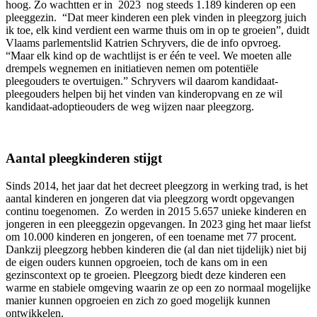
hoog. Zo wachtten er in 2023 nog steeds 1.189 kinderen op een
pleeggezin. “Dat meer kinderen een plek vinden in pleegzorg juich
ik toe, elk kind verdient een warme thuis om in op te groeien”, duidt
Vlaams parlementslid Katrien Schryvers, die de info opvroeg.
“Maar elk kind op de wachtlijst is er één te veel. We moeten alle
drempels wegnemen en initiatieven nemen om potentiële
pleegouders te overtuigen.” Schryvers wil daarom kandidaat-
pleegouders helpen bij het vinden van kinderopvang en ze wil
kandidaat-adoptieouders de weg wijzen naar pleegzorg.
Aantal pleegkinderen stijgt
Sinds 2014, het jaar dat het decreet pleegzorg in werking trad, is het
aantal kinderen en jongeren dat via pleegzorg wordt opgevangen
continu toegenomen. Zo werden in 2015 5.657 unieke kinderen en
jongeren in een pleeggezin opgevangen. In 2023 ging het maar liefst
om 10.000 kinderen en jongeren, of een toename met 77 procent.
Dankzij pleegzorg hebben kinderen die (al dan niet tijdelijk) niet bij
de eigen ouders kunnen opgroeien, toch de kans om in een
gezinscontext op te groeien. Pleegzorg biedt deze kinderen een
warme en stabiele omgeving waarin ze op een zo normaal mogelijke
manier kunnen opgroeien en zich zo goed mogelijk kunnen
ontwikkelen.