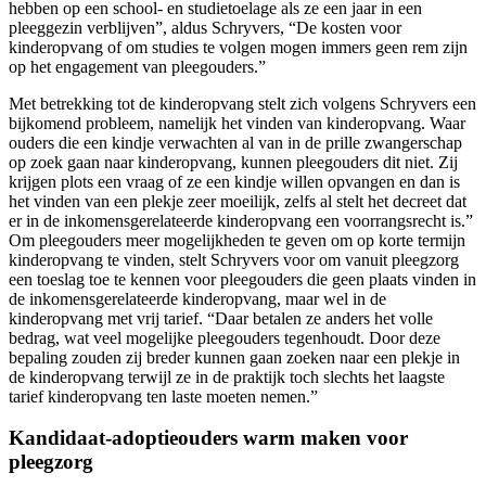
hebben op een school- en studietoelage als ze een jaar in een
pleeggezin verblijven”, aldus Schryvers, “De kosten voor
kinderopvang of om studies te volgen mogen immers geen rem zijn
op het engagement van pleegouders.”
Met betrekking tot de kinderopvang stelt zich volgens Schryvers een
bijkomend probleem, namelijk het vinden van kinderopvang. Waar
ouders die een kindje verwachten al van in de prille zwangerschap
op zoek gaan naar kinderopvang, kunnen pleegouders dit niet. Zij
krijgen plots een vraag of ze een kindje willen opvangen en dan is
het vinden van een plekje zeer moeilijk, zelfs al stelt het decreet dat
er in de inkomensgerelateerde kinderopvang een voorrangsrecht is.”
Om pleegouders meer mogelijkheden te geven om op korte termijn
kinderopvang te vinden, stelt Schryvers voor om vanuit pleegzorg
een toeslag toe te kennen voor pleegouders die geen plaats vinden in
de inkomensgerelateerde kinderopvang, maar wel in de
kinderopvang met vrij tarief. “Daar betalen ze anders het volle
bedrag, wat veel mogelijke pleegouders tegenhoudt. Door deze
bepaling zouden zij breder kunnen gaan zoeken naar een plekje in
de kinderopvang terwijl ze in de praktijk toch slechts het laagste
tarief kinderopvang ten laste moeten nemen.”
Kandidaat-adoptieouders warm maken voor
pleegzorg