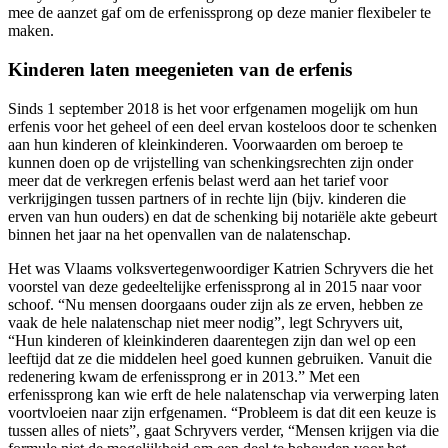
mee de aanzet gaf om de erfenissprong op deze manier flexibeler te
maken.
Kinderen laten meegenieten van de erfenis
Sinds 1 september 2018 is het voor erfgenamen mogelijk om hun
erfenis voor het geheel of een deel ervan kosteloos door te schenken
aan hun kinderen of kleinkinderen. Voorwaarden om beroep te
kunnen doen op de vrijstelling van schenkingsrechten zijn onder
meer dat de verkregen erfenis belast werd aan het tarief voor
verkrijgingen tussen partners of in rechte lijn (bijv. kinderen die
erven van hun ouders) en dat de schenking bij notariële akte gebeurt
binnen het jaar na het openvallen van de nalatenschap.
Het was Vlaams volksvertegenwoordiger Katrien Schryvers die het
voorstel van deze gedeeltelijke erfenissprong al in 2015 naar voor
schoof. “Nu mensen doorgaans ouder zijn als ze erven, hebben ze
vaak de hele nalatenschap niet meer nodig”, legt Schryvers uit,
“Hun kinderen of kleinkinderen daarentegen zijn dan wel op een
leeftijd dat ze die middelen heel goed kunnen gebruiken. Vanuit die
redenering kwam de erfenissprong er in 2013.” Met een
erfenissprong kan wie erft de hele nalatenschap via verwerping laten
voortvloeien naar zijn erfgenamen. “Probleem is dat dit een keuze is
tussen alles of niets”, gaat Schryvers verder, “Mensen krijgen via die