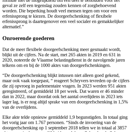
formule niet de mogelijkheid om een deel te behouden voor het
geval ze zelf een tegenslag zouden kennen of zorgbehoevend
worden. Die beperking houdt veel mensen tegen om voor een
erfenissprong te kiezen. De doorgeefschenking of flexibele
erfenissprong is daartegenover een veel socialer en gemakkelijker
alternatief.”
Onroerende goederen
Dat de meer flexibele doorgeefschenking meer gesmaakt wordt,
blijkt uit de cijfers. Na de start, met 265 akten in 2019 en 631 in
2020, noteerde de Vlaamse belastingdienst in de navolgende jaren
telkens om en bij de 1000 aktes van doorgeefschenkingen.
“De doorgeefschenking blijkt intussen niet alleen goed gekend,
maar ook vaak toegepast, “ reageert Schryvers tevreden op de cijfers
die zij opvroeg in parlementaire vragen. In 2023 werden 951 akten
geregistreerd, of gemiddeld 18 per week. Dat waren er 46 minder
dan in 2022, maar doordat ook het aantal overlijdens in 2023 iets
lager lag, is er nog altijd sprake van een doorgeefschenking in 1,5%
van de overlijdens.
Elke akte telde opnieuw gemiddeld 1,9 begunstigden. In totaal ging
het vorig jaar om 1.767 personen. “Sinds de invoering van de
doorgeefschenking op 1 september 2018 tellen we in totaal al 3857