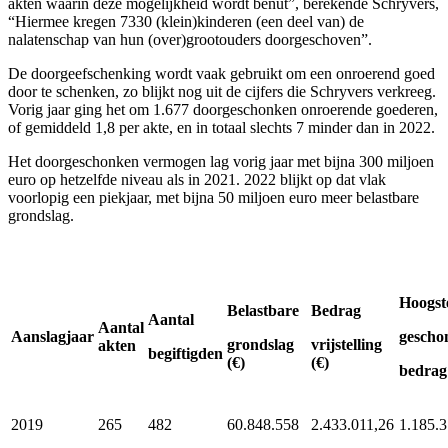
akten waarin deze mogelijkheid wordt benut”, berekende Schryvers,
“Hiermee kregen 7330 (klein)kinderen (een deel van) de
nalatenschap van hun (over)grootouders doorgeschoven”.
De doorgeefschenking wordt vaak gebruikt om een onroerend goed
door te schenken, zo blijkt nog uit de cijfers die Schryvers verkreeg.
Vorig jaar ging het om 1.677 doorgeschonken onroerende goederen,
of gemiddeld 1,8 per akte, en in totaal slechts 7 minder dan in 2022.
Het doorgeschonken vermogen lag vorig jaar met bijna 300 miljoen
euro op hetzelfde niveau als in 2021. 2022 blijkt op dat vlak
voorlopig een piekjaar, met bijna 50 miljoen euro meer belastbare
grondslag.
Hoogst
Belastbare
Bedrag
Aantal
Aantal
Aanslagjaar
gescho
grondslag
vrijstelling
akten
begiftigden
(€)
(€)
bedrag 
2019
265
482
60.848.558
2.433.011,26
1.185.