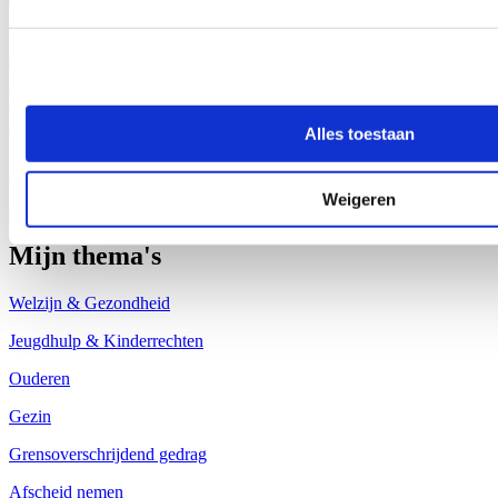
werd zelfs de helft meer ingekohierd. “Veel Vlamingen kiezen er al
bij leven voor om een deel van hun vermogen door te geven aan
de volgende generatie. Dat is sinds de hervorming van de erf- en
schenkbelasting in 2015 fiscaal voordeliger dan na het overlijden”,
duidt Schryvers. “Het is een win-win: mensen geven hun geliefden
een duwtje in de rug én het geeft een boost aan de economie.”
Alles toestaan
Lees meer
parlement
schenkbelasting
Weigeren
Meer nieuws
Mijn thema's
Welzijn & Gezondheid
Jeugdhulp & Kinderrechten
Ouderen
Gezin
Grensoverschrijdend gedrag
Afscheid nemen