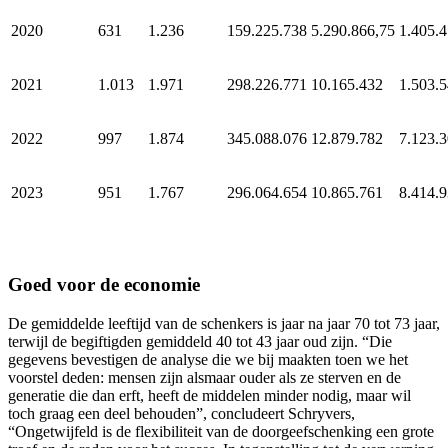
2020
631
1.236
159.225.738
5.290.866,75
1.405.
2021
1.013
1.971
298.226.771
10.165.432
1.503.
2022
997
1.874
345.088.076
12.879.782
7.123.
2023
951
1.767
296.064.654
10.865.761
8.414.
Goed voor de economie
De gemiddelde leeftijd van de schenkers is jaar na jaar 70 tot 73 jaar,
terwijl de begiftigden gemiddeld 40 tot 43 jaar oud zijn. “Die
gegevens bevestigen de analyse die we bij maakten toen we het
voorstel deden: mensen zijn alsmaar ouder als ze sterven en de
generatie die dan erft, heeft de middelen minder nodig, maar wil
toch graag een deel behouden”, concludeert Schryvers,
“Ongetwijfeld is de flexibiliteit van de doorgeefschenking een grote