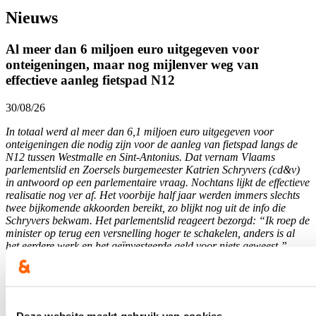
Nieuws
Al meer dan 6 miljoen euro uitgegeven voor
onteigeningen, maar nog mijlenver weg van
effectieve aanleg fietspad N12
30/08/26
In totaal werd al meer dan 6,1 miljoen euro uitgegeven voor
onteigeningen die nodig zijn voor de aanleg van fietspad langs de
N12 tussen Westmalle en Sint-Antonius. Dat vernam Vlaams
parlementslid en Zoersels burgemeester Katrien Schryvers (cd&v)
in antwoord op een parlementaire vraag. Nochtans lijkt de effectieve
realisatie nog ver af. Het voorbije half jaar werden immers slechts
twee bijkomende akkoorden bereikt, zo blijkt nog uit de info die
Schryvers bekwam. Het parlementslid reageert bezorgd: “Ik roep de
minister op terug een versnelling hoger te schakelen, anders is al
het eerdere werk en het geïnvesteerde geld voor niets geweest.”
Lees meer
mobiliteit
zoersel
Nieuwe dienstregeling De Lijn tussen Antwerpen en
Deze website maakt gebruik van cookies