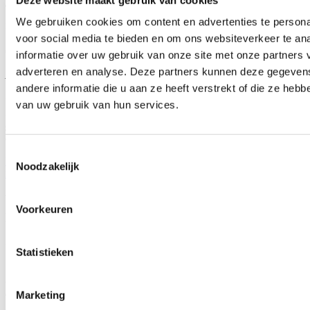
Turnhout geen garantie voor minder afgeschafte
We gebruiken cookies om content en advertenties te persona
ritten
voor social media te bieden en om ons websiteverkeer te an
05/08/26
informatie over uw gebruik van onze site met onze partners 
adverteren en analyse. Deze partners kunnen deze gegeve
Al verschillende jaren krijgen reizigers tussen Antwerpen en
Turnhout te kampen met een groot aantal afgeschafte busritten. Ook
andere informatie die u aan ze heeft verstrekt of die ze heb
voor 2025 vroeg Vlaams parlementslid Katrien Schryvers, die ook
van uw gebruik van hun services.
burgemeester is van Zoersel, de cijfers op. “Helaas was er in 2025
geen sprake van opvallende verbeteringen, ook niet na de
aanpassingen aan het aanbod”, zo stelt zij vast.
Toestemmingsselectie
Lees meer
Noodzakelijk
mobiliteit
zoersel
Vlamingen schenken meer dan ooit, vooral aan
Voorkeuren
partner en kinderen
31/07/26
Statistieken
Vlaanderen ontving vorig jaar ruim 694 miljoen euro aan
schenkbelasting, maar liefst 18,3 procent meer dan in 2024 en een
absoluut record. Dat blijkt uit nieuwe cijfers die Vlaams
Marketing
parlementslid Katrien Schryvers (cd&v) opvroeg. Tegenover 2022