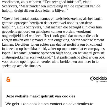
voorkomen, zo is te horen. “Een zeer goed initiatief”, vindt
Schryvers, “Maar zonder een uitbreiding van de capaciteit van de
hulplijn dreigt dit een dode letter te blijven.”
”Zowel het aantal contactnames en websitebezoeken, als het aantal
gemiste oproepen bewijzen dat er echt wel nood is aan deze
hulplijn”, aldus Schryvers, “Dat mensen die bezorgd zijn over hun
gevoelens gehoord en geholpen kunnen worden, voorkomt
ongetwijfeld heel wat leed. Het is ook goed dat mensen die zich
zorgen maken over iemand in hun omgeving, weten waar ze terecht
kunnen. De cijfers tonen echter aan dat het nodig is om bijkomend
in te zetten op bereikbaarheid, zeker op momenten dat er campagnes
lopen. Het aantal gemiste oproepen blijft hoog, en het aantal gemiste
chatgesprekken is zorgwekkend.” Het parlementslid pleit er dan ook
voor om de openingsuren verder uit te breiden, en om meer in te
spelen op actuele situaties.
Blijf op de hoogte
Ontvang de nieuwsbrief van Katrien.
E-mailadres
Deze website maakt gebruik van cookies
Postcode
We gebruiken cookies om content en advertenties te