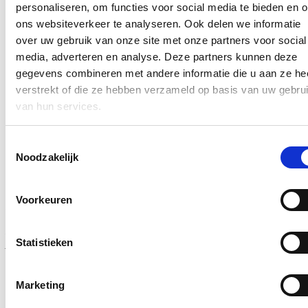
personaliseren, om functies voor social media te bieden en 
Ja, ik aanvaard de privacy voorwaarden.
ons websiteverkeer te analyseren. Ook delen we informatie
over uw gebruik van onze site met onze partners voor social
Klik
hier
om de privacyvoorwaarden te raadplegen
media, adverteren en analyse. Deze partners kunnen deze
gegevens combineren met andere informatie die u aan ze he
verstrekt of die ze hebben verzameld op basis van uw gebru
Nieuws
van hun services.
Al meer dan 6 miljoen euro uitgegeven voor
onteigeningen, maar nog mijlenver weg van
Toestemmingsselectie
effectieve aanleg fietspad N12
Noodzakelijk
30/08/26
Voorkeuren
In totaal werd al meer dan 6,1 miljoen euro uitgegeven voor
onteigeningen die nodig zijn voor de aanleg van fietspad langs de
N12 tussen Westmalle en Sint-Antonius. Dat vernam Vlaams
Statistieken
parlementslid en Zoersels burgemeester Katrien Schryvers (cd&v)
in antwoord op een parlementaire vraag. Nochtans lijkt de effectieve
realisatie nog ver af. Het voorbije half jaar werden immers slechts
twee bijkomende akkoorden bereikt, zo blijkt nog uit de info die
Marketing
Schryvers bekwam. Het parlementslid reageert bezorgd: “Ik roep de
minister op terug een versnelling hoger te schakelen, anders is al