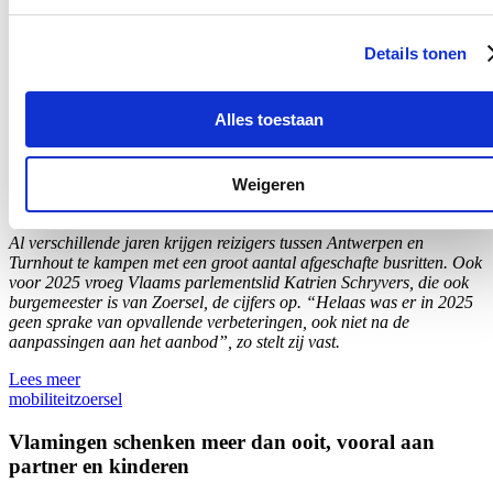
het eerdere werk en het geïnvesteerde geld voor niets geweest.”
Lees meer
Details tonen
mobiliteit
zoersel
Nieuwe dienstregeling De Lijn tussen Antwerpen en
Alles toestaan
Turnhout geen garantie voor minder afgeschafte
ritten
Weigeren
05/08/26
Al verschillende jaren krijgen reizigers tussen Antwerpen en
Turnhout te kampen met een groot aantal afgeschafte busritten. Ook
voor 2025 vroeg Vlaams parlementslid Katrien Schryvers, die ook
burgemeester is van Zoersel, de cijfers op. “Helaas was er in 2025
geen sprake van opvallende verbeteringen, ook niet na de
aanpassingen aan het aanbod”, zo stelt zij vast.
Lees meer
mobiliteit
zoersel
Vlamingen schenken meer dan ooit, vooral aan
partner en kinderen