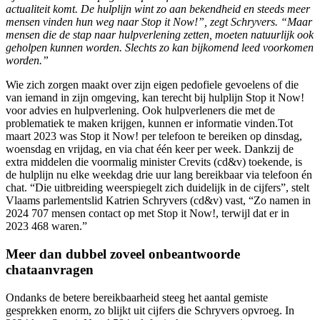
actualiteit komt. De hulplijn wint zo aan bekendheid en steeds meer
mensen vinden hun weg naar Stop it Now!”, zegt Schryvers. “Maar
mensen die de stap naar hulpverlening zetten, moeten natuurlijk ook
geholpen kunnen worden. Slechts zo kan bijkomend leed voorkomen
worden.”
Wie zich zorgen maakt over zijn eigen pedofiele gevoelens of die
van iemand in zijn omgeving, kan terecht bij hulplijn Stop it Now!
voor advies en hulpverlening. Ook hulpverleners die met de
problematiek te maken krijgen, kunnen er informatie vinden.Tot
maart 2023 was Stop it Now! per telefoon te bereiken op dinsdag,
woensdag en vrijdag, en via chat één keer per week. Dankzij de
extra middelen die voormalig minister Crevits (cd&v) toekende, is
de hulplijn nu elke weekdag drie uur lang bereikbaar via telefoon én
chat. “Die uitbreiding weerspiegelt zich duidelijk in de cijfers”, stelt
Vlaams parlementslid Katrien Schryvers (cd&v) vast, “Zo namen in
2024 707 mensen contact op met Stop it Now!, terwijl dat er in
2023 468 waren.”
Meer dan dubbel zoveel onbeantwoorde
chataanvragen
Ondanks de betere bereikbaarheid steeg het aantal gemiste
gesprekken enorm, zo blijkt uit cijfers die Schryvers opvroeg. In