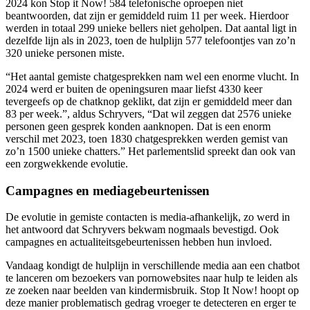
2024 kon Stop it Now! 584 telefonische oproepen niet
beantwoorden, dat zijn er gemiddeld ruim 11 per week. Hierdoor
werden in totaal 299 unieke bellers niet geholpen. Dat aantal ligt in
dezelfde lijn als in 2023, toen de hulplijn 577 telefoontjes van zo’n
320 unieke personen miste.
“Het aantal gemiste chatgesprekken nam wel een enorme vlucht. In
2024 werd er buiten de openingsuren maar liefst 4330 keer
tevergeefs op de chatknop geklikt, dat zijn er gemiddeld meer dan
83 per week.”, aldus Schryvers, “Dat wil zeggen dat 2576 unieke
personen geen gesprek konden aanknopen. Dat is een enorm
verschil met 2023, toen 1830 chatgesprekken werden gemist van
zo’n 1500 unieke chatters.” Het parlementslid spreekt dan ook van
een zorgwekkende evolutie.
Campagnes en mediagebeurtenissen
De evolutie in gemiste contacten is media-afhankelijk, zo werd in
het antwoord dat Schryvers bekwam nogmaals bevestigd. Ook
campagnes en actualiteitsgebeurtenissen hebben hun invloed.
Vandaag kondigt de hulplijn in verschillende media aan een chatbot
te lanceren om bezoekers van pornowebsites naar hulp te leiden als
ze zoeken naar beelden van kindermisbruik. Stop It Now! hoopt op
deze manier problematisch gedrag vroeger te detecteren en erger te