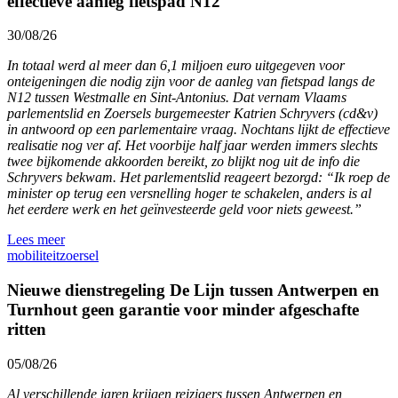
effectieve aanleg fietspad N12
30/08/26
In totaal werd al meer dan 6,1 miljoen euro uitgegeven voor
onteigeningen die nodig zijn voor de aanleg van fietspad langs de
N12 tussen Westmalle en Sint-Antonius. Dat vernam Vlaams
parlementslid en Zoersels burgemeester Katrien Schryvers (cd&v)
in antwoord op een parlementaire vraag. Nochtans lijkt de effectieve
realisatie nog ver af. Het voorbije half jaar werden immers slechts
twee bijkomende akkoorden bereikt, zo blijkt nog uit de info die
Schryvers bekwam. Het parlementslid reageert bezorgd: “Ik roep de
minister op terug een versnelling hoger te schakelen, anders is al
het eerdere werk en het geïnvesteerde geld voor niets geweest.”
Lees meer
mobiliteit
zoersel
Nieuwe dienstregeling De Lijn tussen Antwerpen en
Turnhout geen garantie voor minder afgeschafte
ritten
05/08/26
Al verschillende jaren krijgen reizigers tussen Antwerpen en