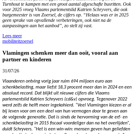
Turnhout te kampen met een groot aantal afgeschafte busritten. Ook
voor 2025 vroeg Vlaams parlementslid Katrien Schryvers, die ook
burgemeester is van Zoersel, de cijfers op. “Helaas was er in 2025
geen sprake van opvallende verbeteringen, ook niet na de
aanpassingen aan het aanbod”, zo stelt zij vast.
Lees meer
mobiliteit
zoersel
Vlamingen schenken meer dan ooit, vooral aan
partner en kinderen
31/07/26
Vlaanderen ontving vorig jaar ruim 694 miljoen euro aan
schenkbelasting, maar liefst 18,3 procent meer dan in 2024 en een
absoluut record. Dat blijkt uit nieuwe cijfers die Vlaams
parlementslid Katrien Schryvers (cd&v) opvroeg. Tegenover 2022
werd zelfs de helft meer ingekohierd. “Veel Vlamingen kiezen er al
bij leven voor om een deel van hun vermogen door te geven aan
de volgende generatie. Dat is sinds de hervorming van de erf- en
schenkbelasting in 2015 fiscaal voordeliger dan na het overlijden”,
duidt Schryvers. “Het is een win-win: mensen geven hun geliefden