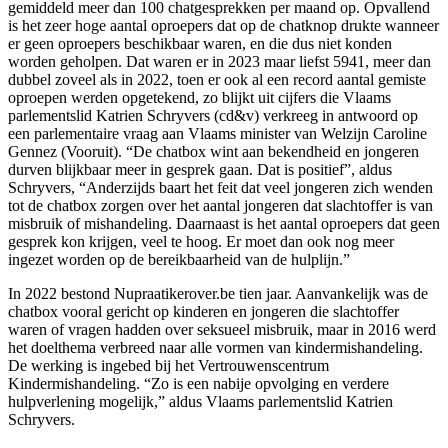
gemiddeld meer dan 100 chatgesprekken per maand op. Opvallend
is het zeer hoge aantal oproepers dat op de chatknop drukte wanneer
er geen oproepers beschikbaar waren, en die dus niet konden
worden geholpen. Dat waren er in 2023 maar liefst 5941, meer dan
dubbel zoveel als in 2022, toen er ook al een record aantal gemiste
oproepen werden opgetekend, zo blijkt uit cijfers die Vlaams
parlementslid Katrien Schryvers (cd&v) verkreeg in antwoord op
een parlementaire vraag aan Vlaams minister van Welzijn Caroline
Gennez (Vooruit). “De chatbox wint aan bekendheid en jongeren
durven blijkbaar meer in gesprek gaan. Dat is positief”, aldus
Schryvers, “Anderzijds baart het feit dat veel jongeren zich wenden
tot de chatbox zorgen over het aantal jongeren dat slachtoffer is van
misbruik of mishandeling. Daarnaast is het aantal oproepers dat geen
gesprek kon krijgen, veel te hoog. Er moet dan ook nog meer
ingezet worden op de bereikbaarheid van de hulplijn.”
In 2022 bestond Nupraatikerover.be tien jaar. Aanvankelijk was de
chatbox vooral gericht op kinderen en jongeren die slachtoffer
waren of vragen hadden over seksueel misbruik, maar in 2016 werd
het doelthema verbreed naar alle vormen van kindermishandeling.
De werking is ingebed bij het Vertrouwenscentrum
Kindermishandeling. “Zo is een nabije opvolging en verdere
hulpverlening mogelijk,” aldus Vlaams parlementslid Katrien
Schryvers.