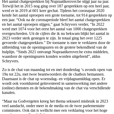
Het aantal chatgesprekken bij Nupraatikerover.be stijgt jaar na jaar.
Terwijl het in 2015 nog ging over 187 gesprekken op een heel jaar,
werd er in 2019 al 601 keer gechat. Tijdens het coronajaar 2020
kende het aantal oproepen een grote toename, tot 914 gesprekken op
een jaar. “Ook na de coronaperiode bleef het aantal chatgesprekken
en het aantal oproepen stijgen,” gaat Schryvers verder, “In 2022
werd met 1074 voor het eerst het aantal van 1000 chatgesprekken
overgeschreden. Uit de cijfers die ik nu bekwam blijkt het aantal in
2023 verder sterk gestegen te zijn. In totaal ging het over 1225
gevoerde chatgesprekken.” De toename is mee te verklaren door de
uitbreiding van de openingsuren en de grotere bekendheid van de
hulplijn. “Sinds 2021 ontvangt Nupraatikerover.be extra middelen,
waardoor de openingsuren konden worden uitgebreid”, aldus
Schryvers.
Zo is de chat van maandag tot en met donderdag ‘s avonds open van
19u tot 22u, met twee beantwoorders die de chatbox bemannen.
Daarnaast is de chat op woensdag- en vrijdagnamiddag open. Er
wordt ook voortdurend geïnvesteerd in samenwerking met andere
(online) diensten en de bekendmaking van de chat via verschillende
kanalen.
“Maar na Godvergeten kreeg het thema seksueel misbruik in 2023
veel aandacht, onder meer in de media en de twee parlementaire
commissies. Ook dat is wellicht mee een verklaring voor het hoge