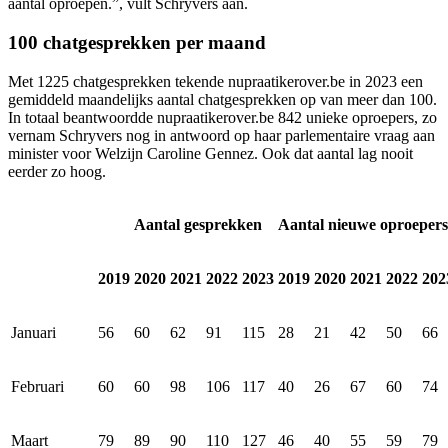
aantal oproepen.”, vult Schryvers aan.
100 chatgesprekken per maand
Met 1225 chatgesprekken tekende nupraatikerover.be in 2023 een
gemiddeld maandelijks aantal chatgesprekken op van meer dan 100.
In totaal beantwoordde nupraatikerover.be 842 unieke oproepers, zo
vernam Schryvers nog in antwoord op haar parlementaire vraag aan
minister voor Welzijn Caroline Gennez. Ook dat aantal lag nooit
eerder zo hoog.
Aantal gesprekken
Aantal nieuwe oproepers
2019
2020
2021
2022
2023
2019
2020
2021
2022
202
Januari
56
60
62
91
115
28
21
42
50
66
Februari
60
60
98
106
117
40
26
67
60
74
Maart
79
89
90
110
127
46
40
55
59
79