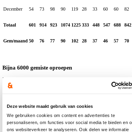
December
54
73
98
90
119
28
33
60
60
82
Totaal
601
914
923
1074
1225
333
448
547
688
842
Gem/maand
50
76
77
90
102
28
37
46
57
70
Bijna 6000 gemiste oproepen
In 2023 drukten maar liefst 5941 unieke oproepers op de chatknop
wanneer er geen oproepers beschikbaar waren, zo blijkt uit de cijfers
die Schryvers in antwoord op haar parlementaire vraag bekwam.
“Dat is meer dan een verdubbeling tegenover 2022,” aldus het
parlementslid, “Toen ging het over 2608 oproepers die na hun druk
op de knop geen gesprek konden krijgen.”
Deze website maakt gebruik van cookies
We gebruiken cookies om content en advertenties te
“Dat er meer chatgesprekken worden gevoerd en meer jongeren
zich aanmelden, toont aan dat de chatbox meer bevraagd wordt en
personaliseren, om functies voor social media te bieden en 
meer gekend is bij het doelpubliek. Er werd dan ook geïnvesteerd in
ons websiteverkeer te analyseren. Ook delen we informatie
campagnes op sociale media, onder meer met behulp van