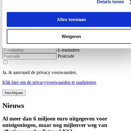
Details tonen
jongeren de stap over de drempel durven zetten om te spreken over
seksueel misbruik of mishandeling, moeten we ervoor zorgen dat ze
zo goed mogelijk worden geholpen.”
Alles toestaan
Blijf op de hoogte
Weigeren
Ontvang de nieuwsbrief van Katrien.
E-mailadres
Postcode
Ja, ik aanvaard de privacy voorwaarden.
Klik
hier
om de privacyvoorwaarden te raadplegen
Nieuws
Al meer dan 6 miljoen euro uitgegeven voor
onteigeningen, maar nog mijlenver weg van