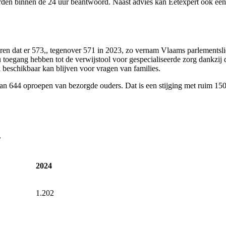
worden binnen de 24 uur beantwoord. Naast advies kan Eetexpert ook een
aren dat er 573,, tegenover 571 in 2023, zo vernam Vlaams parlementsl
tinu toegang hebben tot de verwijstool voor gespecialiseerde zorg dank
 beschikbaar kan blijven voor vragen van families.
an 644 oproepen van bezorgde ouders. Dat is een stijging met ruim 15
r
2024
1.202