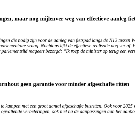
ngen, maar nog mijlenver weg van effectieve aanleg fi
ningen die nodig zijn voor de aanleg van fietspad langs de N12 tussen
rlementaire vraag. Nochtans lijkt de effectieve realisatie nog ver af.
 parlementslid reageert bezorgd: “Ik roep de minister op terug een vers
rnhout geen garantie voor minder afgeschafte ritten
ut te kampen met een groot aantal afgeschafte busritten. Ook voor 2025
 opvallende verbeteringen, ook niet na de aanpassingen aan het aanbod”