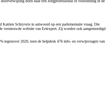
 doorverwijzing doen naar een zorgprofessional of voorziening in de
id Katrien Schryvers in antwoord op een parlementaire vraag. Die
zij de vernieuwde website van Eetexpert. Zij worden ook aangemoedigd
0% tegenover 2020, toen de helpdesk 476 info- en verwijsvragen van