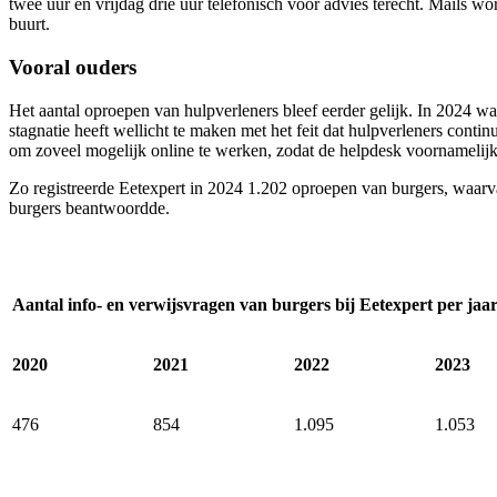
twee uur en vrijdag drie uur telefonisch voor advies terecht. Mails 
buurt.
Vooral ouders
Het aantal oproepen van hulpverleners bleef eerder gelijk. In 2024 w
stagnatie heeft wellicht te maken met het feit dat hulpverleners con
om zoveel mogelijk online te werken, zodat de helpdesk voornamelijk
Zo registreerde Eetexpert in 2024 1.202 oproepen van burgers, waarv
burgers beantwoordde.
Aantal info- en verwijsvragen van burgers bij Eetexpert per jaa
2020
2021
2022
2023
476
854
1.095
1.053