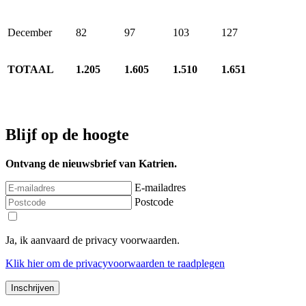
December
82
97
103
127
TOTAAL
1.205
1.605
1.510
1.651
Blijf op de hoogte
Ontvang de nieuwsbrief van Katrien.
E-mailadres
Postcode
Ja, ik aanvaard de privacy voorwaarden.
Klik
hier
om de privacyvoorwaarden te raadplegen