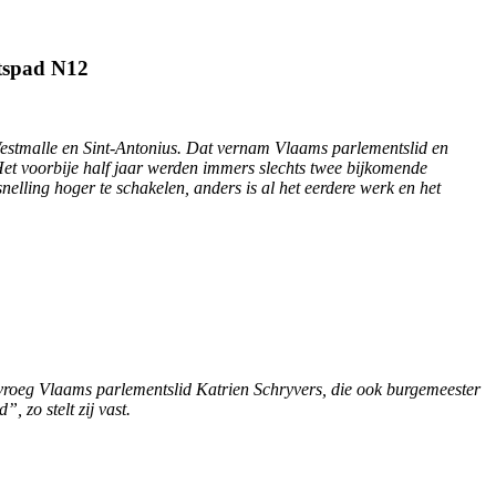
etspad N12
 Westmalle en Sint-Antonius. Dat vernam Vlaams parlementslid en
 Het voorbije half jaar werden immers slechts twee bijkomende
nelling hoger te schakelen, anders is al het eerdere werk en het
 vroeg Vlaams parlementslid Katrien Schryvers, die ook burgemeester
, zo stelt zij vast.