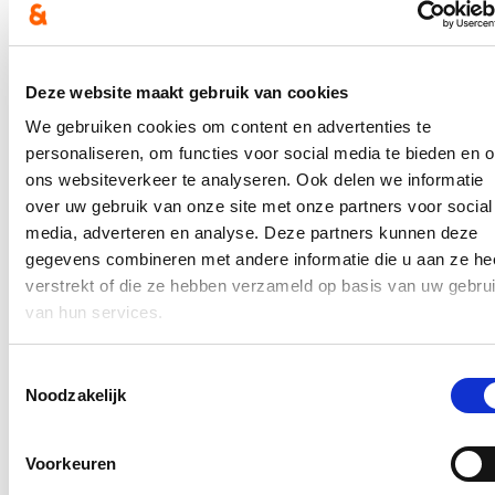
Welzijn & Gezondheid
Jeugdhulp & Kinderrechten
Deze website maakt gebruik van cookies
Ouderen
We gebruiken cookies om content en advertenties te
Gezin
personaliseren, om functies voor social media te bieden en 
Grensoverschrijdend gedrag
ons websiteverkeer te analyseren. Ook delen we informatie
over uw gebruik van onze site met onze partners voor social
Afscheid nemen
media, adverteren en analyse. Deze partners kunnen deze
Erfbelasting
gegevens combineren met andere informatie die u aan ze he
Aangepast wonen
verstrekt of die ze hebben verzameld op basis van uw gebru
van hun services.
Mobiliteit voor iedereen
Gezond en wel op school
Toestemmingsselectie
Noodzakelijk
Engagement
Onze partij
Voorkeuren
Doe mee