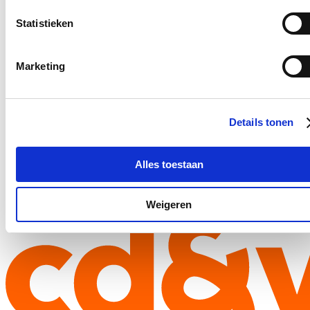
Contact
Statistieken
Blijf op de hoogte
Marketing
Ontvang de nieuwsbrief van Katrien.
E-mailadres
Postcode
Details tonen
Ja, ik aanvaard de privacy voorwaarden.
Alles toestaan
Klik
hier
om de privacyvoorwaarden te raadplegen
Weigeren