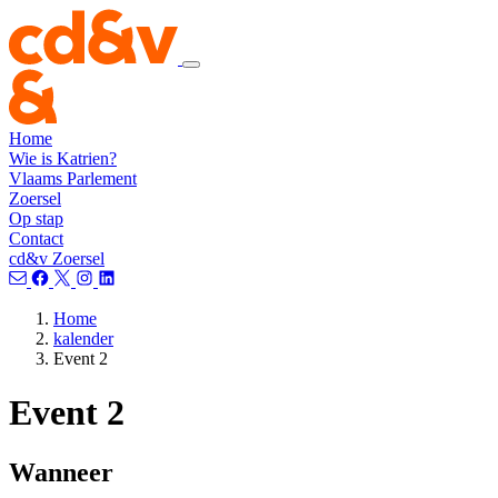
Home
Wie is Katrien?
Vlaams Parlement
Zoersel
Op stap
Contact
cd&v Zoersel
Home
kalender
Event 2
Event 2
Wanneer