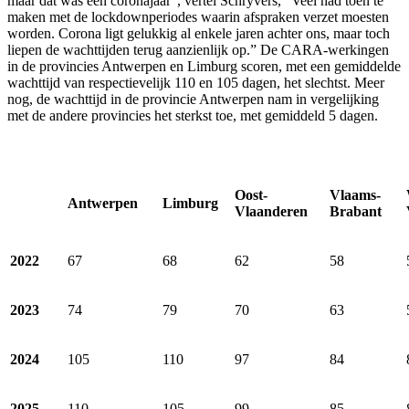
maar dat was een coronajaar”, vertel Schryvers, “Veel had toen te
maken met de lockdownperiodes waarin afspraken verzet moesten
worden. Corona ligt gelukkig al enkele jaren achter ons, maar toch
liepen de wachttijden terug aanzienlijk op.” De CARA-werkingen
in de provincies Antwerpen en Limburg scoren, met een gemiddelde
wachttijd van respectievelijk 110 en 105 dagen, het slechtst. Meer
nog, de wachttijd in de provincie Antwerpen nam in vergelijking
met de andere provincies het sterkst toe, met gemiddeld 5 dagen.
Oost-
Vlaams-
Antwerpen
Limburg
Vlaanderen
Brabant
2022
67
68
62
58
2023
74
79
70
63
2024
105
110
97
84
2025
110
105
99
85