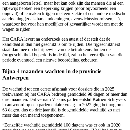
een aangeboren letsel, maar het kan ook zijn dat mensen die al een
rijbewijs hebben een beperking krijgen (door bijvoorbeeld een
ongeval) of te maken krijgen met een ziekte of een andere medische
aandoening (zoals hartaandoeningen, evenwichtsstoornissen,…),
waardoor het voor hen moeilijker of gevaarlijker wordt om met de
wagen te rijden.
Het CARA levert na onderzoek een attest af dat stelt dat de
kandidaat al dan niet geschikt is om te rijden. Die rijgeschiktheid
staat dan mee op het rijbewijs van de betrokkene. Indien de
(on)geschiktheid beperkt is in de tijd, zal na het verstrijken van die
periode eventueel een nieuwe beoordeling gebeuren.
Bijna 4 maanden wachten in de provincie
Antwerpen
De wachttijd tot een eerste afspraak voor dossiers die in 2025
toekwamen bij het CARA bedroeg gemiddeld 98 dagen of meer dan
drie maanden. Dat vernam Vlaams parlementslid Katrien Schryvers
in antwoord op een parlementaire vraag. In 2022 ging het nog om
63 dagen, dus op drie jaar tijd is de gemiddelde wachttijd zo met
meer dan een maand toegenomen.
“Eenzelfde wachttijd (gemiddeld 100 dagen) was er ook in 2020,