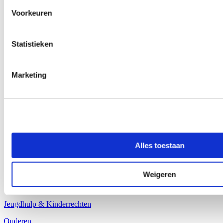
31/07/26
Voorkeuren
Vlaanderen ontving vorig jaar ruim 694 miljoen euro aan
schenkbelasting, maar liefst 18,3 procent meer dan in 2024 en een
absoluut record. Dat blijkt uit nieuwe cijfers die Vlaams
Statistieken
parlementslid Katrien Schryvers (cd&v) opvroeg. Tegenover 2022
werd zelfs de helft meer ingekohierd. “Veel Vlamingen kiezen er al
bij leven voor om een deel van hun vermogen door te geven aan
Marketing
de volgende generatie. Dat is sinds de hervorming van de erf- en
schenkbelasting in 2015 fiscaal voordeliger dan na het overlijden”,
duidt Schryvers. “Het is een win-win: mensen geven hun geliefden
een duwtje in de rug én het geeft een boost aan de economie.”
Lees meer
parlement
schenkbelasting
Meer nieuws
Alles toestaan
Mijn thema's
Weigeren
Welzijn & Gezondheid
Jeugdhulp & Kinderrechten
Ouderen