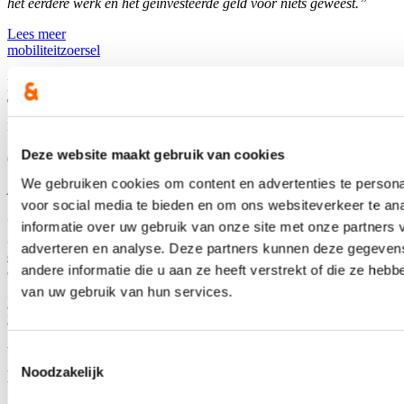
het eerdere werk en het geïnvesteerde geld voor niets geweest.”
Lees meer
mobiliteit
zoersel
Nieuwe dienstregeling De Lijn tussen Antwerpen en
Turnhout geen garantie voor minder afgeschafte
ritten
Deze website maakt gebruik van cookies
05/08/26
We gebruiken cookies om content en advertenties te persona
Al verschillende jaren krijgen reizigers tussen Antwerpen en
voor social media te bieden en om ons websiteverkeer te an
Turnhout te kampen met een groot aantal afgeschafte busritten. Ook
voor 2025 vroeg Vlaams parlementslid Katrien Schryvers, die ook
informatie over uw gebruik van onze site met onze partners 
burgemeester is van Zoersel, de cijfers op. “Helaas was er in 2025
adverteren en analyse. Deze partners kunnen deze gegeve
geen sprake van opvallende verbeteringen, ook niet na de
andere informatie die u aan ze heeft verstrekt of die ze heb
aanpassingen aan het aanbod”, zo stelt zij vast.
van uw gebruik van hun services.
Lees meer
mobiliteit
zoersel
Vlamingen schenken meer dan ooit, vooral aan
Toestemmingsselectie
partner en kinderen
Noodzakelijk