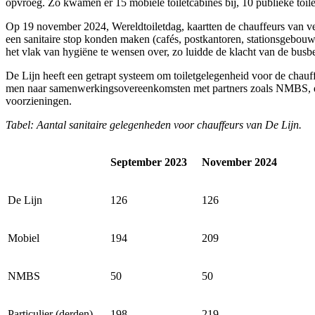
opvroeg. Zo kwamen er 15 mobiele toiletcabines bij, 10 publieke toil
Op 19 november 2024, Wereldtoiletdag, kaartten de chauffeurs van verv
een sanitaire stop konden maken (cafés, postkantoren, stationsgebouwe
het vlak van hygiëne te wensen over, zo luidde de klacht van de busb
De Lijn heeft een getrapt systeem om toiletgelegenheid voor de chauffe
men naar samenwerkingsovereenkomsten met partners zoals NMBS, de pol
voorzieningen.
Tabel: Aantal sanitaire gelegenheden voor chauffeurs van De Lijn.
September 2023
November 2024
De Lijn
126
126
Mobiel
194
209
NMBS
50
50
Particulier (derden)
198
219