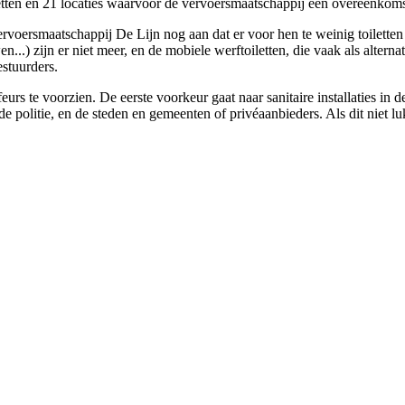
etten en 21 locaties waarvoor de vervoersmaatschappij een overeenkoms
oersmaatschappij De Lijn nog aan dat er voor hen te weinig toiletten te
n...) zijn er niet meer, en de mobiele werftoiletten, die vaak als alte
estuurders.
urs te voorzien. De eerste voorkeur gaat naar sanitaire installaties in 
itie, en de steden en gemeenten of privéaanbieders. Als dit niet lukt,