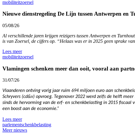
mobiliteit
zoersel
Nieuwe dienstregeling De Lijn tussen Antwerpen en Tu
05/08/26
Al verschillende jaren krijgen reizigers tussen Antwerpen en Turnho
is van Zoersel, de cijfers op. “Helaas was er in 2025 geen sprake van
Lees meer
mobiliteit
zoersel
Vlamingen schenken meer dan ooit, vooral aan partn
31/07/26
Vlaanderen ontving vorig jaar ruim 694 miljoen euro aan schenkbelas
Schryvers (cd&v) opvroeg. Tegenover 2022 werd zelfs de helft meer 
sinds de hervorming van de erf- en schenkbelasting in 2015 fiscaal 
een boost aan de economie.”
Lees meer
parlement
schenkbelasting
Meer nieuws