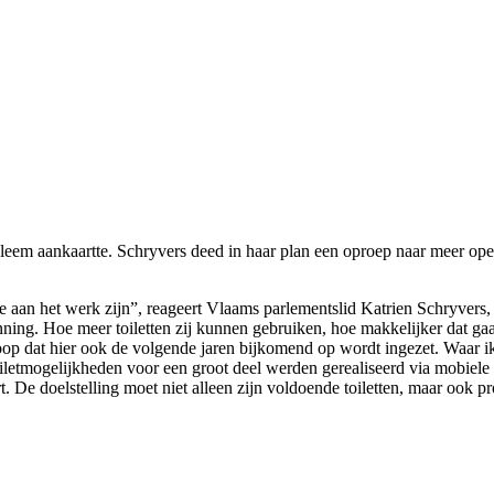
leem aankaartte. Schryvers deed in haar plan een oproep naar meer open
 we aan het werk zijn”, reageert Vlaams parlementslid Katrien Schryvers
lanning. Hoe meer toiletten zij kunnen gebruiken, hoe makkelijker dat gaa
oop dat hier ook de volgende jaren bijkomend op wordt ingezet. Waar i
letmogelijkheden voor een groot deel werden gerealiseerd via mobiele t
t. De doelstelling moet niet alleen zijn voldoende toiletten, maar ook p