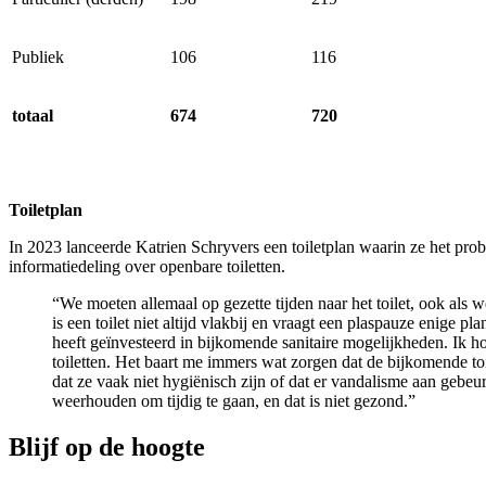
Publiek
106
116
totaal
674
720
Toiletplan
In 2023 lanceerde Katrien Schryvers een toiletplan waarin ze het prob
informatiedeling over openbare toiletten.
“We moeten allemaal op gezette tijden naar het toilet, ook als
is een toilet niet altijd vlakbij en vraagt een plaspauze enige p
heeft geïnvesteerd in bijkomende sanitaire mogelijkheden. Ik h
toiletten. Het baart me immers wat zorgen dat de bijkomende toi
dat ze vaak niet hygiënisch zijn of dat er vandalisme aan gebeur
weerhouden om tijdig te gaan, en dat is niet gezond.”
Blijf op de hoogte