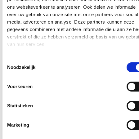
belang van zulke laagdrempelige hulpverlening en de
ons websiteverkeer te analyseren. Ook delen we informatie
bekendmaking ervan.
over uw gebruik van onze site met onze partners voor social
Lees meer
media, adverteren en analyse. Deze partners kunnen deze
parlement
welzijngezondheid
gegevens combineren met andere informatie die u aan ze he
verstrekt of die ze hebben verzameld op basis van uw gebru
Vraag naar kraamzorg nog nooit zo hoog
van hun services.
09/08/23
Toestemmingsselectie
Het aantal dossiers kraamzorg steeg in 2022 tot 16.677. Dat waren
Noodzakelijk
er 329 meer dan in 2021 en daarmee ook een nieuw record. Dat
vernam Vlaams volksvertegenwoordiger Katrien Schryvers in
antwoord op een parlementaire vraag aan Vlaams minister van
Welzijn Hilde Crevits. De vraag naar kraamzorg blijft stijgen. Een
Voorkeuren
beetje hulp na de geboorte kan voor gezinnen met een pasgeboren
baby dan ook een wereld van verschil maken.
Statistieken
Lees meer
gezin
parlement
Zorgwonen in een aparte unit moet
Marketing
gemakkelijker worden