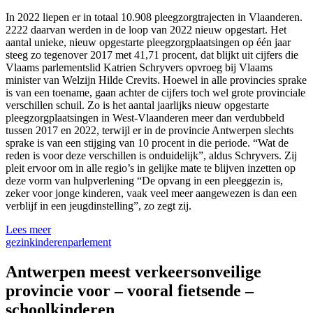
In 2022 liepen er in totaal 10.908 pleegzorgtrajecten in Vlaanderen.
2222 daarvan werden in de loop van 2022 nieuw opgestart. Het
aantal unieke, nieuw opgestarte pleegzorgplaatsingen op één jaar
steeg zo tegenover 2017 met 41,71 procent, dat blijkt uit cijfers die
Vlaams parlementslid Katrien Schryvers opvroeg bij Vlaams
minister van Welzijn Hilde Crevits. Hoewel in alle provincies sprake
is van een toename, gaan achter de cijfers toch wel grote provinciale
verschillen schuil. Zo is het aantal jaarlijks nieuw opgestarte
pleegzorgplaatsingen in West-Vlaanderen meer dan verdubbeld
tussen 2017 en 2022, terwijl er in de provincie Antwerpen slechts
sprake is van een stijging van 10 procent in die periode. “Wat de
reden is voor deze verschillen is onduidelijk”, aldus Schryvers. Zij
pleit ervoor om in alle regio’s in gelijke mate te blijven inzetten op
deze vorm van hulpverlening “De opvang in een pleeggezin is,
zeker voor jonge kinderen, vaak veel meer aangewezen is dan een
verblijf in een jeugdinstelling”, zo zegt zij.
Lees meer
gezin
kinderen
parlement
Antwerpen meest verkeersonveilige
provincie voor – vooral fietsende –
schoolkinderen