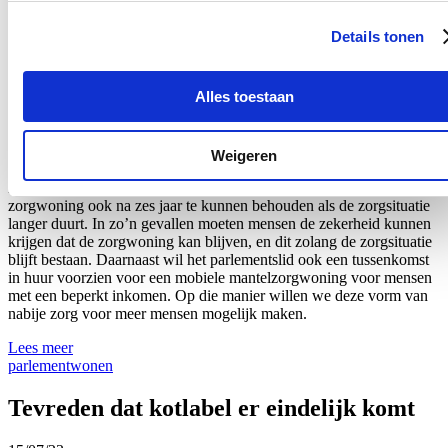
31/07/23
Details tonen
Sinds bijna twee jaar is het mogelijk om via een eenvoudige melding
een tijdelijke zorgwoning te creëren in een bijgebouw bij een
Alles toestaan
bestaande woning of in een afzonderlijke unit in de tuin. De
beperking in de tijd die het decreet daar nu bij voorziet (3 jaar, één
keer verlengbaar met 3 jaar), houdt veel geïnteresseerden echter
tegen om te investeren in deze vorm van nabije zorg. Vlaams
Weigeren
parlementslid Katrien Schryvers pleit er daarom voor om
mantelzorgers en zorgbehoevenden de garantie te geven om de
zorgwoning ook na zes jaar te kunnen behouden als de zorgsituatie
langer duurt. In zo’n gevallen moeten mensen de zekerheid kunnen
krijgen dat de zorgwoning kan blijven, en dit zolang de zorgsituatie
blijft bestaan. Daarnaast wil het parlementslid ook een tussenkomst
in huur voorzien voor een mobiele mantelzorgwoning voor mensen
met een beperkt inkomen. Op die manier willen we deze vorm van
nabije zorg voor meer mensen mogelijk maken.
Lees meer
parlement
wonen
Tevreden dat kotlabel er eindelijk komt