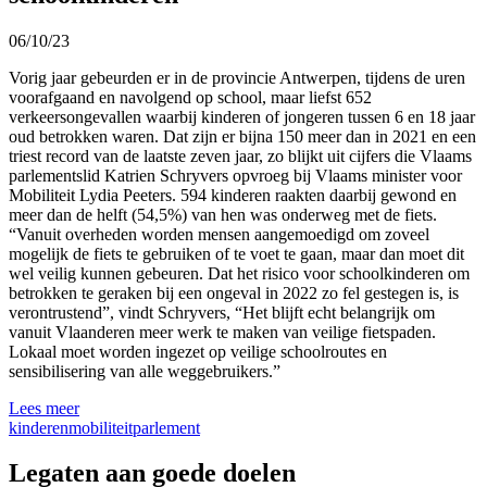
06/10/23
Vorig jaar gebeurden er in de provincie Antwerpen, tijdens de uren
voorafgaand en navolgend op school, maar liefst 652
verkeersongevallen waarbij kinderen of jongeren tussen 6 en 18 jaar
oud betrokken waren. Dat zijn er bijna 150 meer dan in 2021 en een
triest record van de laatste zeven jaar, zo blijkt uit cijfers die Vlaams
parlementslid Katrien Schryvers opvroeg bij Vlaams minister voor
Mobiliteit Lydia Peeters. 594 kinderen raakten daarbij gewond en
meer dan de helft (54,5%) van hen was onderweg met de fiets.
“Vanuit overheden worden mensen aangemoedigd om zoveel
mogelijk de fiets te gebruiken of te voet te gaan, maar dan moet dit
wel veilig kunnen gebeuren. Dat het risico voor schoolkinderen om
betrokken te geraken bij een ongeval in 2022 zo fel gestegen is, is
verontrustend”, vindt Schryvers, “Het blijft echt belangrijk om
vanuit Vlaanderen meer werk te maken van veilige fietspaden.
Lokaal moet worden ingezet op veilige schoolroutes en
sensibilisering van alle weggebruikers.”
Lees meer
kinderen
mobiliteit
parlement
Legaten aan goede doelen