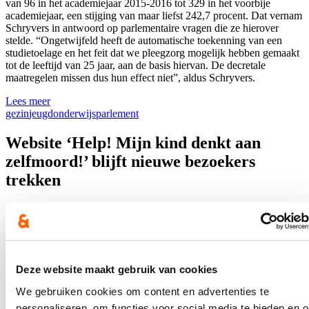
van 96 in het academiejaar 2015-2016 tot 329 in het voorbije
academiejaar, een stijging van maar liefst 242,7 procent. Dat vernam
Schryvers in antwoord op parlementaire vragen die ze hierover
stelde. “Ongetwijfeld heeft de automatische toekenning van een
studietoelage en het feit dat we pleegzorg mogelijk hebben gemaakt
tot de leeftijd van 25 jaar, aan de basis hiervan. De decretale
maatregelen missen dus hun effect niet”, aldus Schryvers.
Lees meer
gezin
jeugd
onderwijs
parlement
Website ‘Help! Mijn kind denkt aan
zelfmoord!’ blijft nieuwe bezoekers
trekken
10/08/23
In het vijfde bestaansjaar van de website ‘Help! Mijn kind denkt aan
zelfmoord’ (mei 2022 – april 2023), zochten 6.728 mensen er naar
informatie. Het merendeel daarvan (87%) waren nieuwe bezoekers,
Deze website maakt gebruik van cookies
zo vernam Vlaams parlementslid Katrien Schryvers in antwoord op
een parlementaire vraag aan Vlaams minister van Welzijn Hilde
We gebruiken cookies om content en advertenties te
Crevits (cd&v). “Dat bewijst dat veel mensen echt wel vragen
hebben over het thema”, aldus Schryvers, die blijft wijzen op het
personaliseren, om functies voor social media te bieden en 