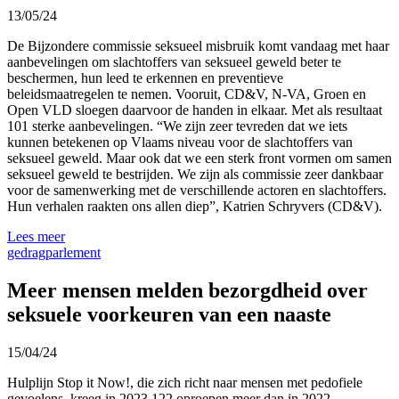
13/05/24
De Bijzondere commissie seksueel misbruik komt vandaag met haar
aanbevelingen om slachtoffers van seksueel geweld beter te
beschermen, hun leed te erkennen en preventieve
beleidsmaatregelen te nemen. Vooruit, CD&V, N-VA, Groen en
Open VLD sloegen daarvoor de handen in elkaar. Met als resultaat
101 sterke aanbevelingen. “We zijn zeer tevreden dat we iets
kunnen betekenen op Vlaams niveau voor de slachtoffers van
seksueel geweld. Maar ook dat we een sterk front vormen om samen
seksueel geweld te bestrijden. We zijn als commissie zeer dankbaar
voor de samenwerking met de verschillende actoren en slachtoffers.
Hun verhalen raakten ons allen diep”, Katrien Schryvers (CD&V).
Lees meer
gedrag
parlement
Meer mensen melden bezorgdheid over
seksuele voorkeuren van een naaste
15/04/24
Hulplijn Stop it Now!, die zich richt naar mensen met pedofiele
gevoelens, kreeg in 2023 122 oproepen meer dan in 2022.