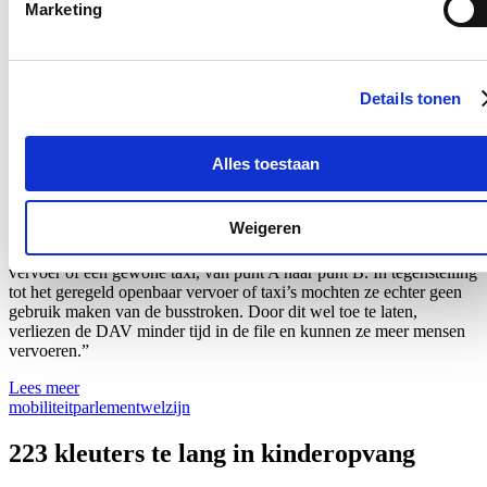
busstroken door Diensten voor Aangepast
Marketing
Vervoer
01/12/23
Details tonen
Binnenkort zullen de Diensten voor Aangepast Vervoer (DAV), die
mensen vervoeren die minder mobiel zijn, ook gebruik kunnen
maken van de busbanen. Dat vernam Vlaams parlementslid Katrien
Alles toestaan
Schryvers in antwoord op een parlementaire vraag aan minister
Peeters. “Eindelijk”, zo reageert Schryvers, “Al sinds 2015 vraag ik
om de voertuigen van de DAV ook over de busstroken te laten
Weigeren
rijden. Deze diensten brengen mensen die minder mobiel zijn en
daardoor geen gebruik kunnen maken van het geregeld openbaar
vervoer of een gewone taxi, van punt A naar punt B. In tegenstelling
tot het geregeld openbaar vervoer of taxi’s mochten ze echter geen
gebruik maken van de busstroken. Door dit wel toe te laten,
verliezen de DAV minder tijd in de file en kunnen ze meer mensen
vervoeren.”
Lees meer
mobiliteit
parlement
welzijn
223 kleuters te lang in kinderopvang