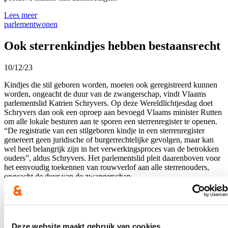
Lees meer
parlement
wonen
Ook sterrenkindjes hebben bestaansrecht
10/12/23
Kindjes die stil geboren worden, moeten ook geregistreerd kunnen
worden, ongeacht de duur van de zwangerschap, vindt Vlaams
parlementslid Katrien Schryvers. Op deze Wereldlichtjesdag doet
Schryvers dan ook een oproep aan bevoegd Vlaams minister Rutten
om alle lokale besturen aan te sporen een sterrenregister te openen.
“De registratie van een stilgeboren kindje in een sterrenregister
genereert geen juridische of burgerrechtelijke gevolgen, maar kan
wel heel belangrijk zijn in het verwerkingsproces van de betrokken
ouders”, aldus Schryvers. Het parlementslid pleit daarenboven voor
het eenvoudig toekennen van rouwverlof aan alle sterrenouders,
ongeacht de duur van de zwangerschap.
Lees meer
gezin
parlement
Nieuw fietspad tussen Oostmalle en
Deze website maakt gebruik van cookies