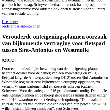
woningen die rolstoelbezoekbaar zijn. Die evolutie in het aanbod
gaat toch heel traag. Schryvers herhaalt dan ook haar oproep om de
aanpassingspremie voor ouderen ook open te stellen voor huurders
van een sociale woning.
Lees meer
ouderen
parlement
wonen
Verouderde onteigeningsplannen oorzaak
van bijkomende vertraging voor fietspad
tussen Sint-Antonius en Westmalle
02/01/24
Door een noodzakelijke herziening van de onteigeningsplannen
heeft het dossier voor de aanleg van een volwaardig en veilig
fietspad langs de Antwerpsesteenweg (N12) tussen Sint-Antonius en
Westmalle nog maar eens bijkomende vertraging opgelopen, zo
vernam Vlaams parlementslid en Zoersels schepen Katrien
Schryvers. Voor de aanleg zijn 216 grondinnames nodig. De initiële
onteigeningsplannen en de hierop gebaseerde raming dateren echter
van 2016, waardoor een herziening zich opdrong. “Dat maakt dat
zelfs de dossiers van mensen die een deel van hun perceel vrijwillig
willen afstaan, blijven aanslepen”, zegt Schryvers.