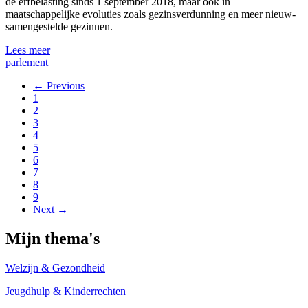
de erfbelasting sinds 1 september 2018, maar ook in
maatschappelijke evoluties zoals gezinsverdunning en meer nieuw-
samengestelde gezinnen.
Lees meer
parlement
← Previous
1
2
3
4
5
6
7
8
9
Next →
Mijn thema's
Welzijn & Gezondheid
Jeugdhulp & Kinderrechten