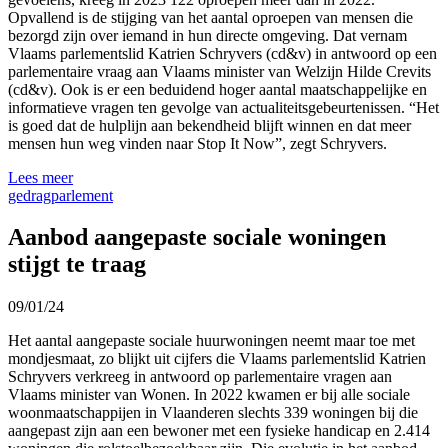
Opvallend is de stijging van het aantal oproepen van mensen die
bezorgd zijn over iemand in hun directe omgeving. Dat vernam
Vlaams parlementslid Katrien Schryvers (cd&v) in antwoord op een
parlementaire vraag aan Vlaams minister van Welzijn Hilde Crevits
(cd&v). Ook is er een beduidend hoger aantal maatschappelijke en
informatieve vragen ten gevolge van actualiteitsgebeurtenissen. “Het
is goed dat de hulplijn aan bekendheid blijft winnen en dat meer
mensen hun weg vinden naar Stop It Now”, zegt Schryvers.
Lees meer
gedrag
parlement
Aanbod aangepaste sociale woningen
stijgt te traag
09/01/24
Het aantal aangepaste sociale huurwoningen neemt maar toe met
mondjesmaat, zo blijkt uit cijfers die Vlaams parlementslid Katrien
Schryvers verkreeg in antwoord op parlementaire vragen aan
Vlaams minister van Wonen. In 2022 kwamen er bij alle sociale
woonmaatschappijen in Vlaanderen slechts 339 woningen bij die
aangepast zijn aan een bewoner met een fysieke handicap en 2.414