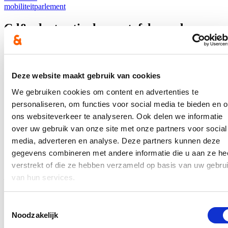
mobiliteit
parlement
Cd&v legt actieplan op tafel: zonder
ingrijpen dreigt kleinschalige
kinderopvang te verdwijnen
Deze website maakt gebruik van cookies
27/05/26
We gebruiken cookies om content en advertenties te
Steeds minder kinderen worden opgevangen bij een onthaalouder in
de buurt. Waar vroeger één op drie opvangplaatsen in de
personaliseren, om functies voor social media te bieden en 
gezinsopvang was, is dat vandaag nog maar één op vijf. En als er
ons websiteverkeer te analyseren. Ook delen we informatie
niets verandert, zal dit aantal alleen maar verder dalen. Cd&v trekt
over uw gebruik van onze site met onze partners voor social
aan de alarmbel en legt een actieplan op tafel om kleinschalige
kinderopvang een toekomst te geven in Vlaanderen. “Ouders
media, adverteren en analyse. Deze partners kunnen deze
moeten voor de opvang van hun kindje zelf de keuze kunnen maken:
gegevens combineren met andere informatie die u aan ze he
voor een vertrouwde, kleinschalige opvang dicht bij huis of voor een
verstrekt of die ze hebben verzameld op basis van uw gebru
groter kinderdagverblijf. Die vrije keuze staat vandaag onder druk”,
zegt initiatiefneemster Katrien Schryvers.
van hun services.
Lees meer
kinderopvang
parlement
Toestemmingsselectie
Noodzakelijk
Kaap van 180.000 mantelzorgers in