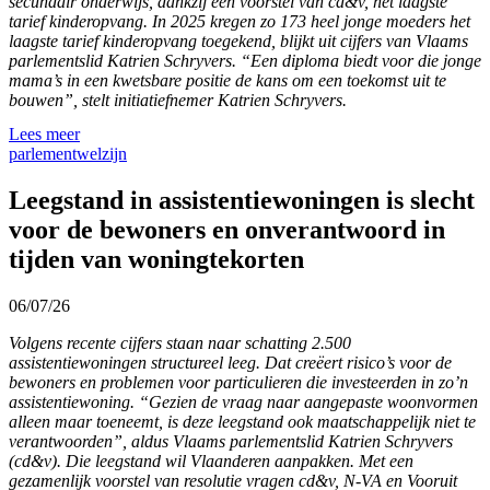
secundair onderwijs, dankzij een voorstel van cd&v, het laagste
tarief kinderopvang. In 2025 kregen zo 173 heel jonge moeders het
laagste tarief kinderopvang toegekend, blijkt uit cijfers van Vlaams
parlementslid Katrien Schryvers. “Een diploma biedt voor die jonge
mama’s in een kwetsbare positie de kans om een toekomst uit te
bouwen”, stelt initiatiefnemer Katrien Schryvers.
Lees meer
parlement
welzijn
Leegstand in assistentiewoningen is slecht
voor de bewoners en onverantwoord in
tijden van woningtekorten
06/07/26
Volgens recente cijfers staan naar schatting 2.500
assistentiewoningen structureel leeg. Dat creëert risico’s voor de
bewoners en problemen voor particulieren die investeerden in zo’n
assistentiewoning. “Gezien de vraag naar aangepaste woonvormen
alleen maar toeneemt, is deze leegstand ook maatschappelijk niet te
verantwoorden”, aldus Vlaams parlementslid Katrien Schryvers
(cd&v). Die leegstand wil Vlaanderen aanpakken. Met een
gezamenlijk voorstel van resolutie vragen cd&v, N-VA en Vooruit