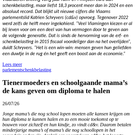
schenkbelasting, maar liefst 18,3 procent meer dan in 2024 en een
absoluut record. Dat blijkt uit nieuwe cijfers die Vlaams
parlementslid Katrien Schryvers (cd&v) opvroeg. Tegenover 2022
werd zelfs de helft meer ingekohierd. “Veel Vlamingen kiezen er al
bij leven voor om een deel van hun vermogen door te geven aan
de volgende generatie. Dat is sinds de hervorming van de erf- en
schenkbelasting in 2015 fiscaal voordeliger dan na het overlijden”,
duidt Schryvers. “Het is een win-win: mensen geven hun geliefden
een duwtje in de rug én het geeft een boost aan de economie.”
Lees meer
parlement
schenkbelasting
Tienermoeders en schoolgaande mama’s
de kans geven om diploma te halen
26/07/26
Jonge mama’s die nog school lopen moeten alle kansen krijgen om
hun diploma te kunnen halen en zo een mooie toekomst op te
bouwen voor zichzelf en hun kindje, zo vindt cd&v. Daarom betalen
minderjarige mama’s of mama’s die nog schoollopen in het