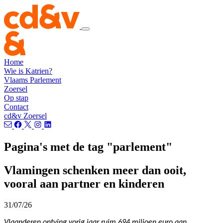
Home
Wie is Katrien?
Vlaams Parlement
Zoersel
Op stap
Contact
cd&v Zoersel
Pagina's met de tag "parlement"
Vlamingen schenken meer dan ooit,
vooral aan partner en kinderen
31/07/26
Vlaanderen ontving vorig jaar ruim 694 miljoen euro aan