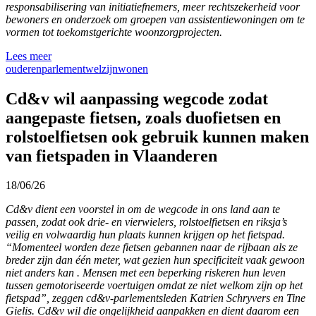
responsabilisering van initiatiefnemers, meer rechtszekerheid voor
bewoners en onderzoek om groepen van assistentiewoningen om te
vormen tot toekomstgerichte woonzorgprojecten.
Lees meer
ouderen
parlement
welzijn
wonen
Cd&v wil aanpassing wegcode zodat
aangepaste fietsen, zoals duofietsen en
rolstoelfietsen ook gebruik kunnen maken
van fietspaden in Vlaanderen
18/06/26
Cd&v dient een voorstel in om de wegcode in ons land aan te
passen, zodat ook drie- en vierwielers, rolstoelfietsen en riksja’s
veilig en volwaardig hun plaats kunnen krijgen op het fietspad.
“Momenteel worden deze fietsen gebannen naar de rijbaan als ze
breder zijn dan één meter, wat gezien hun specificiteit vaak gewoon
niet anders kan . Mensen met een beperking riskeren hun leven
tussen gemotoriseerde voertuigen omdat ze niet welkom zijn op het
fietspad”, zeggen cd&v-parlementsleden Katrien Schryvers en Tine
Gielis. Cd&v wil die ongelijkheid aanpakken en dient daarom een