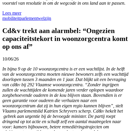
voorstel van resolutie in om de wegcode in ons land aan te passen.
Lees meer
mobiliteit
parlement
welzijn
Cd&v trekt aan alarmbel: “Ongezien
capaciteitstekort in woonzorgcentra komt
op ons af”
10/06/26
In bijna 9 op de 10 woonzorgcentra is er een wachtlijst. In de helft
van de woonzorgcentra moeten nieuwe bewoners zelfs een wachttijd
doorlopen tussen 3 maanden en 1 jaar. Dat blijkt uit een bevraging
van cd&v bij 292 Vlaamse woonzorgcentra. “Zonder ingrijpen
zullen de wachttijden de komende jaren verder oplopen waardoor
zorgbehoevende ouderen in de kou blijven staan. Bovendien is er
geen garantie voor ouderen die verhuizen naar een
woonzorgcentrum dat zij in hun eigen regio kunnen blijven”, stelt
Vlaams parlementslid Katrien Schryvers scherp. Cd&v hekelt het
gebrek aan urgentie bij de bevoegde minister. De partij roept
dringend op tot actie en schuift zelf een aantal maatregelen naar
voor: kamers bijbouwen, betere remediëringstrajecten om