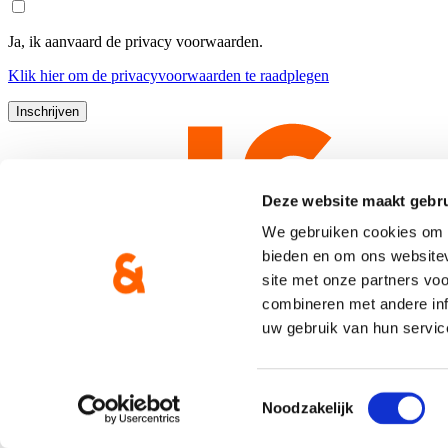
Ja, ik aanvaard de privacy voorwaarden.
Klik
hier
om de privacyvoorwaarden te raadplegen
Deze website maakt gebru
We gebruiken cookies om c
bieden en om ons websitev
site met onze partners vo
combineren met andere inf
uw gebruik van hun servic
Copyright © CD&V
Privacyverklaring
|
Cookie verklaring
Toestemmingsselectie
Noodzakelijk
Gemaakt door
Brand Response
met
NationBuilder