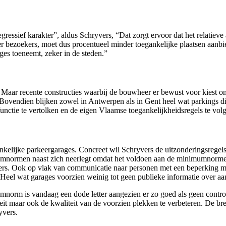
essief karakter”, aldus Schryvers, “Dat zorgt ervoor dat het relatieve
eer bezoekers, moet dus procentueel minder toegankelijke plaatsen aanb
es toeneemt, zeker in de steden.”
. Maar recente constructies waarbij de bouwheer er bewust voor kiest 
p. Bovendien blijken zowel in Antwerpen als in Gent heel wat parkings 
dfunctie te vertolken en de eigen Vlaamse toegankelijkheidsregels te vol
kelijke parkeergarages. Concreet wil Schryvers de uitzonderingsregel
mnormen naast zich neerlegt omdat het voldoen aan de minimumnormen
yvers. Ook op vlak van communicatie naar personen met een beperking m
. Heel wat garages voorzien weinig tot geen publieke informatie over 
mnorm is vandaag een dode letter aangezien er zo goed als geen contro
t maar ook de kwaliteit van de voorzien plekken te verbeteren. De breed
yvers.