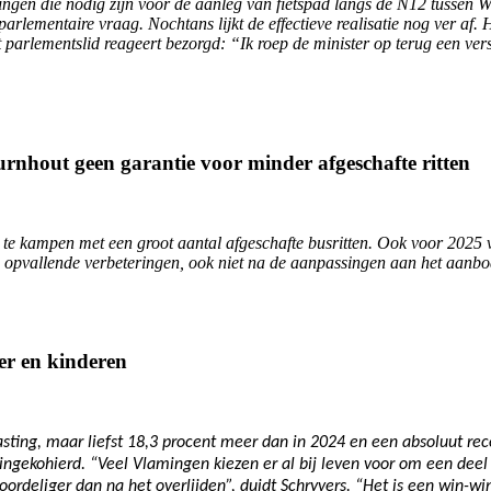
ningen die nodig zijn voor de aanleg van fietspad langs de N12 tussen
rlementaire vraag. Nochtans lijkt de effectieve realisatie nog ver af.
 parlementslid reageert bezorgd: “Ik roep de minister op terug een vers
rnhout geen garantie voor minder afgeschafte ritten
ut te kampen met een groot aantal afgeschafte busritten. Ook voor 2025
 opvallende verbeteringen, ook niet na de aanpassingen aan het aanbod”
er en kinderen
ting, maar liefst 18,3 procent meer dan in 2024 en een absoluut recor
ingekohierd. “Veel Vlamingen kiezen er al bij leven voor om een dee
voordeliger dan na het overlijden”, duidt Schryvers. “Het is een win-