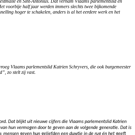
 Westmalle en Sint-Antonius. Dat vernam Vlaams parlementslid en
 Het voorbije half jaar werden immers slechts twee bijkomende
nelling hoger te schakelen, anders is al het eerdere werk en het
 vroeg Vlaams parlementslid Katrien Schryvers, die ook burgemeester
, zo stelt zij vast.
d. Dat blijkt uit nieuwe cijfers die Vlaams parlementslid Katrien
l van hun vermogen door te geven aan de volgende generatie. Dat is
win: mensen geven hun geliefden een duwtje in de rug én het geeft