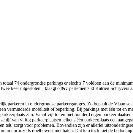
in totaal 74 ondergrondse parkings er slechts 7 voldoen aan de minimu
wee keer uitgesloten”, klaagt cd&v-parlementslid Katrien Schryvers aan.
elijk parkeren in ondergrondse parkeergarages. Zo bepaalt de Vlaamse 
n verminderde mobiliteit of beperking. Bij parkings met één tot en me
e parkeerplaats zijn. Vanaf vijf tot en met honderd eigen parkeerplaat
schijf van vijftig parkeerplaatsen telkens één parkeerplaats een aangep
n telt, zorgt voor problemen. Bovendien zijn er allerlei uitzonderingsreg
imumnorm zelfs doelbewust niet halen. Dat kan toch niet de bedoeling 