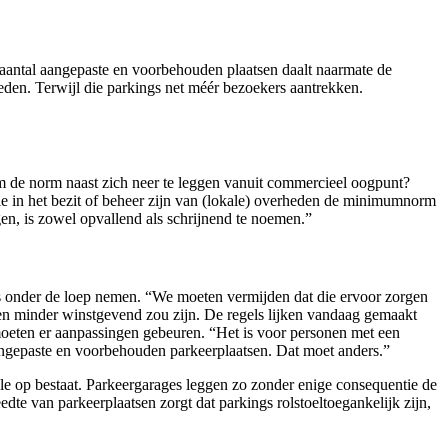
 aantal aangepaste en voorbehouden plaatsen daalt naarmate de
ieden. Terwijl die parkings net méér bezoekers aantrekken.
om de norm naast zich neer te leggen vanuit commercieel oogpunt?
die in het bezit of beheer zijn van (lokale) overheden de minimumnorm
gen, is zowel opvallend als schrijnend te noemen.”
s onder de loep nemen. “We moeten vermijden dat die ervoor zorgen
 minder winstgevend zou zijn. De regels lijken vandaag gemaakt
oeten er aanpassingen gebeuren. “Het is voor personen met een
aangepaste en voorbehouden parkeerplaatsen. Dat moet anders.”
le op bestaat. Parkeergarages leggen zo zonder enige consequentie de
te van parkeerplaatsen zorgt dat parkings rolstoeltoegankelijk zijn,