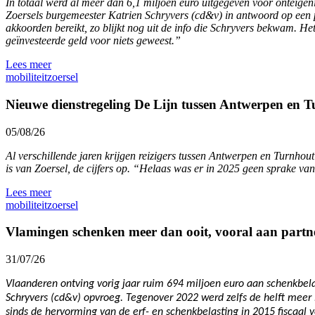
In totaal werd al meer dan 6,1 miljoen euro uitgegeven voor onteige
Zoersels burgemeester Katrien Schryvers (cd&v) in antwoord op een pa
akkoorden bereikt, zo blijkt nog uit de info die Schryvers bekwam. Het
geïnvesteerde geld voor niets geweest.”
Lees meer
mobiliteit
zoersel
Nieuwe dienstregeling De Lijn tussen Antwerpen en Tu
05/08/26
Al verschillende jaren krijgen reizigers tussen Antwerpen en Turnho
is van Zoersel, de cijfers op. “Helaas was er in 2025 geen sprake van
Lees meer
mobiliteit
zoersel
Vlamingen schenken meer dan ooit, vooral aan partn
31/07/26
Vlaanderen ontving vorig jaar ruim 694 miljoen euro aan schenkbelas
Schryvers (cd&v) opvroeg. Tegenover 2022 werd zelfs de helft meer 
sinds de hervorming van de erf- en schenkbelasting in 2015 fiscaal 