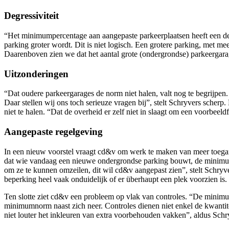
Degressiviteit
“Het minimumpercentage aan aangepaste parkeerplaatsen heeft een degr
parking groter wordt. Dit is niet logisch. Een grotere parking, met m
Daarenboven zien we dat het aantal grote (ondergrondse) parkeergarag
Uitzonderingen
“Dat oudere parkeergarages de norm niet halen, valt nog te begrijpen
Daar stellen wij ons toch serieuze vragen bij”, stelt Schryvers scher
niet te halen. “Dat de overheid er zelf niet in slaagt om een voorbeel
Aangepaste regelgeving
In een nieuw voorstel vraagt cd&v om werk te maken van meer toegan
dat wie vandaag een nieuwe ondergrondse parking bouwt, de minimu
om ze te kunnen omzeilen, dit wil cd&v aangepast zien”, stelt Schr
beperking heel vaak onduidelijk of er überhaupt een plek voorzien is
Ten slotte ziet cd&v een probleem op vlak van controles. “De minimu
minimumnorm naast zich neer. Controles dienen niet enkel de kwantitei
niet louter het inkleuren van extra voorbehouden vakken”, aldus Schr