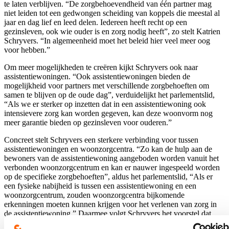
te laten verblijven. “De zorgbehoevendheid van één partner mag
niet leiden tot een gedwongen scheiding van koppels die meestal al
jaar en dag lief en leed delen. Iedereen heeft recht op een
gezinsleven, ook wie ouder is en zorg nodig heeft”, zo stelt Katrien
Schryvers. “In algemeenheid moet het beleid hier veel meer oog
voor hebben.”
Om meer mogelijkheden te creëren kijkt Schryvers ook naar
assistentiewoningen. “Ook assistentiewoningen bieden de
mogelijkheid voor partners met verschillende zorgbehoeften om
samen te blijven op de oude dag”, verduidelijkt het parlementslid,
“Als we er sterker op inzetten dat in een assistentiewoning ook
intensievere zorg kan worden gegeven, kan deze woonvorm nog
meer garantie bieden op gezinsleven voor ouderen.”
Concreet stelt Schryvers een sterkere verbinding voor tussen
assistentiewoningen en woonzorgcentra. “Zo kan de hulp aan de
bewoners van de assistentiewoning aangeboden worden vanuit het
verbonden woonzorgcentrum en kan er nauwer ingespeeld worden
op de specifieke zorgbehoeften”, aldus het parlementslid, “Als er
een fysieke nabijheid is tussen een assistentiewoning en een
woonzorgcentrum, zouden woonzorgcentra bijkomende
erkenningen moeten kunnen krijgen voor het verlenen van zorg in
de assistentiewoning.” Daarmee volgt Schryvers het voorstel dat
koepelorganisatie Zorgnet-Icuro recent lanceerde om Zorg+-