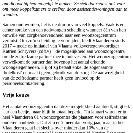
om dit ook bij hen mogelijk te maken. Ze stelt daarnaast ook voor
om meer koppelkamers te creëren door assistentiewoningen aan te
wenden.
Samen oud worden, het is de droom van veel koppels. Vaak is er
echter sprake van een gedwongen scheiding wanneer één van hen
omwille van zorgbehoevendheid naar een woonzorgcentrum
verhuist. Om zo’n scheiding te vermijden, biedt Vlaanderen sinds
2017 – mede op initiatief van Vlaams volksvertegenwoordiger
Katrien Schryvers (cd&v) – de mogelijkheid aan woonzorgcentra
om de zelfredzame partner mee te huisvesten. Het woonzorgcentrum
verwelkomt de partner dan bovenop het aantal erkende
woongelegenheden. Hij of zij betaalt enkel de zogenaamde
‘hotelkost’ en maakt geen gebruik van de zorg. De aanwezigheid
van de zelfredzame partner heeft geen invloed op de
personeelsomkadering.
Vrije keuze
Het aantal woonzorgcentra dat deze mogelijkheid aanbiedt, stijgt elk
jaar een beetje, maar blijft in totaal beperkt. “In januari waren er in
heel Vlaanderen 61 woonzorgcentra die plaatsen voor zelfredzame
ouderen aanbieden. Dat zijn er 5 meer dan vorig jaar, maar in heel
Vlaanderen gaat het slechts over minder dan 10% van de