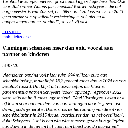
Turnhout te kampen met een groot aantal afgeschafte busritten. Ook
voor 2025 vroeg Vlaams parlementslid Katrien Schryvers, die ook
burgemeester is van Zoersel, de cijfers op. “Helaas was er in 2025
geen sprake van opvallende verbeteringen, ook niet na de
aanpassingen aan het aanbod”, zo stelt zij vast.
Lees meer
mobiliteit
zoersel
Vlamingen schenken meer dan ooit, vooral aan
partner en kinderen
31/07/26
Vlaanderen ontving vorig jaar ruim 694 miljoen euro aan
schenkbelasting, maar liefst 18,3 procent meer dan in 2024 en een
absoluut record. Dat blijkt uit nieuwe cijfers die Vlaams
parlementslid Katrien Schryvers (cd&v) opvroeg. Tegenover 2022
werd zelfs de helft meer ingekohierd. “Veel Vlamingen kiezen er al
bij leven voor om een deel van hun vermogen door te geven aan
de volgende generatie. Dat is sinds de hervorming van de erf- en
schenkbelasting in 2015 fiscaal voordeliger dan na het overlijden”,
duidt Schryvers. “Het is een win-win: mensen geven hun geliefden
een duwtje in de rug én het geeft een boost aan de economie.”