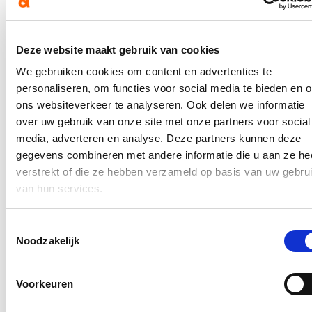
erkenningen in het leven te roepen zodat personeel uit de
nabijgelegen woonzorgcentra flexibel kan worden ingezet voor zorg
in de assistentiewoningen.
Deze website maakt gebruik van cookies
Blijf op de hoogte
We gebruiken cookies om content en advertenties te
personaliseren, om functies voor social media te bieden en 
Ontvang de nieuwsbrief van Katrien.
ons websiteverkeer te analyseren. Ook delen we informatie
E-mailadres
over uw gebruik van onze site met onze partners voor social
Postcode
media, adverteren en analyse. Deze partners kunnen deze
gegevens combineren met andere informatie die u aan ze he
Ja, ik aanvaard de privacy voorwaarden.
verstrekt of die ze hebben verzameld op basis van uw gebru
van hun services.
Klik
hier
om de privacyvoorwaarden te raadplegen
Toestemmingsselectie
Noodzakelijk
Nieuws
Al meer dan 6 miljoen euro uitgegeven voor
Voorkeuren
onteigeningen, maar nog mijlenver weg van
effectieve aanleg fietspad N12