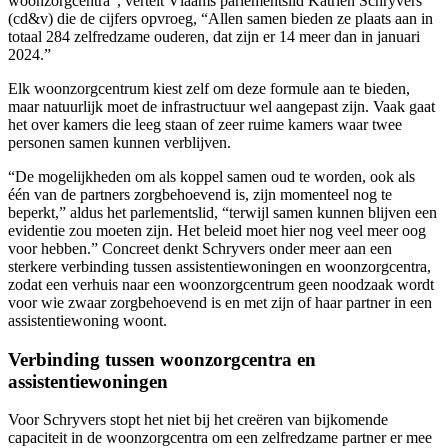
woonzorgcentra”, vertelt Vlaams parlementslid Katrien Schryvers
(cd&v) die de cijfers opvroeg, “Allen samen bieden ze plaats aan in
totaal 284 zelfredzame ouderen, dat zijn er 14 meer dan in januari
2024.”
Elk woonzorgcentrum kiest zelf om deze formule aan te bieden,
maar natuurlijk moet de infrastructuur wel aangepast zijn. Vaak gaat
het over kamers die leeg staan of zeer ruime kamers waar twee
personen samen kunnen verblijven.
“De mogelijkheden om als koppel samen oud te worden, ook als
één van de partners zorgbehoevend is, zijn momenteel nog te
beperkt,” aldus het parlementslid, “terwijl samen kunnen blijven een
evidentie zou moeten zijn. Het beleid moet hier nog veel meer oog
voor hebben.” Concreet denkt Schryvers onder meer aan een
sterkere verbinding tussen assistentiewoningen en woonzorgcentra,
zodat een verhuis naar een woonzorgcentrum geen noodzaak wordt
voor wie zwaar zorgbehoevend is en met zijn of haar partner in een
assistentiewoning woont.
Verbinding tussen woonzorgcentra en
assistentiewoningen
Voor Schryvers stopt het niet bij het creëren van bijkomende
capaciteit in de woonzorgcentra om een zelfredzame partner er mee