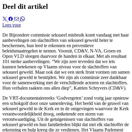
Deel dit artikel
Lees voor
De Bijzondere commissie seksueel misbruik komt vandaag met haar
aanbevelingen om slachtoffers van seksueel geweld beter te
beschermen, hun leed te erkennen en preventieve
beleidsmaatregelen te nemen. Vooruit, CD&V, N-VA, Groen en
Open VLD sloegen daarvoor de handen in elkaar. Met als resultaat
101 sterke aanbevelingen. “We zijn zeer tevreden dat we iets
kunnen betekenen op Vlaams niveau voor de slachtoffers van
seksueel geweld. Maar ook dat we een sterk front vormen om samen
seksueel geweld te bestrijden. We zijn als commissie zeer dankbaar
voor de samenwerking met de verschillende actoren en slachtoffers.
Hun verhalen raakten ons allen diep”, Katrien Schryvers (CD&V).
De VRT-documentairereeks ‘Godvergeten’ zond vorig jaar opnieuw
een schokgolf door onze samenleving. Het beeld van de gruwel van
seksueel geweld in de Kerk en in de omgevingen waarvoor de Kerk
verantwoordelijkheid droeg, ontketende een storm van
verontwaardiging. Uit de getuigenissen van slachtoffers van
seksueel geweld en hun familieleden blijkt dat niet elk slachtoffer de
erkenning en hulp kreeg die ze verdienen. Het Vlaams Parlement