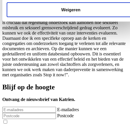
De complexiteit van seksueel misbruik en grensoverschrijdend
Weigeren
gedrag vereist een wetenschappelijke aanpak met voldoende en
uniforme data,” verklaart Jean-Jacques De Gucht (Open Vld). “Het
is cruciaal dat regelmatig onderzoek kan aantonen hoe seksueel
misbruik en seksueel grensoverschrijdend gedrag evolueert. Zo
kunnen we ook de effectiviteit van onze interventies evalueren.
Daarnaast doe ik een specifieke oproep aan de kerken en
congregaties om onderzoekers toegang te verlenen tot alle relevante
documenten en archieven. Op die manier kunnen we een
gedetailleerd en uniform databestand opbouwen. Dit is essentieel
voor het ontwikkelen van een effectief beleid en het bieden van de
juiste ondersteuning aan zowel slachtoffers als zorgverleners, en
kunnen we ook werk maken van daderpreventie in samenwerking
met organisaties zoals Stop it now!”.
Blijf op de hoogte
Ontvang de nieuwsbrief van Katrien.
E-mailadres
Postcode