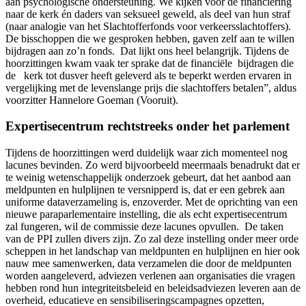
aan psychologische ondersteuning. We kijken voor de financiering
naar de kerk én daders van seksueel geweld, als deel van hun straf
(naar analogie van het Slachtofferfonds voor verkeersslachtoffers).
De bisschoppen die we gesproken hebben, gaven zelf aan te willen
bijdragen aan zo’n fonds. Dat lijkt ons heel belangrijk. Tijdens de
hoorzittingen kwam vaak ter sprake dat de financiële bijdragen die
de kerk tot dusver heeft geleverd als te beperkt werden ervaren in
vergelijking met de levenslange prijs die slachtoffers betalen”, aldus
voorzitter Hannelore Goeman (Vooruit).
Expertisecentrum rechtstreeks onder het parlement
Tijdens de hoorzittingen werd duidelijk waar zich momenteel nog
lacunes bevinden. Zo werd bijvoorbeeld meermaals benadrukt dat er
te weinig wetenschappelijk onderzoek gebeurt, dat het aanbod aan
meldpunten en hulplijnen te versnipperd is, dat er een gebrek aan
uniforme dataverzameling is, enzoverder. Met de oprichting van een
nieuwe paraparlementaire instelling, die als echt expertisecentrum
zal fungeren, wil de commissie deze lacunes opvullen. De taken
van de PPI zullen divers zijn. Zo zal deze instelling onder meer orde
scheppen in het landschap van meldpunten en hulplijnen en hier ook
nauw mee samenwerken, data verzamelen die door de meldpunten
worden aangeleverd, adviezen verlenen aan organisaties die vragen
hebben rond hun integriteitsbeleid en beleidsadviezen leveren aan de
overheid, educatieve en sensibiliseringscampagnes opzetten,