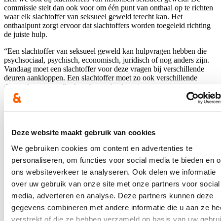
commissie stelt dan ook voor om één punt van onthaal op te richten
waar elk slachtoffer van seksueel geweld terecht kan. Het
onthaalpunt zorgt ervoor dat slachtoffers worden toegeleid richting
de juiste hulp.
“Een slachtoffer van seksueel geweld kan hulpvragen hebben die
psychsociaal, psychisch, economisch, juridisch of nog anders zijn.
Vandaag moet een slachtoffer voor deze vragen bij verschillende
deuren aankloppen. Een slachtoffer moet zo ook verschillende
drempels over en elke keer het verhaal opnieuw aanvatten.
Vertrekken vanuit het slachtoffer en die fysieke en psychische
drempels wegnemen, moet een slachtoffer helpen sneller de nodige
hulp te krijgen”, aldus ondervoorzitter Freya Perdaens (N-VA).
Masterplan geestelijke gezondheidszorg
Deze website maakt gebruik van cookies
We gebruiken cookies om content en advertenties te
Naast de betaalbaarheid van psychologische hulp, moet er ook werk
personaliseren, om functies voor social media te bieden en 
gemaakt worden van de wachtlijsten. Wie gepaste hulp nodig heeft,
moet daar meteen de mogelijkheid toe hebben. Aan maandenlange
ons websiteverkeer te analyseren. Ook delen we informatie
wachtlijsten hebben slachtoffers met een dringende hulpvraag niks.
over uw gebruik van onze site met onze partners voor social
Daarom doet de commissie ook een uitgebreide oproep naar de
media, adverteren en analyse. Deze partners kunnen deze
nodige middelen om de wachtlijsten voor psychologische en
psychosociale hulp weg te werken.
gegevens combineren met andere informatie die u aan ze he
verstrekt of die ze hebben verzameld op basis van uw gebru