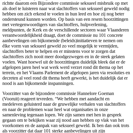
richtte daarom een Bijzondere commissie seksueel misbruik op met
als doel te luisteren naar wat slachtoffers van seksueel geweld nodig
hebben om zich erkend te voelen in hun leed en hoe zij nog beter
ondersteund kunnen worden. Op basis van een resem hoorzittingen
met vertegenwoordigers van slachtoffers, hulpverlening,
meldpunten, de Kerk en de verschillende sectoren waar Vlaanderen
verantwoordelijkheid draagt, doet de commissie nu 101 concrete
aanbevelingen om bijkomende (beleids)initiatieven te nemen om
élke vorm van seksueel geweld zo veel mogelijk te vermijden,
slachtoffers beter te helpen en er minstens voor te zorgen dat
slachtoffers zich nooit meer doodgezwegen en in de steek gelaten
voelen. Want hoewel uit de hoorzittingen duidelijk bleek dat er de
afgelopen jaren heel wat werk werd verzet rond dit thema op het
terrein, en het Vlaams Parlement de afgelopen jaren via resoluties en
decreten al veel rond dit thema heeft gewerkt, is het duidelijk dat er
nood is aan bijkomende inspanningen.
Voorzitter van de bijzondere commissie Hannelore Goeman
(Vooruit) reageert tevreden. “We hebben met aandacht en
medeleven geluisterd naar de gruwelijke verhalen van slachtoffers
en naar de problemen waar heel wat organisaties in onze
samenleving tegenaan lopen. We zijn samen met hen in gesprek
gegaan om te bekijken waar zij nood aan hebben op vlak van het
voorkomen en de aanpak van seksueel geweld. Ik ben dan ook trots
als voorzitter dat daar 101 sterke aanbevelingen uit zijn