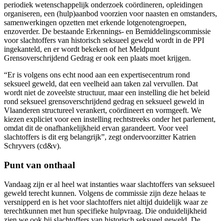
periodiek wetenschappelijk onderzoek coördineren, opleidingen
organiseren, een (hulp)aanbod voorzien voor naasten en omstanders,
samenwerkingen opzetten met erkende lotgenotengroepen,
enzoverder. De bestaande Erkennings- en Bemiddelingscommissie
voor slachtoffers van historisch seksueel geweld wordt in de PPI
ingekanteld, en er wordt bekeken of het Meldpunt
Grensoverschrijdend Gedrag er ook een plaats moet krijgen.
“Er is volgens ons echt nood aan een expertisecentrum rond
seksueel geweld, dat een veelheid aan taken zal vervullen. Dat
wordt niet de zoveelste structuur, maar een instelling die het beleid
rond seksueel grensoverschrijdend gedrag en seksueel geweld in
Vlaanderen structureel verankert, coördineert en vormgeeft. We
kiezen expliciet voor een instelling rechtstreeks onder het parlement,
omdat dit de onafhankelijkheid ervan garandeert. Voor veel
slachtoffers is dit erg belangrijk”, zegt ondervoorzitter Katrien
Schryvers (cd&v).
Punt van onthaal
Vandaag zijn er al heel wat instanties waar slachtoffers van seksueel
geweld terecht kunnen. Volgens de commissie zijn deze helaas te
versnipperd en is het voor slachtoffers niet altijd duidelijk waar ze
terechtkunnen met hun specifieke hulpvraag. Die onduidelijkheid
zien we ook bij slachtoffers van historisch seksueel geweld. De